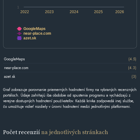
1
2022
2023
2024
2025
2026
GoogleMaps
near-place.com
azet.sk
GoogleMaps
(4.5)
near-place.com
(4.3)
azet.sk
(3)
Graf zobrazuje porovnanie priemerných hodnotení firmy na vybraných recenzných
portáloch. Údaje zahŕňajú iba obdobie od spustenia programu a vychádzajú z
verejne dostupných hodnotení používateľov. Každá krivka zodpovedá inej službe,
čo umožňuje vidieť rozdiely v úrovni hodnotení medzi jednotlivými platformami.
Počet recenzií
na jednotlivých stránkach