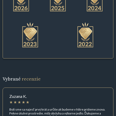
Vybrané
recenzie
Zuzana K.
Boli sme sa najesť prvý krát a určite ak budeme v Nitre prídeme znova.
Pekne útulné prostredie, milá obsluha a výborne jedlo. Ďakujeme a