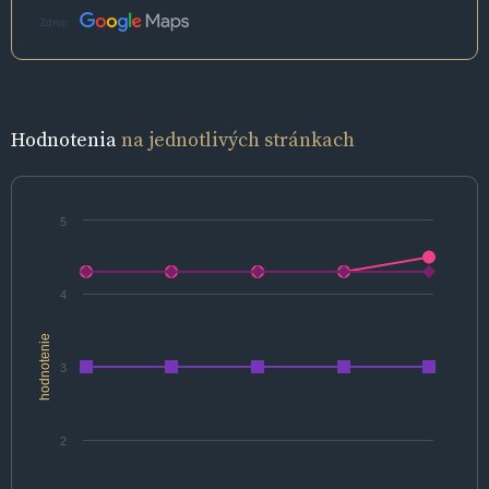
Zdroj:
Hodnotenia
na jednotlivých stránkach
5
4
hodnotenie
3
2