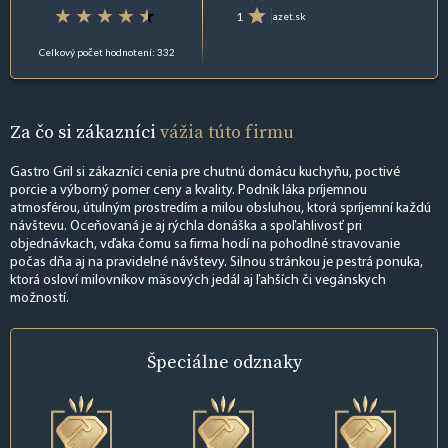
1
azet.sk
Celkový počet hodnotení: 332
Za čo si zákazníci
vážia túto firmu
Gastro Gril si zákazníci cenia pre chutnú domácu kuchyňu, poctivé
porcie a výborný pomer ceny a kvality. Podnik láka príjemnou
atmosférou, útulným prostredím a milou obsluhou, ktorá spríjemní každú
návštevu. Oceňovaná je aj rýchla donáška a spoľahlivosť pri
objednávkach, vďaka čomu sa firma hodí na pohodlné stravovanie
počas dňa aj na pravidelné návštevy. Silnou stránkou je pestrá ponuka,
ktorá osloví milovníkov mäsových jedál aj ľahších či vegánskych
možností.
Špeciálne
odznaky