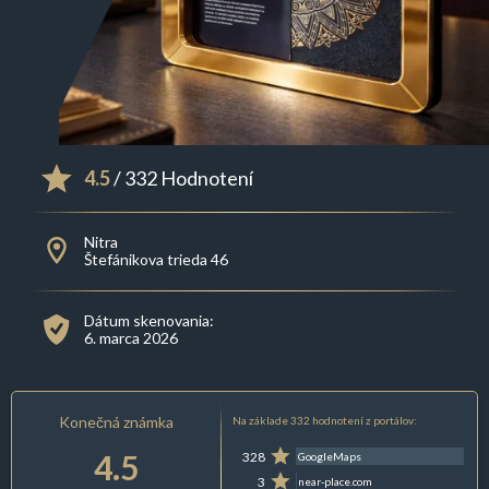
4.5
/ 332 Hodnotení
Nitra
Štefánikova trieda 46
Dátum skenovania:
6. marca 2026
Konečná známka
Na základe 332 hodnotení z portálov:
4.5
328
GoogleMaps
3
near-place.com