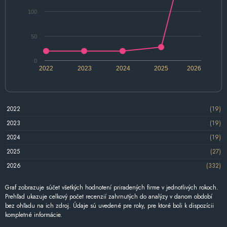
100
50
0
2022
2023
2024
2025
2026
2022
(19)
2023
(19)
2024
(19)
2025
(27)
2026
(332)
Graf zobrazuje súčet všetkých hodnotení priradených firme v jednotlivých rokoch.
Prehľad ukazuje celkový počet recenzií zahrnutých do analýzy v danom období
bez ohľadu na ich zdroj. Údaje sú uvedené pre roky, pre ktoré boli k dispozícii
kompletné informácie.