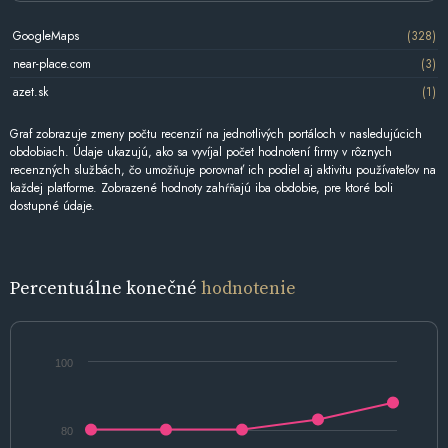
GoogleMaps
(328)
near-place.com
(3)
azet.sk
(1)
Graf zobrazuje zmeny počtu recenzií na jednotlivých portáloch v nasledujúcich
obdobiach. Údaje ukazujú, ako sa vyvíjal počet hodnotení firmy v rôznych
recenzných službách, čo umožňuje porovnať ich podiel aj aktivitu používateľov na
každej platforme. Zobrazené hodnoty zahŕňajú iba obdobie, pre ktoré boli
dostupné údaje.
Percentuálne konečné
hodnotenie
100
80