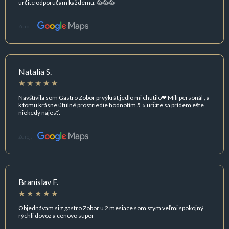
určite odporúčam každému. 👍👍👍
Zdroj:
Natalia S.
Navštívila som Gastro Zobor prvýkrát jedlo mi chutilo❤ Milí personál , a
k tomu krásne útulné prostriedie hodnotím 5 ⭐ určite sa prídem ešte
niekedy najesť.
Zdroj:
Branislav F.
Objednávam si z gastro Zobor u 2 mesiace som stym veľmi spokojný
rýchli dovoz a cenovo super