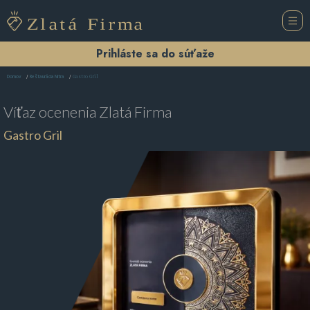
Prihláste sa do súťaže
Gastro Gril
Domov
Reštaurácia Nitra
Víťaz ocenenia
Zlatá Firma
Gastro Gril