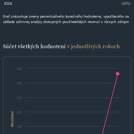
2026
(88%)
Graf znázorňuje zmeny percentuálneho konečného hodnotenia, vypočítaného na
základe súhrnnej analýzy dostupných používateľských recenzií z rôznych zdrojov.
Súčet všetkých hodnotení
v jednotlivých rokoch
350
300
250
200
Množstvo
150