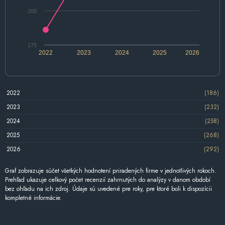
200
175
2022
2023
2024
2025
2026
2022
(186)
2023
(232)
2024
(258)
2025
(268)
2026
(292)
Graf zobrazuje súčet všetkých hodnotení priradených firme v jednotlivých rokoch.
Prehľad ukazuje celkový počet recenzií zahrnutých do analýzy v danom období
bez ohľadu na ich zdroj. Údaje sú uvedené pre roky, pre ktoré boli k dispozícii
kompletné informácie.