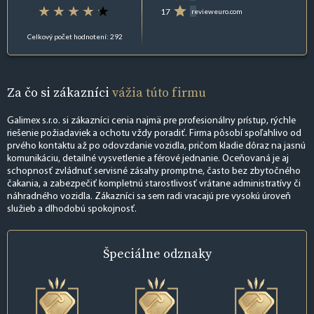
17
revieweuro.com
Celkový počet hodnotení: 292
Za čo si zákazníci
vážia túto firmu
Galimex s.r.o. si zákazníci cenia najmä pre profesionálny prístup, rýchle
riešenie požiadaviek a ochotu vždy poradiť. Firma pôsobí spoľahlivo od
prvého kontaktu až po odovzdanie vozidla, pričom kladie dôraz na jasnú
komunikáciu, detailné vysvetlenie a férové jednanie. Oceňovaná je aj
schopnosť zvládnuť servisné zásahy promptne, často bez zbytočného
čakania, a zabezpečiť kompletnú starostlivosť vrátane administratívy či
náhradného vozidla. Zákazníci sa sem radi vracajú pre vysokú úroveň
služieb a dlhodobú spokojnosť.
Špeciálne
odznaky