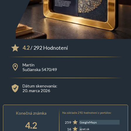
4.2
/ 292 Hodnotení
Martin
Sučianska 5470/49
Dátum skenovania:
20. marca 2026
Konečná známka
Na základe 292 hodnotení z portálov:
4.2
259
GoogleMaps
16
azet.sk