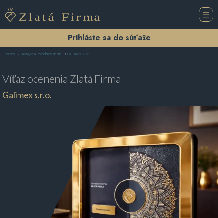
Prihláste sa do súťaže
Galimex s.r.o.
Domov
Predajca automobilov Martin
Víťaz ocenenia
Zlatá Firma
Galimex s.r.o.