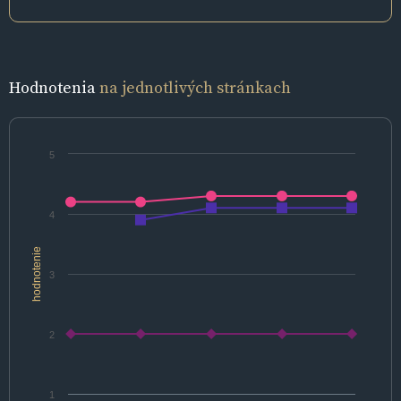
Hodnotenia
na jednotlivých stránkach
5
4
hodnotenie
3
2
1