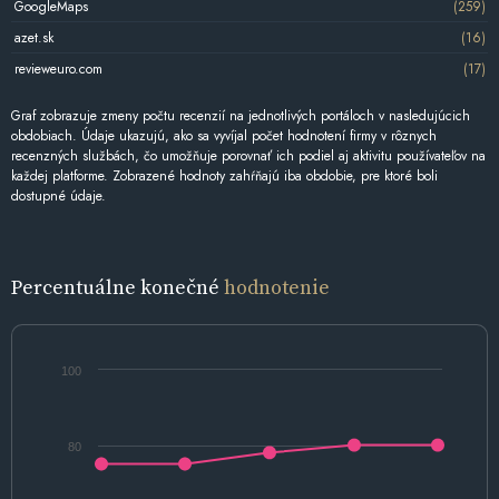
GoogleMaps
(259)
azet.sk
(16)
revieweuro.com
(17)
Graf zobrazuje zmeny počtu recenzií na jednotlivých portáloch v nasledujúcich
obdobiach. Údaje ukazujú, ako sa vyvíjal počet hodnotení firmy v rôznych
recenzných službách, čo umožňuje porovnať ich podiel aj aktivitu používateľov na
každej platforme. Zobrazené hodnoty zahŕňajú iba obdobie, pre ktoré boli
dostupné údaje.
Percentuálne konečné
hodnotenie
100
80