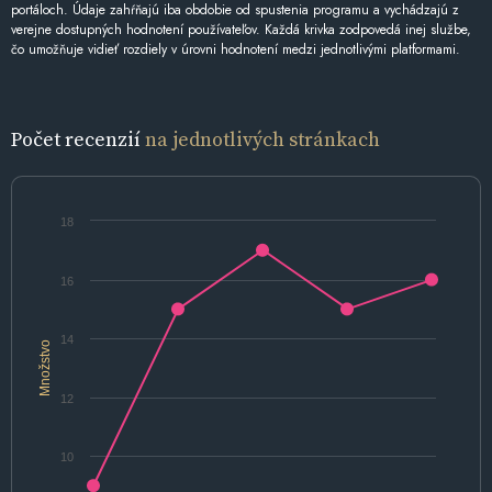
portáloch. Údaje zahŕňajú iba obdobie od spustenia programu a vychádzajú z
verejne dostupných hodnotení používateľov. Každá krivka zodpovedá inej službe,
čo umožňuje vidieť rozdiely v úrovni hodnotení medzi jednotlivými platformami.
Počet recenzií
na jednotlivých stránkach
18
16
14
Množstvo
12
10