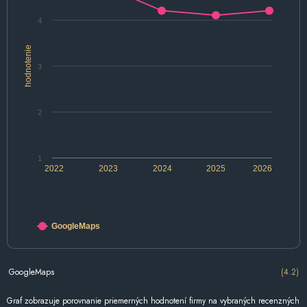
4
hodnotenie
3
2
1
2022
2023
2024
2025
2026
GoogleMaps
GoogleMaps
(4.2)
Graf zobrazuje porovnanie priemerných hodnotení firmy na vybraných recenzných