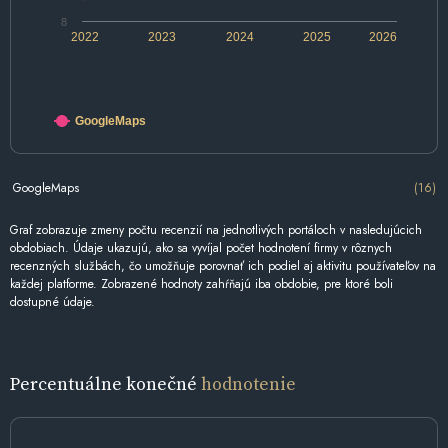
8
2022
2023
2024
2025
2026
GoogleMaps
GoogleMaps
(16)
Graf zobrazuje zmeny počtu recenzií na jednotlivých portáloch v nasledujúcich
obdobiach. Údaje ukazujú, ako sa vyvíjal počet hodnotení firmy v rôznych
recenzných službách, čo umožňuje porovnať ich podiel aj aktivitu používateľov na
každej platforme. Zobrazené hodnoty zahŕňajú iba obdobie, pre ktoré boli
dostupné údaje.
Percentuálne konečné
hodnotenie