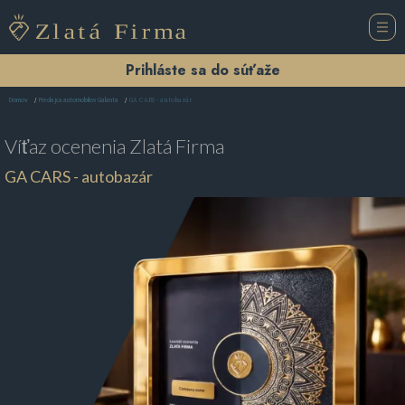
Prihláste sa do súťaže
GA CARS - autobazár
Domov
Predajca automobilov Galanta
Víťaz ocenenia
Zlatá Firma
GA CARS - autobazár