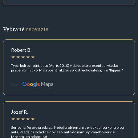
Vybrané
recenzie
Robert B.
Typci boli ochotní, auto (Auris 2010) v stave ako presented, všetko
prebehlo hladko. Malá poznámka sú sprostredkovatelia, nie "flipperi".
Zdroj:
Jozef R.
Seriozny, ferovy predajca. Nebol problem ani s predkupnou kontrolou
auta. Predajca ochotne doviezol auto do nami vybraneho servisu.
Mozem len odporucat.