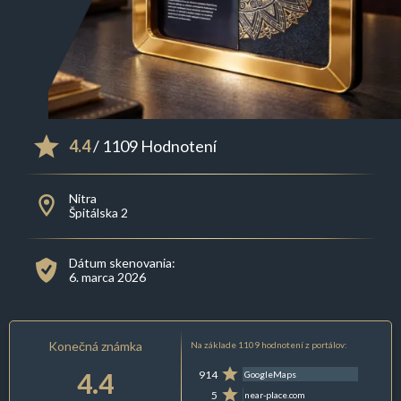
4.4
/ 1109 Hodnotení
Nitra
Špitálska 2
Dátum skenovania:
6. marca 2026
Konečná známka
Na základe 1109 hodnotení z portálov:
4.4
914
GoogleMaps
5
near-place.com