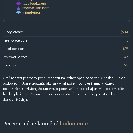
facebook.com
revieweuro.com
tripadvisor
GoogleMaps
(914)
near-place.com
(5)
facebook.com
(79)
revieweuro.com
(45)
tripadvisor
(66)
Graf zobrazuje zmeny počtu recenzií na jednotlivých portáloch v nasledujúcich
obdobiach. Údaje ukazujú, ako sa vyvíjal počet hodnotení firmy v rôznych
recenzných službách, čo umožňuje porovnať ich podiel aj aktivitu používateľov na
každej platforme. Zobrazené hodnoty zahŕňajú iba obdobie, pre ktoré boli
dostupné údaje.
Percentuálne konečné
hodnotenie