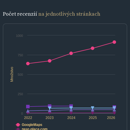
Počet recenzií
na jednotlivých stránkach
1000
750
Množstvo
500
250
0
2022
2023
2024
2025
2026
GoogleMaps
near-place.com