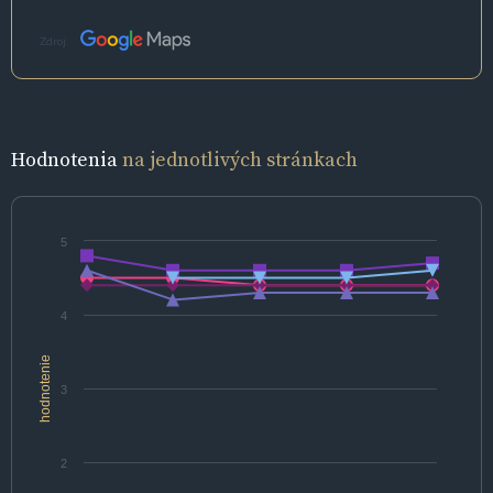
Zdroj:
Hodnotenia
na jednotlivých stránkach
5
4
hodnotenie
3
2