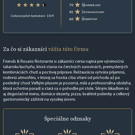
79
facebook.com
45
revieweuro.com
Celkový počet hodnotení: 1109
66
tripadvisor
Za čo si zákazníci
vážia túto firmu
Friends & Rosario Ristorante si zákazníci cenia najmä pre výnimočnú
taliansku kuchyňu, ktorá stavia na čerstvých surovinách, premyslených
kombináciách chutí a poctivej príprave. Reštaurácia vytvára príjemnú,
rodinnú atmosféru, v ktorej sa hostia cítia vítaní od príchodu až po
posledný chod. Veľkým plusom je pozorná, milá a profesionálna obsluha,
ktorá ochotne poradí a stará sa o pohodlie pri stole. Silným lákadlom sú
aj degustačné menu, domáce dezerty, pizza, kvalitné polievky a celkový
gastronomický zážitok na vysokej úrovni.
Špeciálne
odznaky