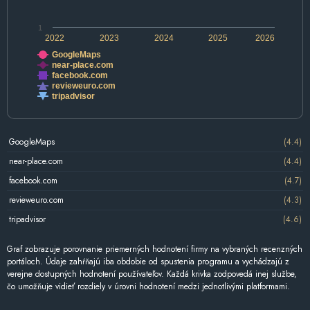
1
2022
2023
2024
2025
2026
GoogleMaps
near-place.com
facebook.com
revieweuro.com
tripadvisor
GoogleMaps
(4.4)
near-place.com
(4.4)
facebook.com
(4.7)
revieweuro.com
(4.3)
tripadvisor
(4.6)
Graf zobrazuje porovnanie priemerných hodnotení firmy na vybraných recenzných
portáloch. Údaje zahŕňajú iba obdobie od spustenia programu a vychádzajú z
verejne dostupných hodnotení používateľov. Každá krivka zodpovedá inej službe,
čo umožňuje vidieť rozdiely v úrovni hodnotení medzi jednotlivými platformami.