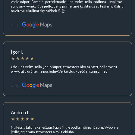
vrelo odporúčam!!!! perfektnáobsluha, veľmi milá, rodinná... kvalitné
suroviny, vynikajúce jedlo, ceny primerané kvalite.už sa teším na ďalšiu
návštevu a kulinársky zážitok 💪👌
Zdroj:
Igor I.
Obsluha veľmi milá, jedlo super, atmosféra ako sa patrí, boli sme tu
prvýkrat a určite nie posledný.Veľké plus - pečú si sami chlieb
Zdroj:
Andrea L.
Najlepšia talianska reštaurácia v Nitre podľa môjho názoru. Výborne
jedlo, príjemná atmosféra a milá obluha.