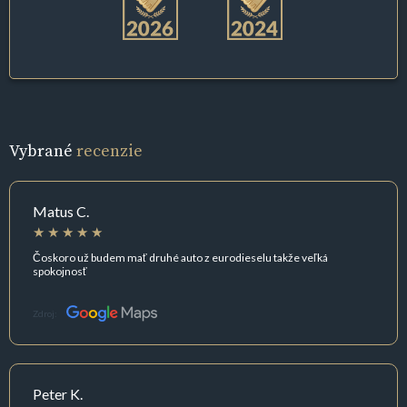
Vybrané
recenzie
Matus C.
Čoskoro už budem mať druhé auto z eurodieselu takže veľká
spokojnosť
Zdroj:
Peter K.