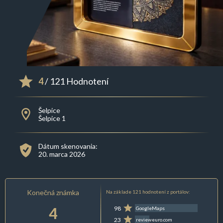
4
/ 121 Hodnotení
Šelpice
Šelpice 1
Dátum skenovania:
20. marca 2026
Konečná známka
Na základe 121 hodnotení z portálov:
4
98
GoogleMaps
23
revieweuro.com