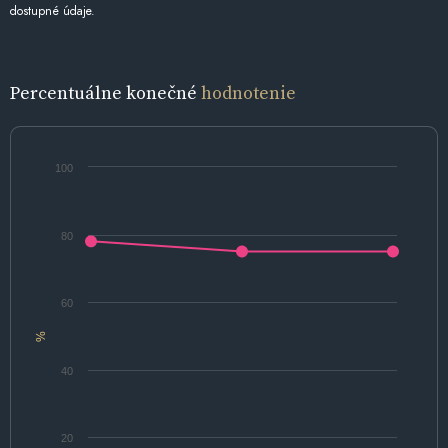
dostupné údaje.
Percentuálne konečné
hodnotenie
100
80
60
%
40
20