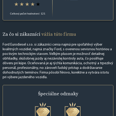
Celkový počet hodnotení: 121
Za čo si zákazníci
vážia túto firmu
Ford Eurodiesel s.r.o. si zákazníci cenia najmä pre spoľahlivý výber
kvalitných vozidiel, najmä značky Ford, s overenou servisnou históriou a
poctivým technickým stavom. Veľkým plusom je možnosť detailnej
obhliadky, skúšobnej jazdy aj nezávislej kontroly auta, čo posilňuje
dôveru pri kúpe. Oceňovaná je aj rýchla komunikácia, ochotný a trpezlivý
personál, profesionálny, no zároveň ľudský prístup a dodržiavanie
dohodnutých termínov. Firma pôsobí férovo, korektne a vytvára istotu
pri výbere jazdeného vozidla.
Špeciálne
odznaky