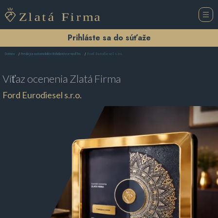
Prihláste sa do súťaže
Ford Eurodiesel s.r.o.
Domov
Predajca automobilov Bohdanovce nad Trn.
Víťaz ocenenia
Zlatá Firma
Ford Eurodiesel s.r.o.