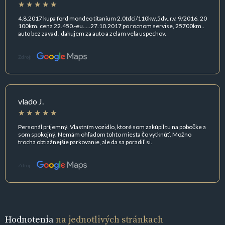
4.8.2017 kupa ford mondeo titanium 2.0tdci/110kw,5dv..r.v. 9/2016. 20
100km. cena 22.450.-eu.....27.10.2017 po rocnom servise, 25700km..
auto bez zavad . dakujem za auto a zelam vela uspechov.
Zdroj:
vlado J.
Personál príjemný. Vlastním vozidlo, ktoré som zakúpil tu na pobočke a
som spokojný. Nemám ohľadom tohto miesta čo vytknúť. Možno
trocha obtiažnejšie parkovanie, ale da sa poradiť si.
Zdroj:
Hodnotenia
na jednotlivých stránkach