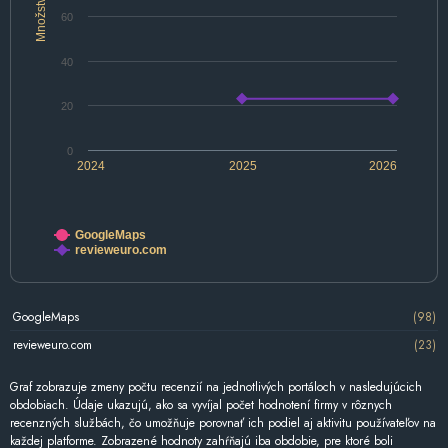
Množstvo
60
40
20
0
2024
2025
2026
GoogleMaps
revieweuro.com
GoogleMaps
(98)
revieweuro.com
(23)
Graf zobrazuje zmeny počtu recenzií na jednotlivých portáloch v nasledujúcich
obdobiach. Údaje ukazujú, ako sa vyvíjal počet hodnotení firmy v rôznych
recenzných službách, čo umožňuje porovnať ich podiel aj aktivitu používateľov na
každej platforme. Zobrazené hodnoty zahŕňajú iba obdobie, pre ktoré boli