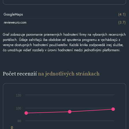
GoogleMaps
(4.1)
revieweuro.com
(3.7)
Graf zobrazuje porovnanie priemerných hodnotení firmy na vybraných recenzných
portáloch. Údaje zahŕňajú iba obdobie od spustenia programu a vychádzajú z
verejne dostupných hodnotení používateľov. Každá krivka zodpovedá inej službe,
čo umožňuje vidieť rozdiely v úrovni hodnotení medzi jednotlivými platformami.
Počet recenzií
na jednotlivých stránkach
120
100
80