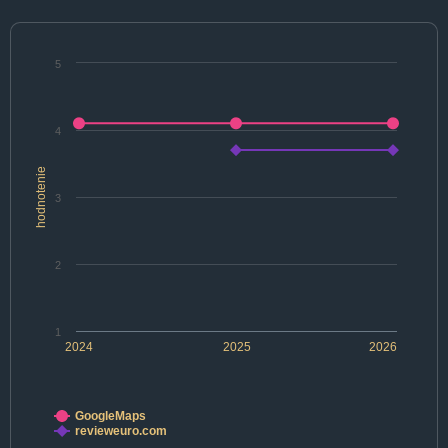
5
4
hodnotenie
3
2
1
2024
2025
2026
GoogleMaps
revieweuro.com