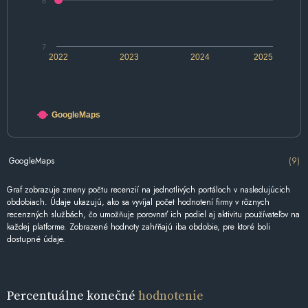
8
7
2022
2023
2024
2025
GoogleMaps
GoogleMaps
(9)
Graf zobrazuje zmeny počtu recenzií na jednotlivých portáloch v nasledujúcich
obdobiach. Údaje ukazujú, ako sa vyvíjal počet hodnotení firmy v rôznych
recenzných službách, čo umožňuje porovnať ich podiel aj aktivitu používateľov na
každej platforme. Zobrazené hodnoty zahŕňajú iba obdobie, pre ktoré boli
dostupné údaje.
Percentuálne konečné
hodnotenie