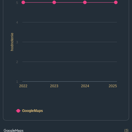
5
4
hodnotenie
3
2
1
2022
2023
2024
2025
GoogleMaps
GoogleMaps
(5)