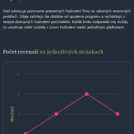
Graf zobrazuje porovnanie priemerných hodnotení firmy na vybraných recenzných
portáloch. Údaje zahŕňajú iba obdobie od spustenia programu a vychádzajú z
verejne dostupných hodnotení používateľov. Každá krivka zodpovedá inej službe,
čo umožňuje vidieť rozdiely v úrovni hodnotení medzi jednotlivými platformami.
Počet recenzií
na jednotlivých stránkach
11
10
Množstvo
9