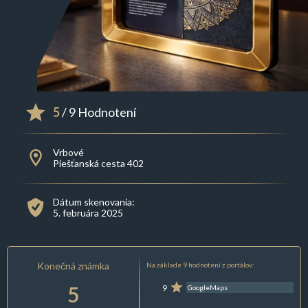
5
/ 9 Hodnotení
Vrbové
Piešťanská cesta 402
Dátum skenovania:
5. februára 2025
Konečná známka
Na základe 9 hodnotení z portálov:
5
9
GoogleMaps