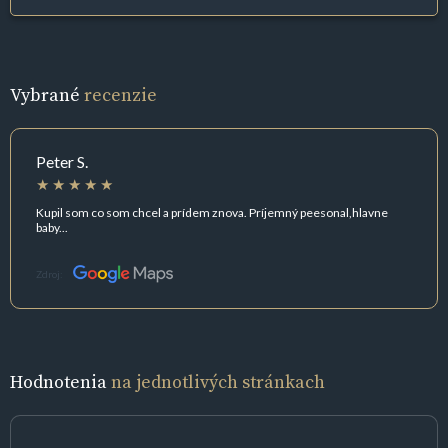
Vybrané
recenzie
Peter S.
Kupil som co som chcel a prídem znova. Príjemný peesonal,hlavne
baby...
Zdroj:
Hodnotenia
na jednotlivých stránkach