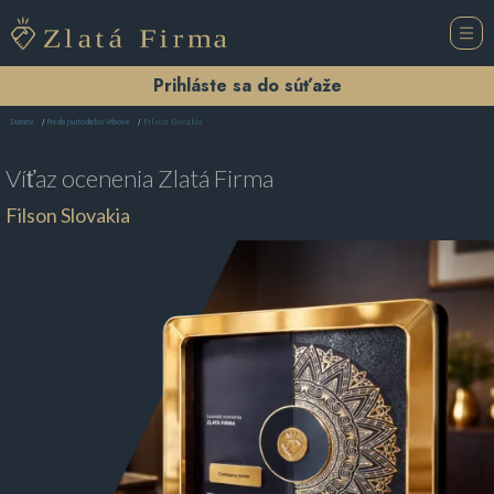
Prihláste sa do súťaže
Filson Slovakia
Domov
Predaj autodielov Vrbové
Víťaz ocenenia
Zlatá Firma
Filson Slovakia