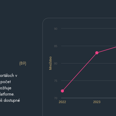
90
85
Množstvo
(89)
80
ortáloch v
 počet
75
možňuje
latforme.
70
li dostupné
2022
2023