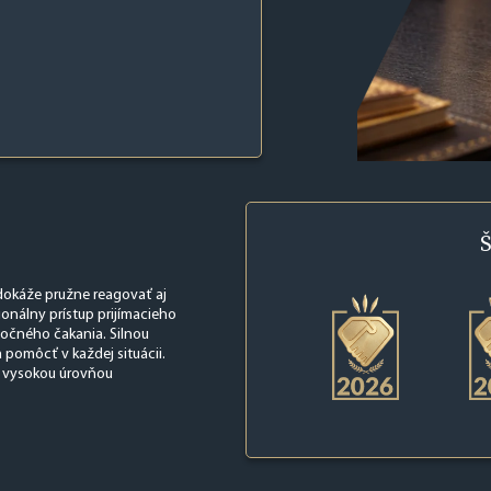
Š
 dokáže pružne reagovať aj
onálny prístup prijímacieho
točného čakania. Silnou
 pomôcť v každej situácii.
a vysokou úrovňou