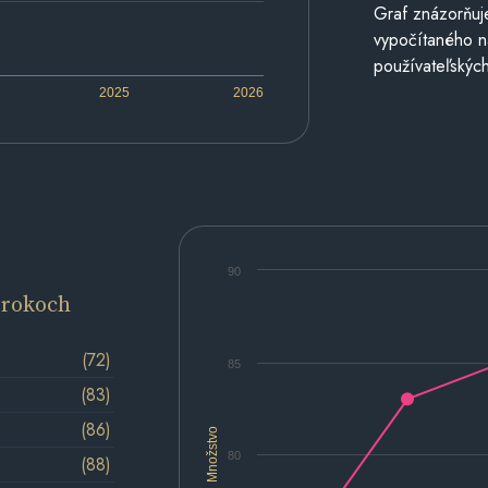
Graf znázorňuj
vypočítaného n
používateľských
2025
2026
90
 rokoch
(72)
85
(83)
(86)
Množstvo
80
(88)