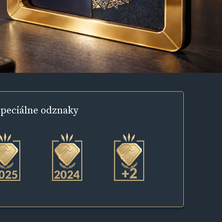
peciálne
odznaky
+2