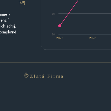
(89)
irme v
75
cenzií
ich zdroj.
 kompletné
70
2022
2023