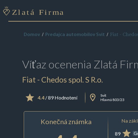
Fiat - Chedos
Domov
Predajca automobilov Svit
Víťaz ocenenia
Zlatá Fir
Fiat - Chedos spol. S R.o.
Svit
4.4
/ 89 Hodnotení
Hlavná 803/23
Konečná známka
Na zákl
89
G