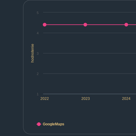
5
4
hodnotenie
3
2
1
2022
2023
2024
GoogleMaps