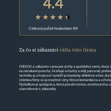
4.4
Celkový počet hodnotení: 89
Za čo si zákazníci
vážia túto firmu
CHEDOS si zákazníci cenia pre rýchly a spoľahlivý servis, ktorý
na nečakané poruchy. Oceňujú ochotný a milý personál, profesi
technika aj schopnosť vyriešiť požiadavky efektívne a bez zby
stránkou firmy sú aj rozumné ceny, férová komunikácia a ochota
Výsledkom je spolupráca, ktorá pôsobí istotou, ústretovosťou 
starostlivosti o zákazníka.