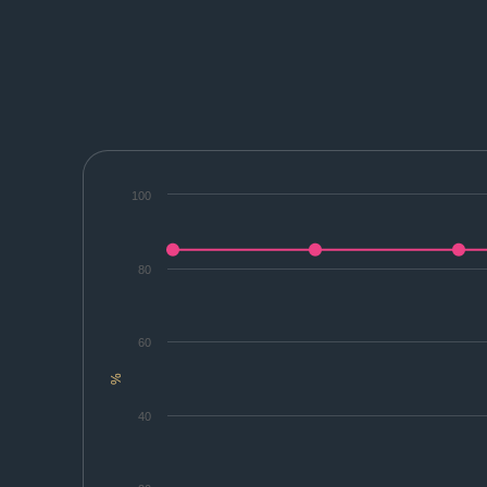
100
80
60
%
40