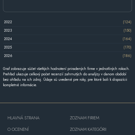
2022
(124)
2023
(150)
2024
(164)
2025
(170)
2026
(186)
Graf zobrazuje súčet všetkých hodnotení priradených firme v jednotlivých rokoch.
Prehľad ukazuje celkový počet recenzií zahrnutých do analýzy v danom období
bez ohľadu na ich zdroj. Údaje sú uvedené pre roky, pre ktoré boli k dispozícii
kompletné informácie.
HLAVNÁ STRANA
ZOZNAM FIRIEM
O OCENENÍ
ZOZNAM KATEGÓRII