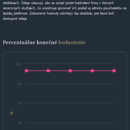
obdobiach. Údaje ukazujú, ako sa vyvíjal počet hodnotení firmy v rôznych
recenzných službách, čo umožňuje porovnať ich podiel aj aktivitu používateľov na
každej platforme. Zobrazené hodnoty zahŕňajú iba obdobie, pre ktoré boli
dostupné údaje.
Percentuálne konečné
hodnotenie
100
80
60
%
40