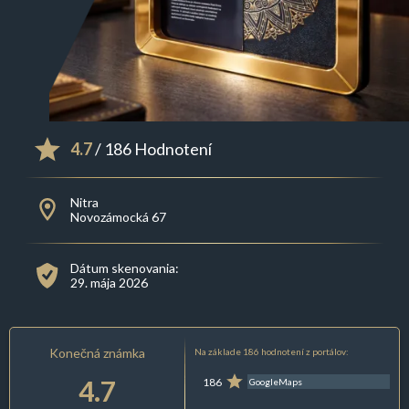
4.7
/ 186 Hodnotení
Nitra
Novozámocká 67
Dátum skenovania:
29. mája 2026
Konečná známka
Na základe 186 hodnotení z portálov:
4.7
186
GoogleMaps