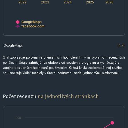
2022
2023
2024
2025
2026
GoogleMaps
facebook.com
GoogleMaps
(4.7)
Graf zobrazuje porovnanie priemerných hodnotení firmy na vybraných recenzných
portáloch. Údaje zahŕňajú iba obdobie od spustenia programu a vychádzajú z
verejne dostupných hodnotení používateľov. Každá krivka zodpovedá inej službe,
čo umožňuje vidieť rozdiely v úrovni hodnotení medzi jednotlivými platformami.
Počet recenzií
na jednotlivých stránkach
200