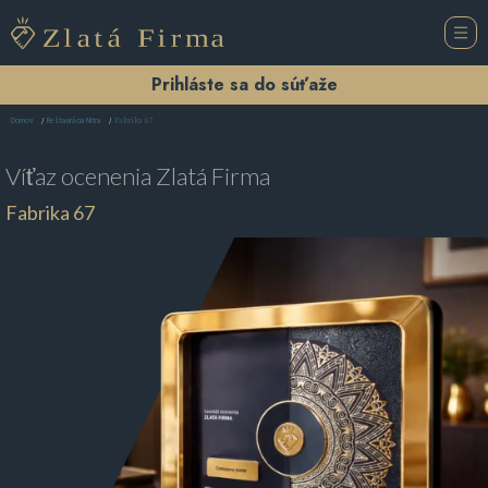
Prihláste sa do súťaže
Fabrika 67
Domov
Reštaurácia Nitra
Víťaz ocenenia
Zlatá Firma
Fabrika 67