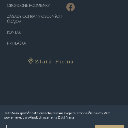
OBCHODNÉ PODMIENKY
ZÁSADY OCHRANY OSOBNÝCH
ÚDAJOV
KONTAKT
PRIHLÁŠKA
Je to Vaša spoločnosť? Zanechajte nám svoje telefónne číslo a my Vám
povieme viac o
výhodách ocenenia Zlatá firma