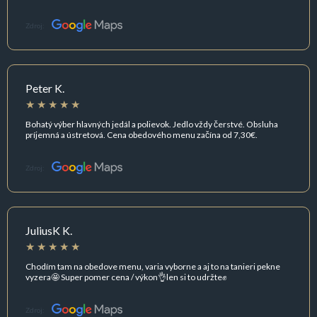
Zdroj:
Peter K.
Bohatý výber hlavných jedál a polievok. Jedlo vždy čerstvé. Obsluha
príjemná a ústretová. Cena obedového menu začína od 7,30€.
Zdroj:
JuliusK K.
Chodím tam na obedove menu, varia vyborne a aj to na tanieri pekne
vyzera🤩 Super pomer cena / výkon👌len si to udržte✊️
Zdroj: