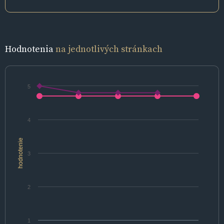
Hodnotenia
na jednotlivých stránkach
5
4
hodnotenie
3
2
1