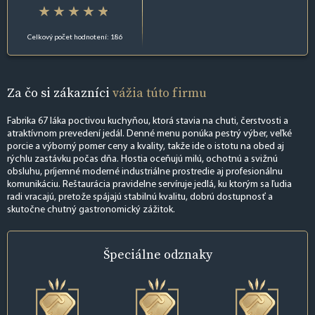
Celkový počet hodnotení: 186
Za čo si zákazníci
vážia túto firmu
Fabrika 67 láka poctivou kuchyňou, ktorá stavia na chuti, čerstvosti a
atraktívnom prevedení jedál. Denné menu ponúka pestrý výber, veľké
porcie a výborný pomer ceny a kvality, takže ide o istotu na obed aj
rýchlu zastávku počas dňa. Hostia oceňujú milú, ochotnú a svižnú
obsluhu, príjemné moderné industriálne prostredie aj profesionálnu
komunikáciu. Reštaurácia pravidelne servíruje jedlá, ku ktorým sa ľudia
radi vracajú, pretože spájajú stabilnú kvalitu, dobrú dostupnosť a
skutočne chutný gastronomický zážitok.
Špeciálne
odznaky