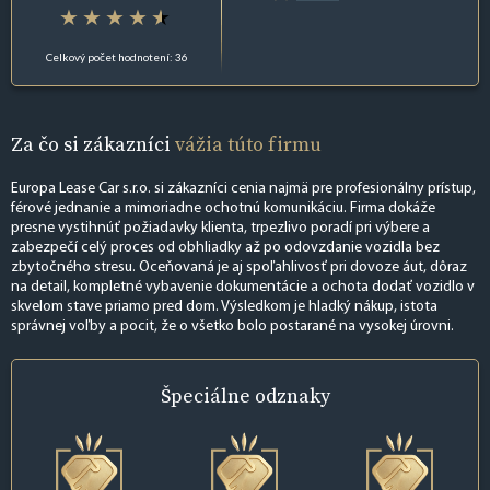
Celkový počet hodnotení: 36
Za čo si zákazníci
vážia túto firmu
Europa Lease Car s.r.o. si zákazníci cenia najmä pre profesionálny prístup,
férové jednanie a mimoriadne ochotnú komunikáciu. Firma dokáže
presne vystihnúť požiadavky klienta, trpezlivo poradí pri výbere a
zabezpečí celý proces od obhliadky až po odovzdanie vozidla bez
zbytočného stresu. Oceňovaná je aj spoľahlivosť pri dovoze áut, dôraz
na detail, kompletné vybavenie dokumentácie a ochota dodať vozidlo v
skvelom stave priamo pred dom. Výsledkom je hladký nákup, istota
správnej voľby a pocit, že o všetko bolo postarané na vysokej úrovni.
Špeciálne
odznaky