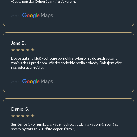
všetky poistky. Odporúčam :) a ďakujem.
Zdroj:
Jana B.
Dovoz auta na klúč - ochotne pomohli s výberom a doviezli auto na
značkách až pred dom. Všetko prebehlo podľa dohody. Ďakujem ešte
raz, odorúčam ďalej.
Zdroj:
Daniel S.
Serióznosť, komunikácia, výber, ochota , atď... na výbornú, rovná sa
spokojný zákazník. Určite odporúčam. :)