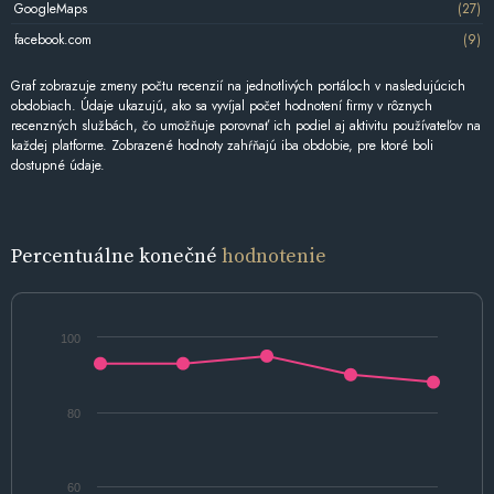
GoogleMaps
(27)
facebook.com
(9)
Graf zobrazuje zmeny počtu recenzií na jednotlivých portáloch v nasledujúcich
obdobiach. Údaje ukazujú, ako sa vyvíjal počet hodnotení firmy v rôznych
recenzných službách, čo umožňuje porovnať ich podiel aj aktivitu používateľov na
každej platforme. Zobrazené hodnoty zahŕňajú iba obdobie, pre ktoré boli
dostupné údaje.
Percentuálne konečné
hodnotenie
100
80
60