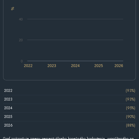
%
40
20
0
2022
2023
2024
2025
2026
2022
(93%)
2023
(93%)
2024
(95%)
2025
(90%)
2026
(88%)
Graf znázorňuje zmeny percentuálneho konečného hodnotenia, vypočítaného na