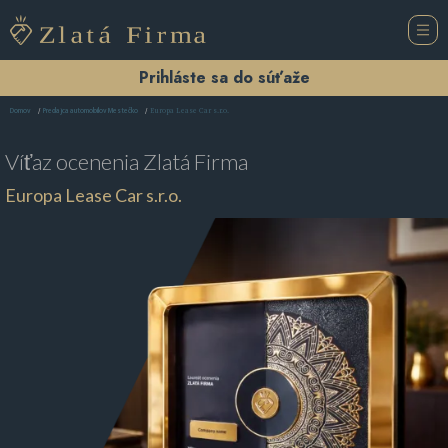
Prihláste sa do súťaže
Europa Lease Car s.r.o.
Domov
Predajca automobilov Mestečko
Víťaz ocenenia
Zlatá Firma
Europa Lease Car s.r.o.