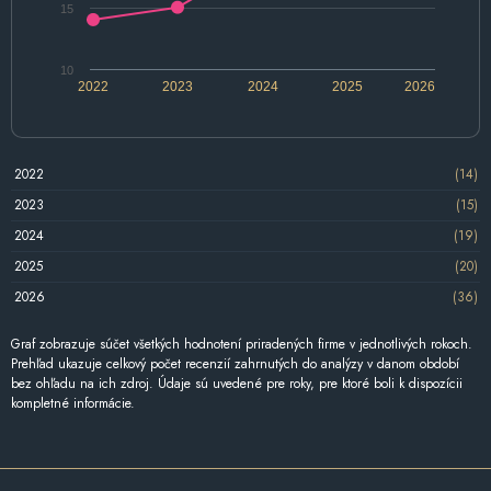
15
10
2022
2023
2024
2025
2026
2022
(14)
2023
(15)
2024
(19)
2025
(20)
2026
(36)
Graf zobrazuje súčet všetkých hodnotení priradených firme v jednotlivých rokoch.
Prehľad ukazuje celkový počet recenzií zahrnutých do analýzy v danom období
bez ohľadu na ich zdroj. Údaje sú uvedené pre roky, pre ktoré boli k dispozícii
kompletné informácie.