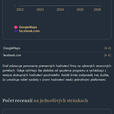
1
2022
2023
2024
2025
2026
GoogleMaps
facebook.com
GoogleMaps
(4.4)
facebook.com
(4.6)
Graf zobrazuje porovnanie priemerných hodnotení firmy na vybraných recenzných
portáloch. Údaje zahŕňajú iba obdobie od spustenia programu a vychádzajú z
verejne dostupných hodnotení používateľov. Každá krivka zodpovedá inej službe,
čo umožňuje vidieť rozdiely v úrovni hodnotení medzi jednotlivými platformami.
Počet recenzií
na jednotlivých stránkach