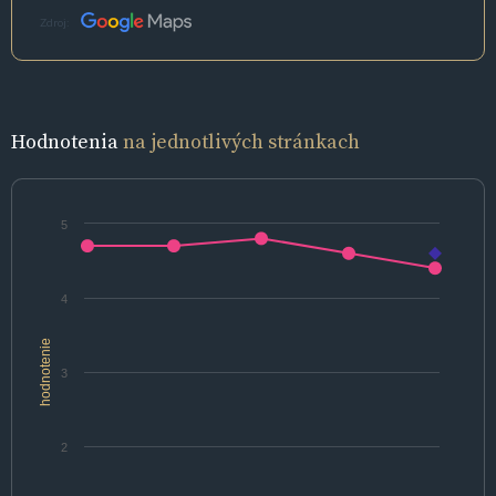
Zdroj:
Hodnotenia
na jednotlivých stránkach
5
4
hodnotenie
3
2