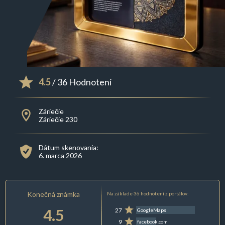
4.5
/ 36 Hodnotení
Záriečie
Záriečie 230
Dátum skenovania:
6. marca 2026
Konečná známka
Na základe 36 hodnotení z portálov:
4.5
27
GoogleMaps
9
facebook.com