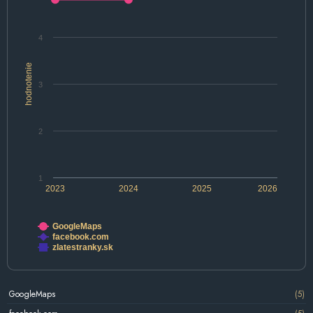
4
hodnotenie
3
2
1
2023
2024
2025
2026
GoogleMaps
facebook.com
zlatestranky.sk
GoogleMaps
(5)