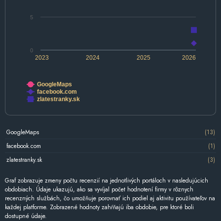
5
0
2023
2024
2025
2026
GoogleMaps
facebook.com
zlatestranky.sk
GoogleMaps
(13)
facebook.com
(1)
zlatestranky.sk
(3)
Graf zobrazuje zmeny počtu recenzií na jednotlivých portáloch v nasledujúcich
obdobiach. Údaje ukazujú, ako sa vyvíjal počet hodnotení firmy v rôznych
recenzných službách, čo umožňuje porovnať ich podiel aj aktivitu používateľov na
každej platforme. Zobrazené hodnoty zahŕňajú iba obdobie, pre ktoré boli
dostupné údaje.