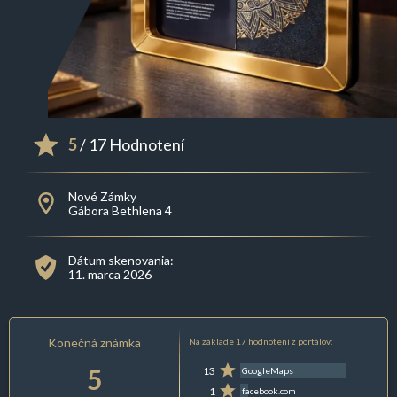
5
/ 17 Hodnotení
Nové Zámky
Gábora Bethlena 4
Dátum skenovania:
11. marca 2026
Konečná známka
Na základe 17 hodnotení z portálov:
5
13
GoogleMaps
1
facebook.com