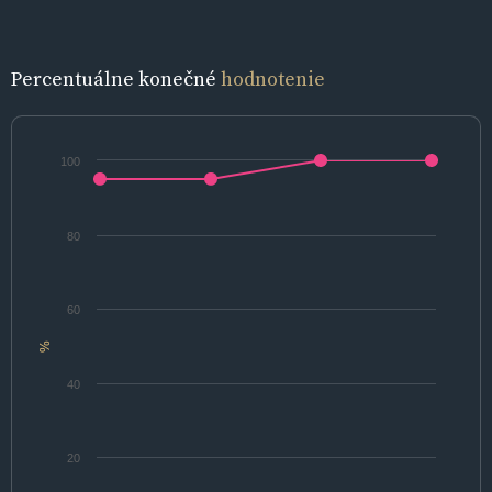
Percentuálne konečné
hodnotenie
100
80
60
%
40
20