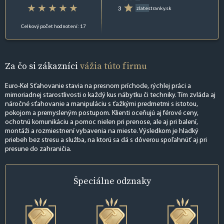
3
zlatestranky.sk
Celkový počet hodnotení: 17
Za čo si zákazníci
vážia túto firmu
Euro-Kel Sťahovanie stavia na presnom príchode, rýchlej práci a
mimoriadnej starostlivosti o každý kus nábytku či techniky. Tím zvláda aj
náročné sťahovanie a manipuláciu s ťažkými predmetmi s istotou,
pokojom a premysleným postupom. Klienti oceňujú aj férové ceny,
ochotnú komunikáciu a pomoc nielen pri prenose, ale aj pri balení,
montáži a rozmiestnení vybavenia na mieste. Výsledkom je hladký
priebeh bez stresu a služba, na ktorú sa dá s dôverou spoľahnúť aj pri
presune do zahraničia.
Špeciálne
odznaky