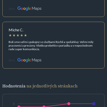
Zdroj:
Miche C.
Boli sme veľmi spokojný so službami Rýchli a spoľahlivý. Veľmi milý
pracovníci a precízny. Všetko prebehlo v poriadku a v neposlednom
rade super komunikácia.
Zdroj:
Hodnotenia
na jednotlivých stránkach
5