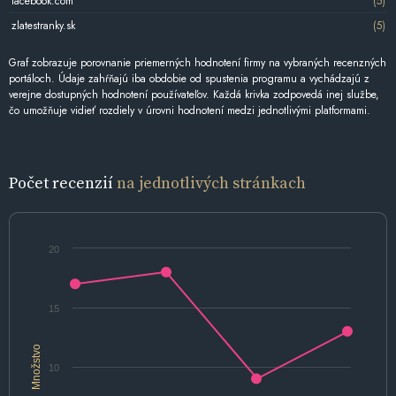
facebook.com
(5)
zlatestranky.sk
(5)
Graf zobrazuje porovnanie priemerných hodnotení firmy na vybraných recenzných
portáloch. Údaje zahŕňajú iba obdobie od spustenia programu a vychádzajú z
verejne dostupných hodnotení používateľov. Každá krivka zodpovedá inej službe,
čo umožňuje vidieť rozdiely v úrovni hodnotení medzi jednotlivými platformami.
Počet recenzií
na jednotlivých stránkach
20
15
Množstvo
10