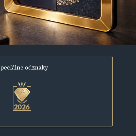
peciálne
odznaky