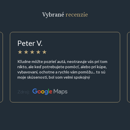
Vybrané
recenzie
Peter V.
Kľudne môžte pozrieť autá, neotravuje vás pri tom
nikto, ale keď potrebujete pomôcť, alebo pri kúpe,
vybavovaní, ochotne a rychlo vám pomôžu... to sú
moje skúsenosti, bol som velmi spokojný
Zdroj: