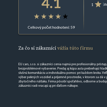
4.1
1
zl
Celkový počet hodnotení: 59
Za čo si zákazníci
vážia túto firmu
EU cars, s.r.o. si zákazníci cenia najmä pre profesionálny prístup
bezproblémové vybavenie. Predaj aj kúpa auta prebiehajú hladk
slušnú komunikáciu a individuálnu pomoc pri každom kroku. Veľk
výber pekných vozidiel a príjemné prostredie, v ktorom sa dá v
zbytočného nátlaku. Firma pôsobí spoľahlivo, odborne a buduje
zákazníci radi vracajú aj pri ďalšom nákupe.