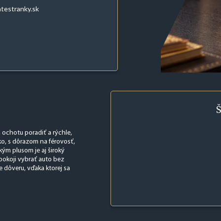
atestranky.sk
Š
, ochotu poradiť a rýchle,
o, s dôrazom na férovosť,
ým plusom je aj široký
 pokoji vybrať auto bez
 dôveru, vďaka ktorej sa