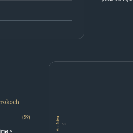
 rokoch
(59)
Množstvo
59
irme v