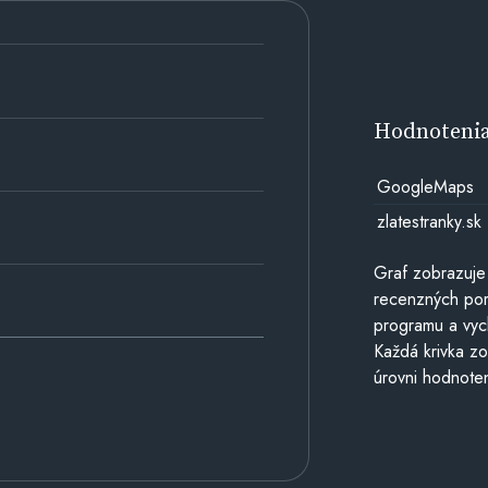
Hodnoteni
GoogleMaps
zlatestranky.sk
Graf zobrazuje
recenzných por
programu a vyc
Každá krivka zo
úrovni hodnoten