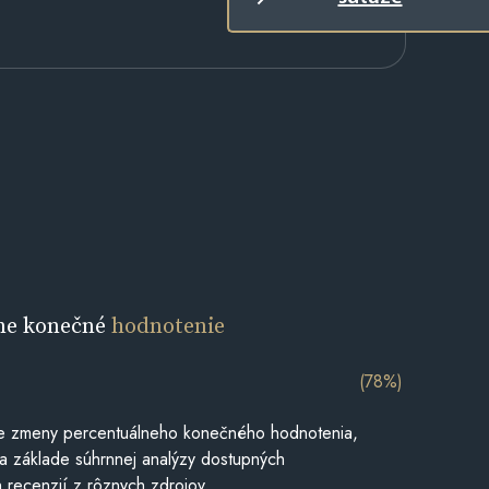
ne konečné
hodnotenie
(78%)
e zmeny percentuálneho konečného hodnotenia,
a základe súhrnnej analýzy dostupných
 recenzií z rôznych zdrojov.