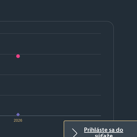
2026
Prihláste sa do
súťaže