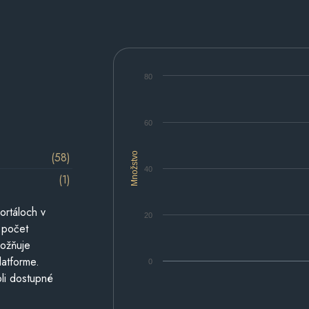
80
60
(58)
Množstvo
40
(1)
ortáloch v
20
 počet
možňuje
latforme.
0
li dostupné