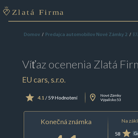
EU
Domov
Predajca automobilov Nové Zámky 2
Víťaz ocenenia
Zlatá Fir
EU cars, s.r.o.
Nové Zámky
4.1
/ 59 Hodnotení
Výpalisko 53
Konečná známka
Na zákl
58
G