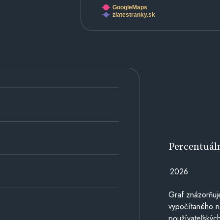
GoogleMaps
zlatestranky.sk
Percentuál
2026
Graf znázorňuj
vypočítaného n
používateľských