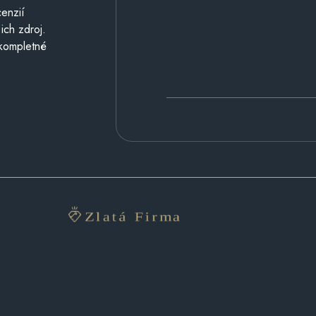
cenzií
ich zdroj.
 kompletné