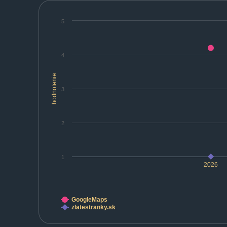
5
4
hodnotenie
3
2
1
2026
GoogleMaps
zlatestranky.sk