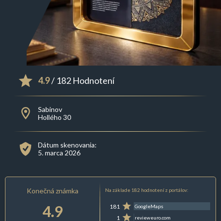
4.9
/ 182 Hodnotení
Sabinov
Hollého 30
Dátum skenovania:
5. marca 2026
Konečná známka
Na základe 182 hodnotení z portálov:
4.9
181
GoogleMaps
1
revieweuro.com