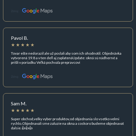
Zdroj:
Pavol B.
Tovar ešte nedorazil ale už poslali aby som ich ohodnotil. Objednávka
vytvorená 19.8 a v ten deň aj zaplatenáUpdate: okná sú nádherné a
prišli v poriadku Veľká pochvala prepravcovi
Zdroj:
Sam M.
Super obchod,velky vyber produktov,od objednania slo vsetko velmi
rychlo.Objednavali sme zaluzie na okna a coskoro budeme objednavat
dalsie.👍👍👍