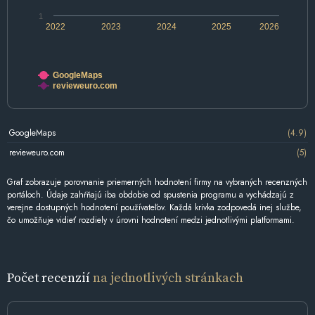
1
2022
2023
2024
2025
2026
GoogleMaps
revieweuro.com
GoogleMaps
(4.9)
revieweuro.com
(5)
Graf zobrazuje porovnanie priemerných hodnotení firmy na vybraných recenzných
portáloch. Údaje zahŕňajú iba obdobie od spustenia programu a vychádzajú z
verejne dostupných hodnotení používateľov. Každá krivka zodpovedá inej službe,
čo umožňuje vidieť rozdiely v úrovni hodnotení medzi jednotlivými platformami.
Počet recenzií
na jednotlivých stránkach