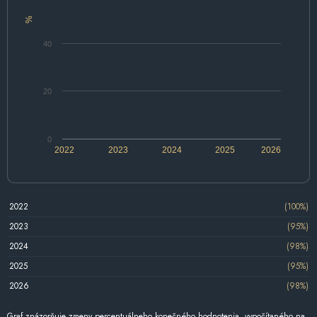
%
40
20
0
2022
2023
2024
2025
2026
2022
(100%)
2023
(95%)
2024
(98%)
2025
(95%)
2026
(98%)
Graf znázorňuje zmeny percentuálneho konečného hodnotenia, vypočítaného na