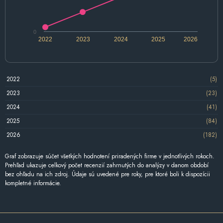
0
2022
2023
2024
2025
2026
2022
(5)
2023
(23)
2024
(41)
2025
(84)
2026
(182)
Graf zobrazuje súčet všetkých hodnotení priradených firme v jednotlivých rokoch.
Prehľad ukazuje celkový počet recenzií zahrnutých do analýzy v danom období
bez ohľadu na ich zdroj. Údaje sú uvedené pre roky, pre ktoré boli k dispozícii
kompletné informácie.