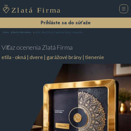
Prihláste sa do súťaže
etila - okná | dvere | garážové brány | tienenie
Domov
Montáž okien Sabinov
Víťaz ocenenia
Zlatá Firma
etila - okná | dvere | garážové brány | tienenie