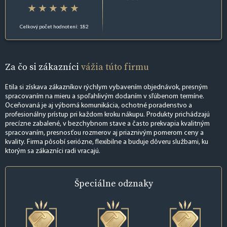
Celkový počet hodnotení: 182
Za čo si zákazníci
vážia túto firmu
Etila si získava zákazníkov rýchlym vybavením objednávok, presným
spracovaním na mieru a spoľahlivým dodaním v sľúbenom termíne.
Oceňovaná je aj výborná komunikácia, ochotné poradenstvo a
profesionálny prístup pri každom kroku nákupu. Produkty prichádzajú
precízne zabalené, v bezchybnom stave a často prekvapia kvalitným
spracovaním, presnosťou rozmerov aj priaznivým pomerom ceny a
kvality. Firma pôsobí seriózne, flexibilne a buduje dôveru službami, ku
ktorým sa zákazníci radi vracajú.
Špeciálne
odznaky