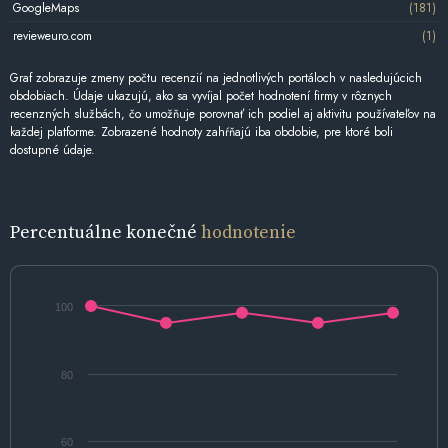
GoogleMaps
(181)
revieweuro.com
(1)
Graf zobrazuje zmeny počtu recenzií na jednotlivých portáloch v nasledujúcich
obdobiach. Údaje ukazujú, ako sa vyvíjal počet hodnotení firmy v rôznych
recenzných službách, čo umožňuje porovnať ich podiel aj aktivitu používateľov na
každej platforme. Zobrazené hodnoty zahŕňajú iba obdobie, pre ktoré boli
dostupné údaje.
Percentuálne konečné
hodnotenie
100
80
60