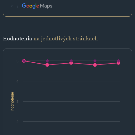
Zdroj:
Hodnotenia
na jednotlivých stránkach
5
4
hodnotenie
3
2