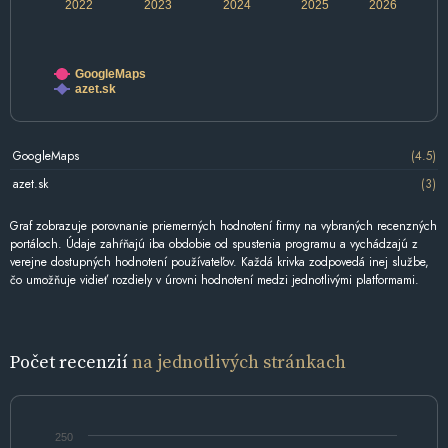
2022
2023
2024
2025
2026
GoogleMaps
azet.sk
GoogleMaps
(4.5)
azet.sk
(3)
Graf zobrazuje porovnanie priemerných hodnotení firmy na vybraných recenzných
portáloch. Údaje zahŕňajú iba obdobie od spustenia programu a vychádzajú z
verejne dostupných hodnotení používateľov. Každá krivka zodpovedá inej službe,
čo umožňuje vidieť rozdiely v úrovni hodnotení medzi jednotlivými platformami.
Počet recenzií
na jednotlivých stránkach
250