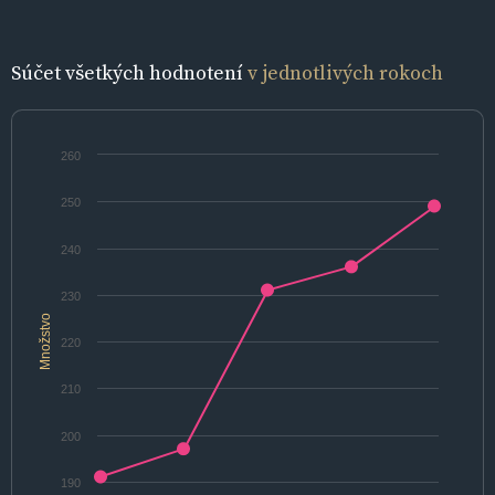
Súčet všetkých hodnotení
v jednotlivých rokoch
260
250
240
230
Množstvo
220
210
200
190