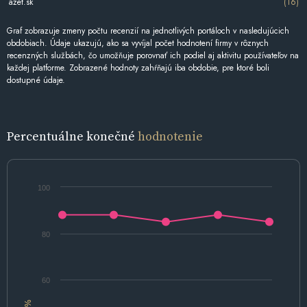
azet.sk
(16)
Graf zobrazuje zmeny počtu recenzií na jednotlivých portáloch v nasledujúcich
obdobiach. Údaje ukazujú, ako sa vyvíjal počet hodnotení firmy v rôznych
recenzných službách, čo umožňuje porovnať ich podiel aj aktivitu používateľov na
každej platforme. Zobrazené hodnoty zahŕňajú iba obdobie, pre ktoré boli
dostupné údaje.
Percentuálne konečné
hodnotenie
100
80
60
%