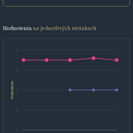
Hodnotenia
na jednotlivých stránkach
5
4
hodnotenie
3
2
1