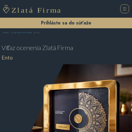
Prihláste sa do súťaže
Ento
Domov
Železiarstvo Pezinok
Víťaz ocenenia
Zlatá Firma
Ento