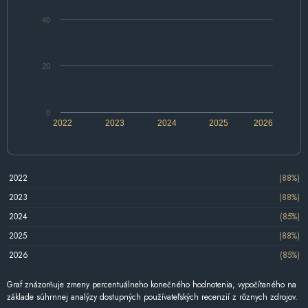
40
20
0
2022
2023
2024
2025
2026
2022
(88%)
2023
(88%)
2024
(85%)
2025
(88%)
2026
(85%)
Graf znázorňuje zmeny percentuálneho konečného hodnotenia, vypočítaného na
základe súhrnnej analýzy dostupných používateľských recenzií z rôznych zdrojov.