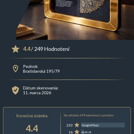
4.4
/ 249 Hodnotení
Pezinok
Bratislavská 195/79
Dátum skenovania:
11. marca 2026
Konečná známka
Na základe 249 hodnotení z portálov:
4.4
233
GoogleMaps
16
azet.sk