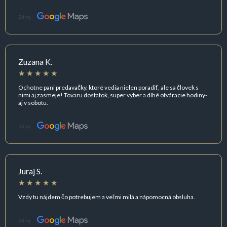
Zdroj:
Zuzana K.
Ochotne pani predavačky, ktoré vedia nielen poradiť, ale sa človek s
nimi aj zasmeje! Tovaru dostatok, super vyber a dlhé otváracie hodiny-
aj v sobotu.
Zdroj:
Juraj S.
Vzdy tu nájdem čo potrebujem a veľmi milá a nápomocná obsluha.
Zdroj: