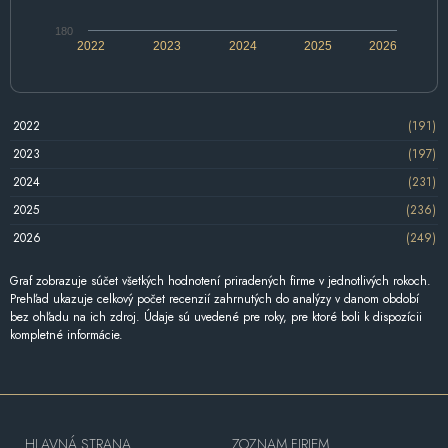
180
2022
2023
2024
2025
2026
2022
(191)
2023
(197)
2024
(231)
2025
(236)
2026
(249)
Graf zobrazuje súčet všetkých hodnotení priradených firme v jednotlivých rokoch.
Prehľad ukazuje celkový počet recenzií zahrnutých do analýzy v danom období
bez ohľadu na ich zdroj. Údaje sú uvedené pre roky, pre ktoré boli k dispozícii
kompletné informácie.
HLAVNÁ STRANA
ZOZNAM FIRIEM