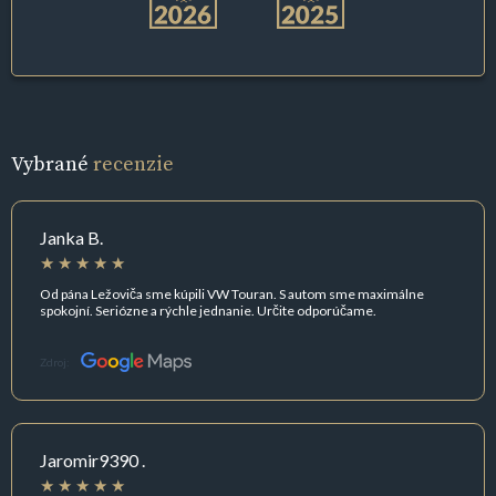
Vybrané
recenzie
Janka B.
Od pána Ležoviča sme kúpili VW Touran. S autom sme maximálne
spokojní. Seriózne a rýchle jednanie. Určite odporúčame.
Zdroj:
Jaromir9390 .