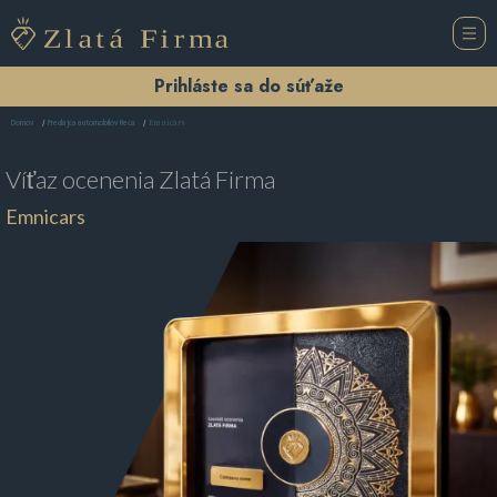
Prihláste sa do súťaže
Emnicars
Domov
Predajca automobilov Reca
Víťaz ocenenia
Zlatá Firma
Emnicars