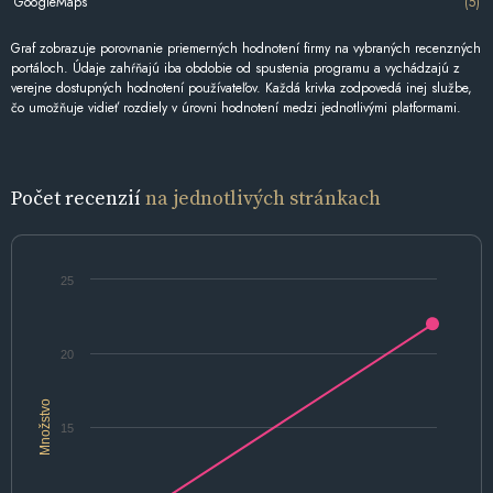
GoogleMaps
(5)
Graf zobrazuje porovnanie priemerných hodnotení firmy na vybraných recenzných
portáloch. Údaje zahŕňajú iba obdobie od spustenia programu a vychádzajú z
verejne dostupných hodnotení používateľov. Každá krivka zodpovedá inej službe,
čo umožňuje vidieť rozdiely v úrovni hodnotení medzi jednotlivými platformami.
Počet recenzií
na jednotlivých stránkach
25
20
Množstvo
15