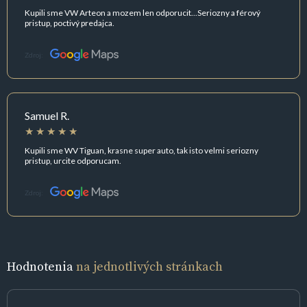
Kupili sme VW Arteon a mozem len odporucit...Seriozny a férový
pristup, poctivý predajca.
Zdroj:
Samuel R.
Kupili sme WV Tiguan, krasne super auto, tak isto velmi seriozny
pristup, urcite odporucam.
Zdroj:
Hodnotenia
na jednotlivých stránkach