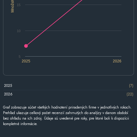
Množstvo
15
10
5
2025
2026
2025
(7)
2026
(22)
Graf zobrazuje súčet všetkých hodnotení priradených firme v jednotlivých rokoch.
Prehľad ukazuje celkový počet recenzií zahrnutých do analýzy v danom období
bez ohľadu na ich zdroj. Údaje sú uvedené pre roky, pre ktoré boli k dispozícii
kompletné informácie.