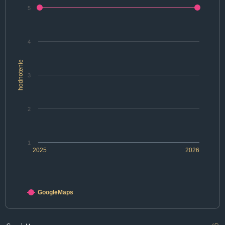
5
4
hodnotenie
3
2
1
2025
2026
GoogleMaps