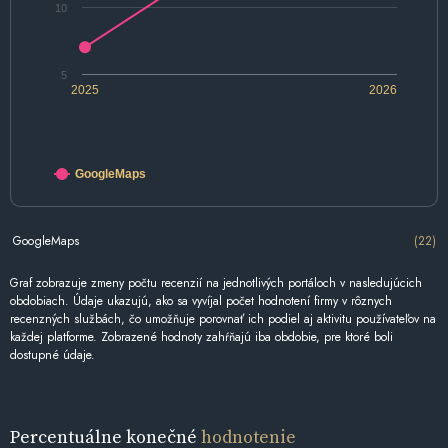
10
5
2025
2026
GoogleMaps
GoogleMaps
(22)
Graf zobrazuje zmeny počtu recenzií na jednotlivých portáloch v nasledujúcich
obdobiach. Údaje ukazujú, ako sa vyvíjal počet hodnotení firmy v rôznych
recenzných službách, čo umožňuje porovnať ich podiel aj aktivitu používateľov na
každej platforme. Zobrazené hodnoty zahŕňajú iba obdobie, pre ktoré boli
dostupné údaje.
Percentuálne konečné
hodnotenie