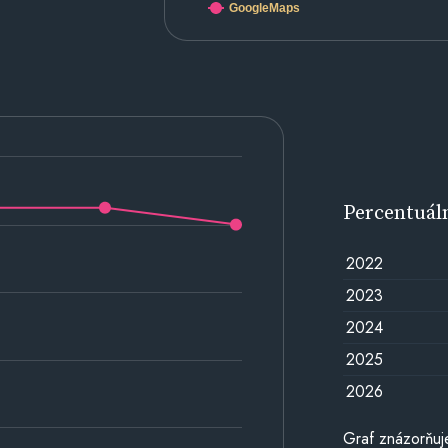
GoogleMaps
Percentuál
2022
2023
2024
2025
2026
Graf znázorňuj