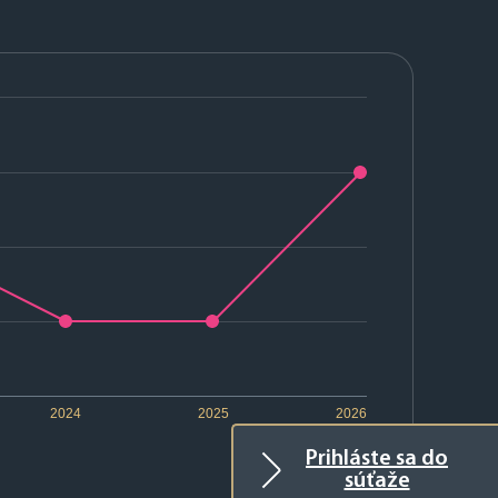
2024
2025
2026
Prihláste sa do
súťaže