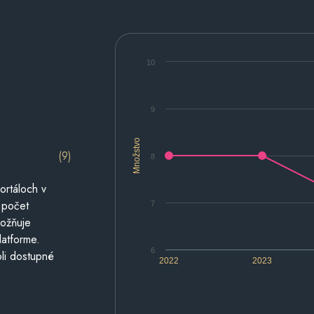
10
9
Množstvo
(9)
8
ortáloch v
 počet
7
možňuje
latforme.
6
li dostupné
2022
2023