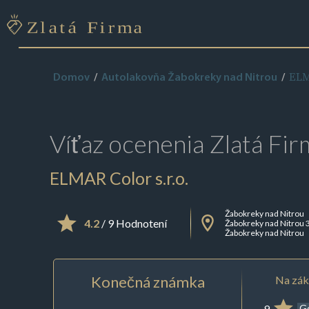
ELM
Domov
Autolakovňa Žabokreky nad Nitrou
Víťaz ocenenia
Zlatá Fir
ELMAR Color s.r.o.
Žabokreky nad Nitrou
4.2
/ 9 Hodnotení
Žabokreky nad Nitrou 
Žabokreky nad Nitrou
Konečná známka
Na zák
9
G