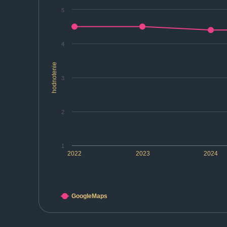
5
4
hodnotenie
3
2
1
2022
2023
2024
GoogleMaps