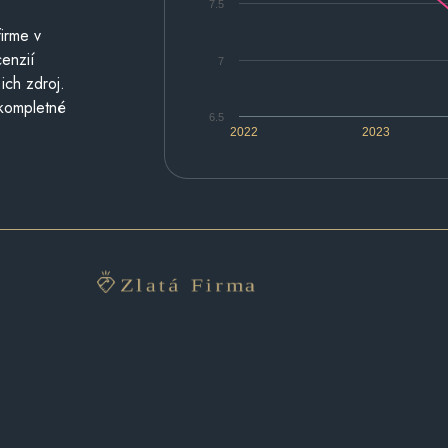
7.5
irme v
cenzií
7
ich zdroj.
 kompletné
6.5
2022
2023