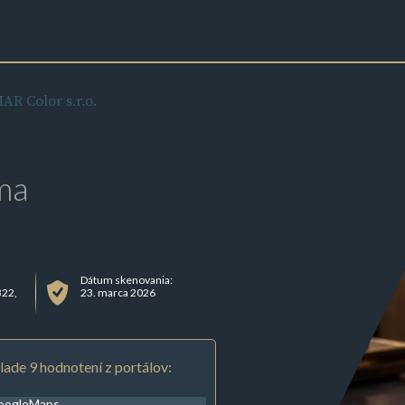
AR Color s.r.o.
ma
Dátum skenovania:
322,
23. marca 2026
lade 9 hodnotení z portálov:
oogleMaps