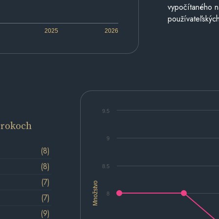
vypočítaného n
používateľských
2025
2026
9.5
 rokoch
9
(8)
(8)
8.5
(7)
Množstvo
8
(7)
(9)