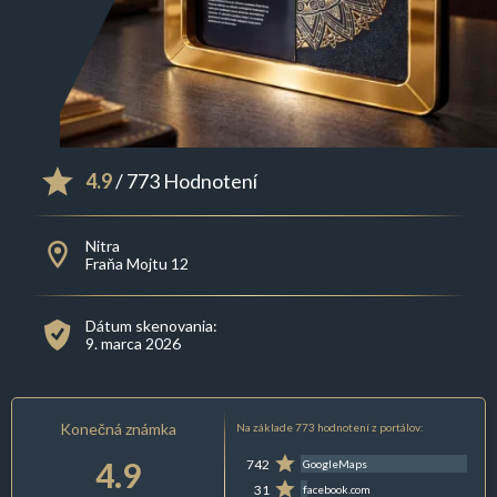
4.9
/ 773 Hodnotení
Nitra
Fraňa Mojtu 12
Dátum skenovania:
9. marca 2026
Konečná známka
Na základe 773 hodnotení z portálov:
4.9
742
GoogleMaps
31
facebook.com