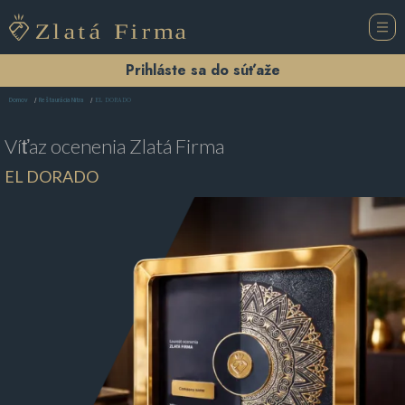
Prihláste sa do súťaže
EL DORADO
Domov
Reštaurácia Nitra
Víťaz ocenenia
Zlatá Firma
EL DORADO