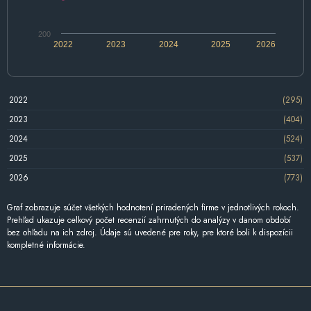
200
2022
2023
2024
2025
2026
2022
(295)
2023
(404)
2024
(524)
2025
(537)
2026
(773)
Graf zobrazuje súčet všetkých hodnotení priradených firme v jednotlivých rokoch.
Prehľad ukazuje celkový počet recenzií zahrnutých do analýzy v danom období
bez ohľadu na ich zdroj. Údaje sú uvedené pre roky, pre ktoré boli k dispozícii
kompletné informácie.