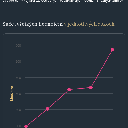
základe súhrnnej analýzy dostupných používateľských recenzií z rôznych zdrojov.
Súčet všetkých hodnotení
v jednotlivých rokoch
800
700
600
Množstvo
500
400
300