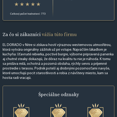
Celkový počet hodnotení: 773
Za čo si zákazníci
vážia túto firmu
EL DORADO v Nitre si získava hostí výraznou westernovou atmosférou,
ktorá vytvára originálny zážitok už pri vstupe. Najväčším lákadlom je
kuchyňa: šťavnaté rebierka, poctivé burgre, výborne pripravená panenka
aj chutné steaky dokazujú, že dôraz na kvalitu tu nie je náhoda. K tomu
sa pridáva milá, ochotná a pozorná obsluha, rýchly servis a príjemné
prostredie s terasou. Podnik poteší aj drobnými pozornosťami navyše,
ktoré umocňujú pocit starostlivosti a robia z návštevy miesto, kam sa
hostia radi vracajú.
Špeciálne
odznaky