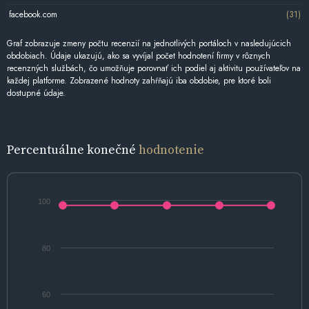
facebook.com
(31)
Graf zobrazuje zmeny počtu recenzií na jednotlivých portáloch v nasledujúcich
obdobiach. Údaje ukazujú, ako sa vyvíjal počet hodnotení firmy v rôznych
recenzných službách, čo umožňuje porovnať ich podiel aj aktivitu používateľov na
každej platforme. Zobrazené hodnoty zahŕňajú iba obdobie, pre ktoré boli
dostupné údaje.
Percentuálne konečné
hodnotenie
100
80
60