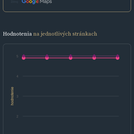
Zdroj:
Hodnotenia
na jednotlivých stránkach
5
4
hodnotenie
3
2