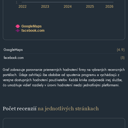
1
2022
2023
2024
2025
2026
GoogleMaps
facebook.com
GoogleMaps
(4.9)
facebook.com
(5)
Graf zobrazuje porovnanie priemerných hodnotení firmy na vybraných recenzných
portáloch. Údaje zahŕňajú iba obdobie od spustenia programu a vychádzajú z
verejne dostupných hodnotení používateľov. Každá krivka zodpovedá inej službe,
čo umožňuje vidieť rozdiely v úrovni hodnotení medzi jednotlivými platformami.
Počet recenzií
na jednotlivých stránkach