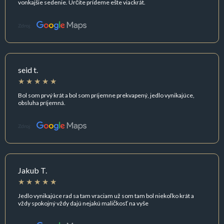
vonkajšie sedenie. Určite prídeme ešte viackrát.
Zdroj:
seid t.
Bol som prvý krát a bol som príjemne prekvapený, jedlo vynikajúce,
obsluha príjemná.
Zdroj:
Jakub T.
Jedlo vynikajúce rad sa tam vraciam už som tam bol niekoľko krát a
vždy spokojný vždy dajú nejakú maličkosť na vyše