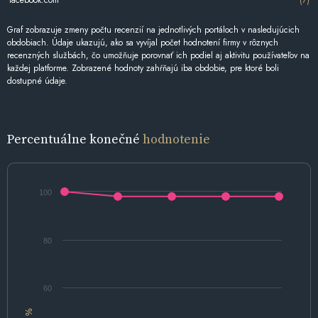
Graf zobrazuje zmeny počtu recenzií na jednotlivých portáloch v nasledujúcich
obdobiach. Údaje ukazujú, ako sa vyvíjal počet hodnotení firmy v rôznych
recenzných službách, čo umožňuje porovnať ich podiel aj aktivitu používateľov na
každej platforme. Zobrazené hodnoty zahŕňajú iba obdobie, pre ktoré boli
dostupné údaje.
Percentuálne konečné
hodnotenie
100
80
60
%