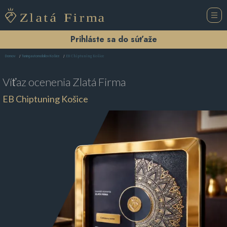
Prihláste sa do súťaže
EB Chiptuning Košice
Domov
Tuning automobilov Košice
Víťaz ocenenia
Zlatá Firma
EB Chiptuning Košice