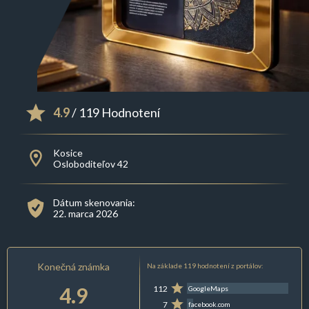
4.9
/ 119 Hodnotení
Kosice
Osloboditeľov 42
Dátum skenovania:
22. marca 2026
Konečná známka
Na základe 119 hodnotení z portálov:
4.9
112
GoogleMaps
7
facebook.com