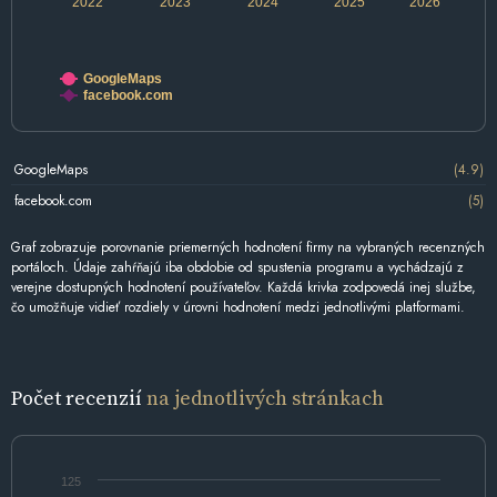
2022
2023
2024
2025
2026
GoogleMaps
facebook.com
GoogleMaps
(4.9)
facebook.com
(5)
Graf zobrazuje porovnanie priemerných hodnotení firmy na vybraných recenzných
portáloch. Údaje zahŕňajú iba obdobie od spustenia programu a vychádzajú z
verejne dostupných hodnotení používateľov. Každá krivka zodpovedá inej službe,
čo umožňuje vidieť rozdiely v úrovni hodnotení medzi jednotlivými platformami.
Počet recenzií
na jednotlivých stránkach
125