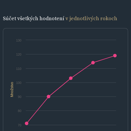
Súčet všetkých hodnotení
v jednotlivých rokoch
130
120
110
100
Množstvo
90
80
70