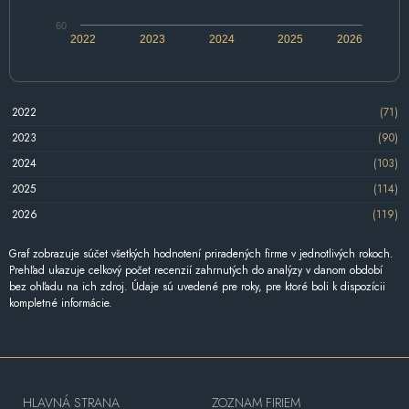
60
2022
2023
2024
2025
2026
2022
(71)
2023
(90)
2024
(103)
2025
(114)
2026
(119)
Graf zobrazuje súčet všetkých hodnotení priradených firme v jednotlivých rokoch.
Prehľad ukazuje celkový počet recenzií zahrnutých do analýzy v danom období
bez ohľadu na ich zdroj. Údaje sú uvedené pre roky, pre ktoré boli k dispozícii
kompletné informácie.
HLAVNÁ STRANA
ZOZNAM FIRIEM