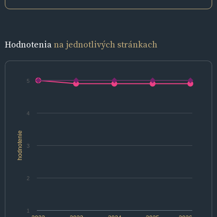
Hodnotenia
na jednotlivých stránkach
5
4
hodnotenie
3
2
1