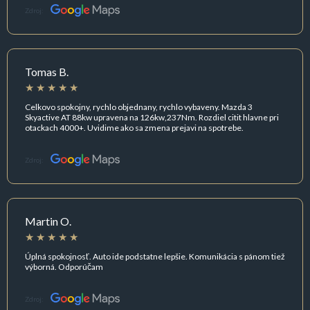
Zdroj:
Tomas B.
Celkovo spokojny, rychlo objednany, rychlo vybaveny. Mazda 3
Skyactive AT 88kw upravena na 126kw,237Nm. Rozdiel citit hlavne pri
otackach 4000+. Uvidime ako sa zmena prejavi na spotrebe.
Zdroj:
Martin O.
Úplná spokojnosť. Auto ide podstatne lepšie. Komunikácia s pánom tiež
výborná. Odporúčam
Zdroj: