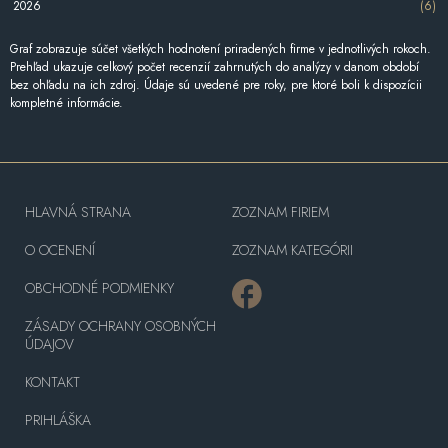
2026
(6)
Graf zobrazuje súčet všetkých hodnotení priradených firme v jednotlivých rokoch.
Prehľad ukazuje celkový počet recenzií zahrnutých do analýzy v danom období
bez ohľadu na ich zdroj. Údaje sú uvedené pre roky, pre ktoré boli k dispozícii
kompletné informácie.
HLAVNÁ STRANA
ZOZNAM FIRIEM
O OCENENÍ
ZOZNAM KATEGÓRII
OBCHODNÉ PODMIENKY
ZÁSADY OCHRANY OSOBNÝCH
ÚDAJOV
KONTAKT
PRIHLÁŠKA