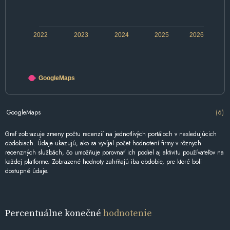
2022
2023
2024
2025
2026
GoogleMaps
GoogleMaps
(6)
Graf zobrazuje zmeny počtu recenzií na jednotlivých portáloch v nasledujúcich
obdobiach. Údaje ukazujú, ako sa vyvíjal počet hodnotení firmy v rôznych
recenzných službách, čo umožňuje porovnať ich podiel aj aktivitu používateľov na
každej platforme. Zobrazené hodnoty zahŕňajú iba obdobie, pre ktoré boli
dostupné údaje.
Percentuálne konečné
hodnotenie