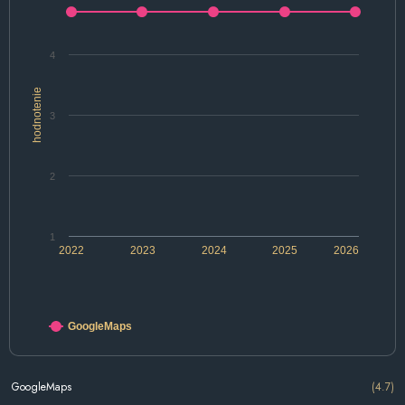
4
hodnotenie
3
2
1
2022
2023
2024
2025
2026
GoogleMaps
GoogleMaps
(4.7)