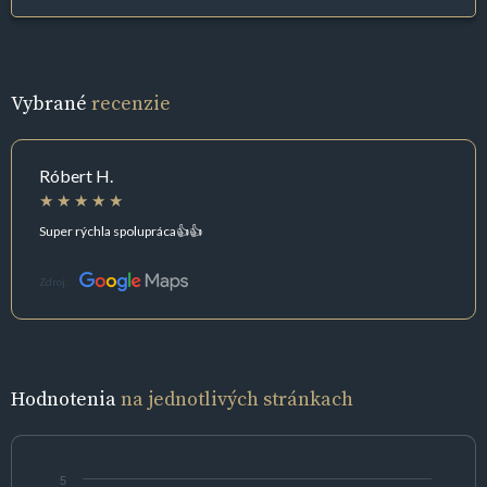
Vybrané
recenzie
Róbert H.
Super rýchla spolupráca👍👍
Zdroj:
Hodnotenia
na jednotlivých stránkach
5