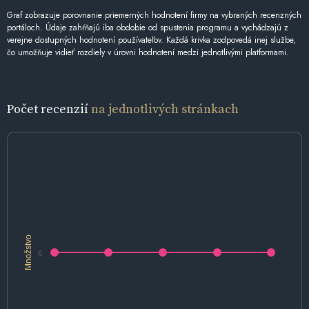
Graf zobrazuje porovnanie priemerných hodnotení firmy na vybraných recenzných
portáloch. Údaje zahŕňajú iba obdobie od spustenia programu a vychádzajú z
verejne dostupných hodnotení používateľov. Každá krivka zodpovedá inej službe,
čo umožňuje vidieť rozdiely v úrovni hodnotení medzi jednotlivými platformami.
Počet recenzií
na jednotlivých stránkach
Množstvo
6