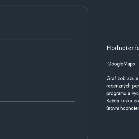
Hodnoteni
GoogleMaps
Graf zobrazuje
recenzných por
programu a vyc
Každá krivka zo
úrovni hodnoten