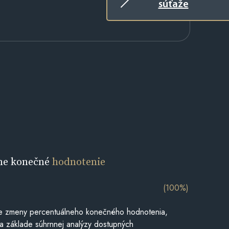
súťaže
ne konečné
hodnotenie
(100%)
e zmeny percentuálneho konečného hodnotenia,
a základe súhrnnej analýzy dostupných