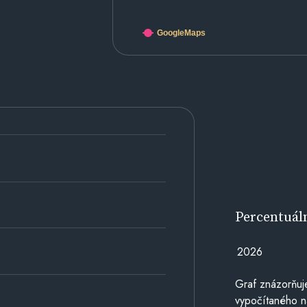
GoogleMaps
Percentuál
2026
Graf znázorňuj
vypočítaného n