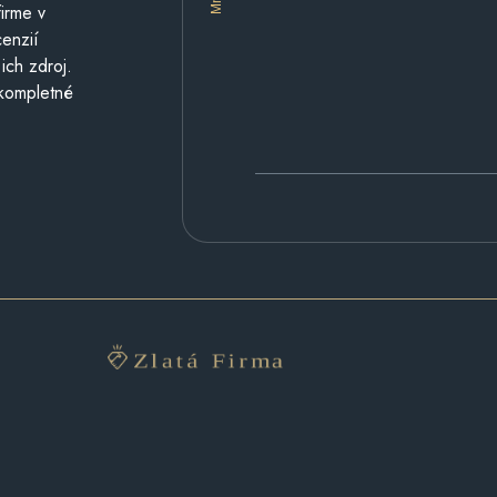
irme v
cenzií
ich zdroj.
 kompletné