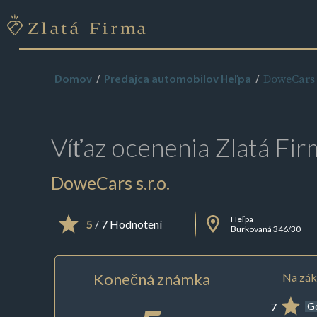
DoweCars s
Domov
Predajca automobilov Heľpa
Víťaz ocenenia
Zlatá Fir
DoweCars s.r.o.
Heľpa
5
/ 7 Hodnotení
Burkovaná 346/30
Konečná známka
Na zák
7
G