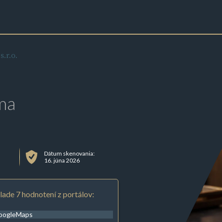
.r.o.
ma
Dátum skenovania:
16. júna 2026
lade 7 hodnotení z portálov:
oogleMaps