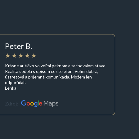
Peter B.
Krásne autíčko vo veľmi peknom a zachovalom stave.
Realita sedela s opisom cez telefón. Veľmi dobrá,
ústretová a príjemná komunikácia. Môžem len
odporúčať.
Lenka
Zdroj: