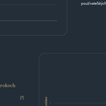
používateľských
 rokoch
(7)
Množstvo
7