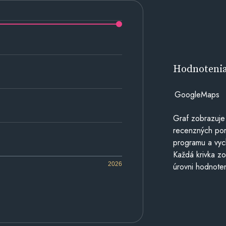
Hodnoteni
GoogleMaps
Graf zobrazuje
recenzných por
programu a vyc
Každá krivka zo
2026
úrovni hodnoten