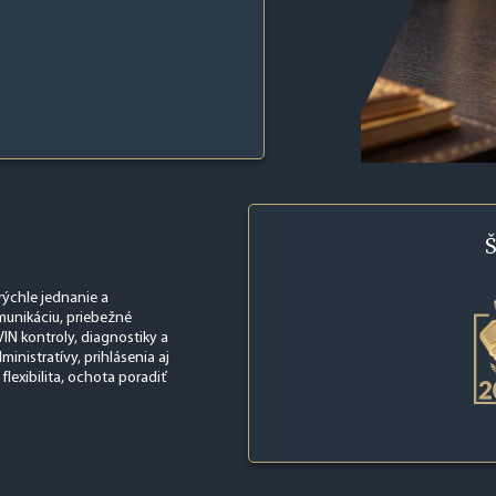
Š
rýchle jednanie a
munikáciu, priebežné
VIN kontroly, diagnostiky a
nistratívy, prihlásenia aj
 flexibilita, ochota poradiť