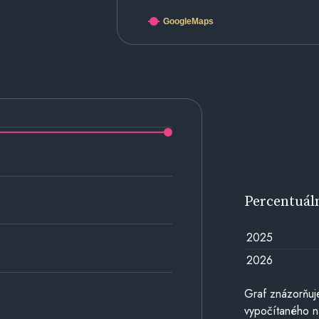
GoogleMaps
Percentuál
2025
2026
Graf znázorňuj
vypočítaného n