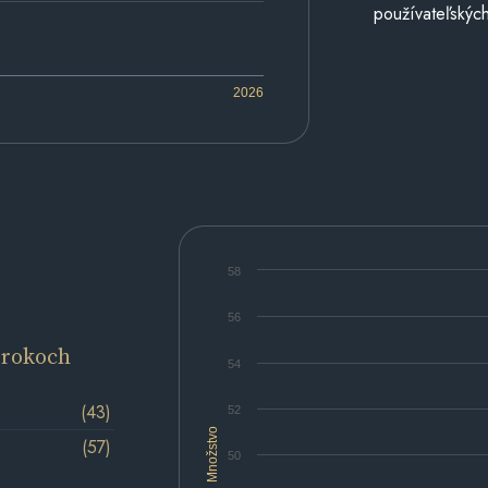
používateľských
2026
58
56
 rokoch
54
(43)
52
Množstvo
(57)
50