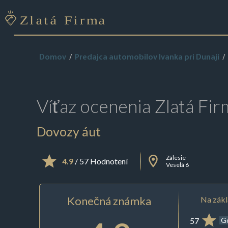
Domov
Predajca automobilov Ivanka pri Dunaji
Víťaz ocenenia
Zlatá Fir
Dovozy áut
Zálesie
4.9
/ 57 Hodnotení
Veselá 6
Konečná známka
Na zákl
57
G