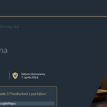
Dovozy áut
ma
Dátum skenovania:
7. apríla 2026
ade 57 hodnotení z portálov:
oogleMaps