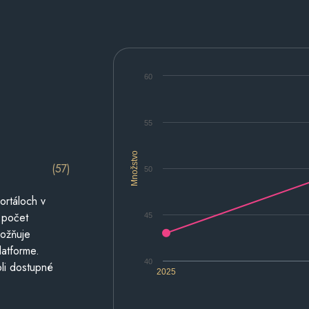
60
55
Množstvo
(57)
50
ortáloch v
 počet
45
možňuje
latforme.
40
li dostupné
2025