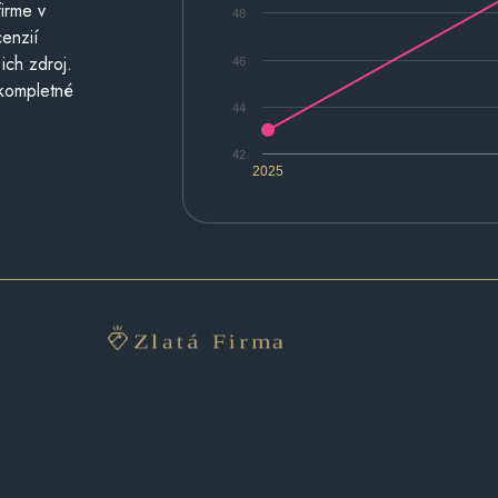
irme v
48
cenzií
ich zdroj.
46
 kompletné
44
42
2025