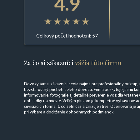
4.9
Celkový počet hodnotení: 57
Za čo si zákazníci
vážia túto firmu
Dovozy áut si zákazníci cenia najmä pre profesionálny prístup, 
bezstarostný priebeh celého dovozu. Firma poskytuje jasnú ko
informovanie, fotografie aj detailné preverenie vozidla vrátane 
obhliadky na mieste. Veľkým plusom je kompletné vybavenie admi
súvisiacich formalít, čo šetrí čas a znižuje stres. Oceňovaná je aj
pri výbere a dodržanie dohodnutých podmienok.