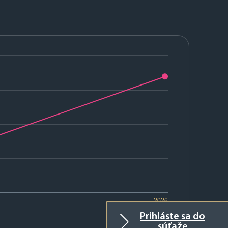
2026
Prihláste sa do
súťaže