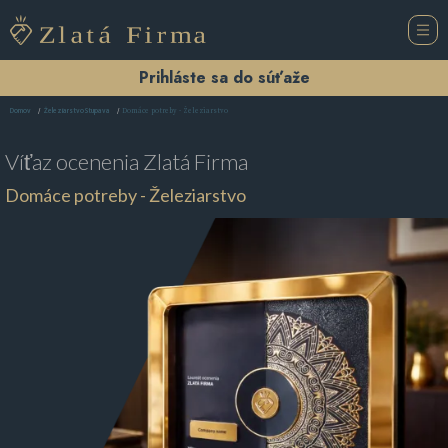
Prihláste sa do súťaže
Domáce potreby - Železiarstvo
Domov
Železiarstvo Stupava
Víťaz ocenenia
Zlatá Firma
Domáce potreby - Železiarstvo