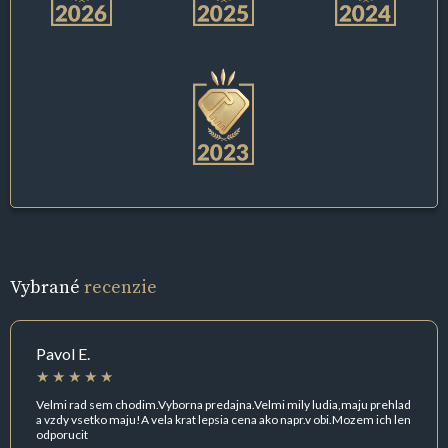
Vybrané
recenzie
Pavol E.
Velmi rad sem chodim.Vyborna predajna.Velmi mily ludia,maju prehlad
a vzdy vsetko maju!A vela krat lepsia cena ako napr.v obi.Mozem ich len
odporucit