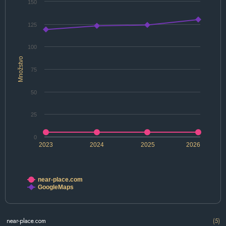
150
125
100
Množstvo
75
50
25
0
2023
2024
2025
2026
near-place.com
GoogleMaps
near-place.com
(5)