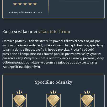
Celkový počet hodnotení: 135
Za čo si zákazníci
vážia túto firmu
Domáce potreby - železiarstvo v Stupave si zákazníci cenia najmä pre
mimoriadne široký sortiment, vďaka ktorému tu nájdu bežný aj špecifický
tovar na dom, záhradu, dielňu či hobby projekty. Predajňa pôsobí
prehľadne a kompaktne, no zároveň ponúka prekvapivo veľký výber za
priaznivé ceny. Veľkým plusom je ochotný, milý a skúsený personál, ktorý
odborne poradí, pomôže s výberom a v prípade potreby vie tovar aj
zabezpečiť na objednávku.
Špeciálne
odznaky