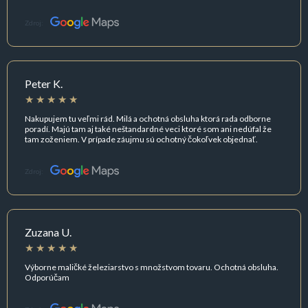
Zdroj:
Peter K.
Nakupujem tu veľmi rád. Milá a ochotná obsluha ktorá rada odborne
poradí. Majú tam aj také neštandardné veci ktoré som ani nedúfal že
tam zoženiem. V prípade záujmu sú ochotný čokoľvek objednať.
Zdroj:
Zuzana U.
Výborne maličké železiarstvo s množstvom tovaru. Ochotná obsluha.
Odporúčam