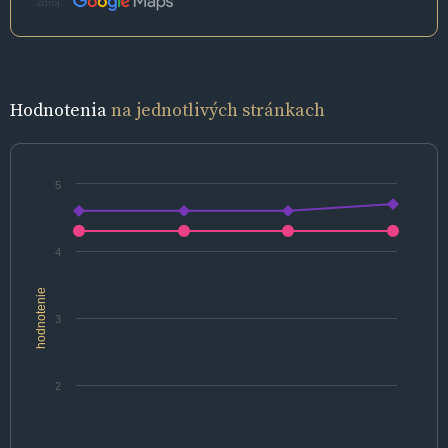
Zdroj:
Hodnotenia
na jednotlivých stránkach
5
4
hodnotenie
3
2