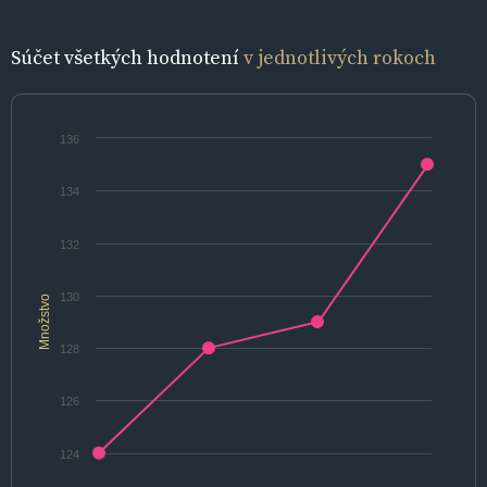
Súčet všetkých hodnotení
v jednotlivých rokoch
136
134
132
130
Množstvo
128
126
124