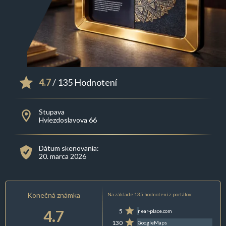
4.7
/ 135 Hodnotení
Stupava
Hviezdoslavova 66
Dátum skenovania:
20. marca 2026
Konečná známka
Na základe 135 hodnotení z portálov:
4.7
5
near-place.com
130
GoogleMaps