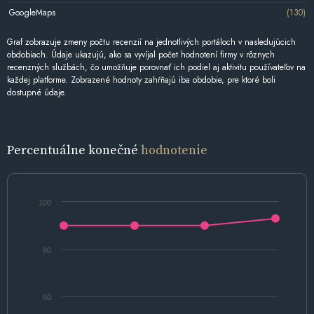
GoogleMaps
(130)
Graf zobrazuje zmeny počtu recenzií na jednotlivých portáloch v nasledujúcich
obdobiach. Údaje ukazujú, ako sa vyvíjal počet hodnotení firmy v rôznych
recenzných službách, čo umožňuje porovnať ich podiel aj aktivitu používateľov na
každej platforme. Zobrazené hodnoty zahŕňajú iba obdobie, pre ktoré boli
dostupné údaje.
Percentuálne konečné
hodnotenie
100
80
60