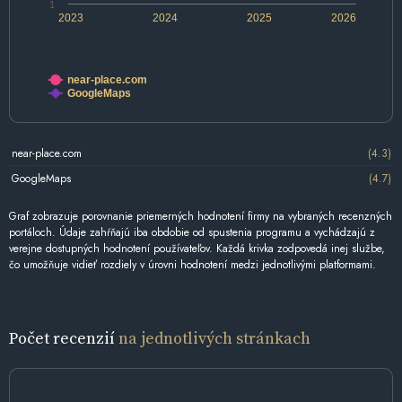
1
2023
2024
2025
2026
near-place.com
GoogleMaps
near-place.com
(4.3)
GoogleMaps
(4.7)
Graf zobrazuje porovnanie priemerných hodnotení firmy na vybraných recenzných
portáloch. Údaje zahŕňajú iba obdobie od spustenia programu a vychádzajú z
verejne dostupných hodnotení používateľov. Každá krivka zodpovedá inej službe,
čo umožňuje vidieť rozdiely v úrovni hodnotení medzi jednotlivými platformami.
Počet recenzií
na jednotlivých stránkach