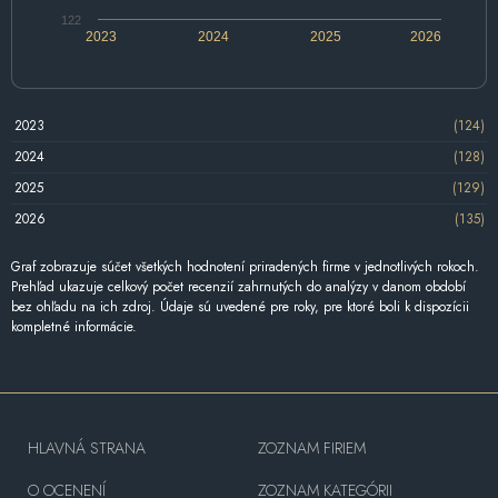
122
2023
2024
2025
2026
2023
(124)
2024
(128)
2025
(129)
2026
(135)
Graf zobrazuje súčet všetkých hodnotení priradených firme v jednotlivých rokoch.
Prehľad ukazuje celkový počet recenzií zahrnutých do analýzy v danom období
bez ohľadu na ich zdroj. Údaje sú uvedené pre roky, pre ktoré boli k dispozícii
kompletné informácie.
HLAVNÁ STRANA
ZOZNAM FIRIEM
O OCENENÍ
ZOZNAM KATEGÓRII