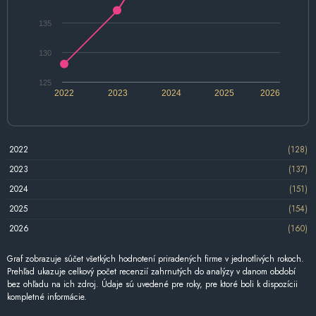
135
130
125
2022
2023
2024
2025
2026
2022
(128)
2023
(137)
2024
(151)
2025
(154)
2026
(160)
Graf zobrazuje súčet všetkých hodnotení priradených firme v jednotlivých rokoch.
Prehľad ukazuje celkový počet recenzií zahrnutých do analýzy v danom období
bez ohľadu na ich zdroj. Údaje sú uvedené pre roky, pre ktoré boli k dispozícii
kompletné informácie.