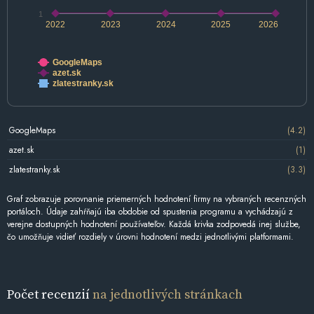
1
2022
2023
2024
2025
2026
GoogleMaps
azet.sk
zlatestranky.sk
GoogleMaps
(4.2)
azet.sk
(1)
zlatestranky.sk
(3.3)
Graf zobrazuje porovnanie priemerných hodnotení firmy na vybraných recenzných
portáloch. Údaje zahŕňajú iba obdobie od spustenia programu a vychádzajú z
verejne dostupných hodnotení používateľov. Každá krivka zodpovedá inej službe,
čo umožňuje vidieť rozdiely v úrovni hodnotení medzi jednotlivými platformami.
Počet recenzií
na jednotlivých stránkach