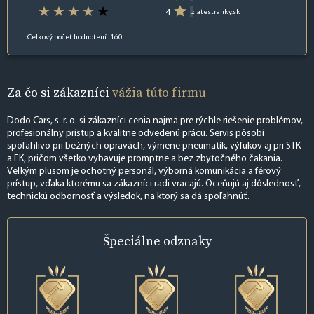
4
zlatestranky.sk
Celkový počet hodnotení: 160
Za čo si zákazníci
vážia túto firmu
Dodo Cars, s. r. o. si zákazníci cenia najmä pre rýchle riešenie problémov,
profesionálny prístup a kvalitne odvedenú prácu. Servis pôsobí
spoľahlivo pri bežných opravách, výmene pneumatík, výfukov aj pri STK
a EK, pričom všetko vybavuje promptne a bez zbytočného čakania.
Veľkým plusom je ochotný personál, výborná komunikácia a férový
prístup, vďaka ktorému sa zákazníci radi vracajú. Oceňujú aj dôslednosť,
technickú odbornosť a výsledok, na ktorý sa dá spoľahnúť.
Špeciálne
odznaky