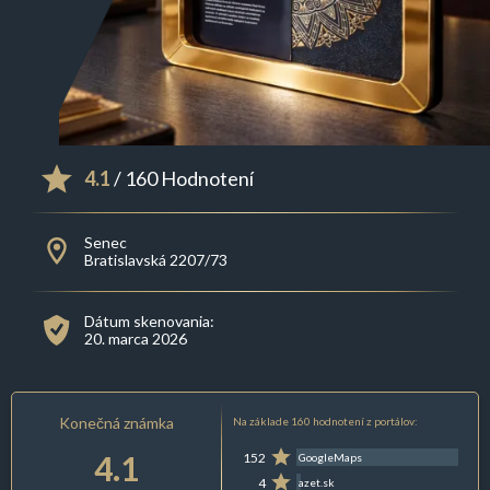
4.1
/ 160 Hodnotení
Senec
Bratislavská 2207/73
Dátum skenovania:
20. marca 2026
Konečná známka
Na základe 160 hodnotení z portálov:
4.1
152
GoogleMaps
4
azet.sk