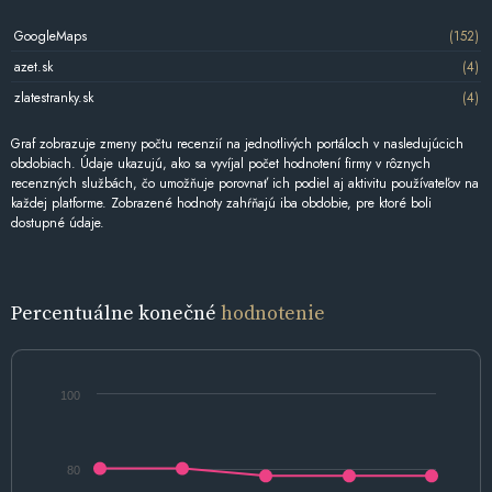
GoogleMaps
(152)
azet.sk
(4)
zlatestranky.sk
(4)
Graf zobrazuje zmeny počtu recenzií na jednotlivých portáloch v nasledujúcich
obdobiach. Údaje ukazujú, ako sa vyvíjal počet hodnotení firmy v rôznych
recenzných službách, čo umožňuje porovnať ich podiel aj aktivitu používateľov na
každej platforme. Zobrazené hodnoty zahŕňajú iba obdobie, pre ktoré boli
dostupné údaje.
Percentuálne konečné
hodnotenie
100
80