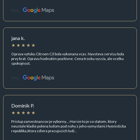
Zdroj:
jana k.
Oprava vyfuku Citroen C3 bola vykonana vcas. Navsteva servisu bola
prvy krat. Opravu hodnotim pozitivne. Cena trosku vyssia, ale vcelku
spokojnost.
Zdroj:
Dominik P.
Pristup zamestnancov je vyborny....Horsie to je so statom, ktory
neustale kladie polena ludom pod nohy z jeho vymyslami.Hyenisticka
republika,ktora zdiera pracujucich ludi...