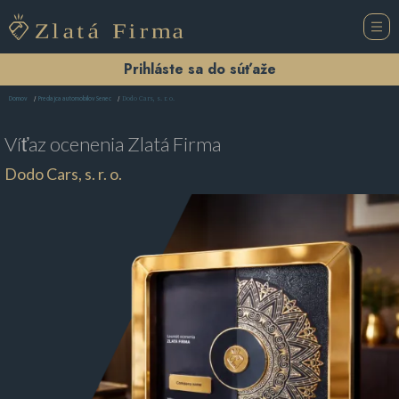
Prihláste sa do súťaže
Dodo Cars, s. r. o.
Domov
Predajca automobilov Senec
Víťaz ocenenia
Zlatá Firma
Dodo Cars, s. r. o.