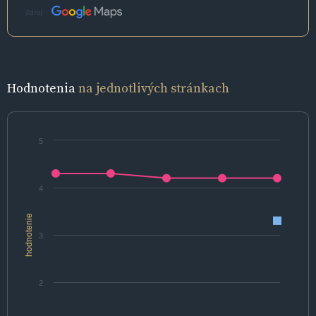
Zdroj:
Hodnotenia
na jednotlivých stránkach
5
4
hodnotenie
3
2