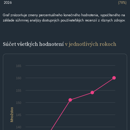
2026
(78%)
Graf znázorňuje zmeny percentuálneho konečného hodnotenia, vypočítaného na
základe súhrnnej analýzy dostupných používateľských recenzií z rôznych zdrojov.
Súčet všetkých hodnotení
v jednotlivých rokoch
165
160
155
150
Množstvo
145
140