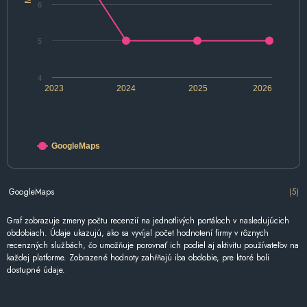
6
5
4
2023
2024
2025
2026
GoogleMaps
GoogleMaps
(5)
Graf zobrazuje zmeny počtu recenzií na jednotlivých portáloch v nasledujúcich
obdobiach. Údaje ukazujú, ako sa vyvíjal počet hodnotení firmy v rôznych
recenzných službách, čo umožňuje porovnať ich podiel aj aktivitu používateľov na
každej platforme. Zobrazené hodnoty zahŕňajú iba obdobie, pre ktoré boli
dostupné údaje.