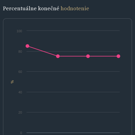
Percentuálne konečné
hodnotenie
100
80
60
%
40
20
0