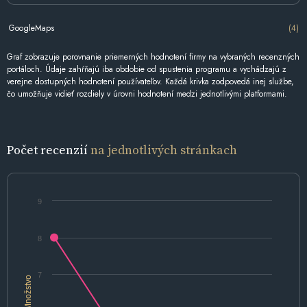
GoogleMaps
(4)
Graf zobrazuje porovnanie priemerných hodnotení firmy na vybraných recenzných
portáloch. Údaje zahŕňajú iba obdobie od spustenia programu a vychádzajú z
verejne dostupných hodnotení používateľov. Každá krivka zodpovedá inej službe,
čo umožňuje vidieť rozdiely v úrovni hodnotení medzi jednotlivými platformami.
Počet recenzií
na jednotlivých stránkach
9
8
7
Množstvo