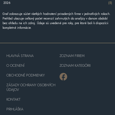
2026
(5)
Graf zobrazuje súčet všetkých hodnotení priradených firme v jednotlivých rokoch.
Prehľad ukazuje celkový počet recenzií zahrnutých do analýzy v danom období
bez ohľadu na ich zdroj. Údaje sú uvedené pre roky, pre ktoré boli k dispozícii
kompletné informácie.
HLAVNÁ STRANA
ZOZNAM FIRIEM
O OCENENÍ
ZOZNAM KATEGÓRII
OBCHODNÉ PODMIENKY
ZÁSADY OCHRANY OSOBNÝCH
ÚDAJOV
KONTAKT
PRIHLÁŠKA