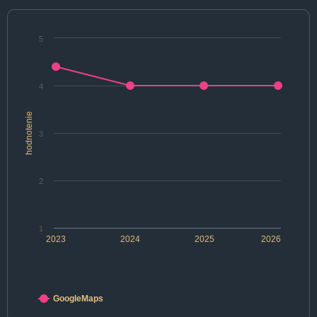
5
4
hodnotenie
3
2
1
2023
2024
2025
2026
GoogleMaps