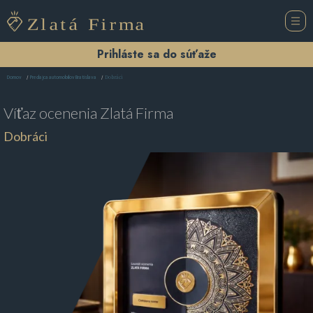
Prihláste sa do súťaže
Dobráci
Domov
Predajca automobilov Bratislava
Víťaz ocenenia
Zlatá Firma
Dobráci