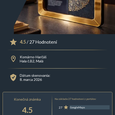
4.5
/ 27 Hodnotení
Komárno-Harčáš
Hala č.B2, Malá
Dátum skenovania:
8. marca 2026
Konečná známka
Na základe 27 hodnotení z portálov:
4.5
27
GoogleMaps