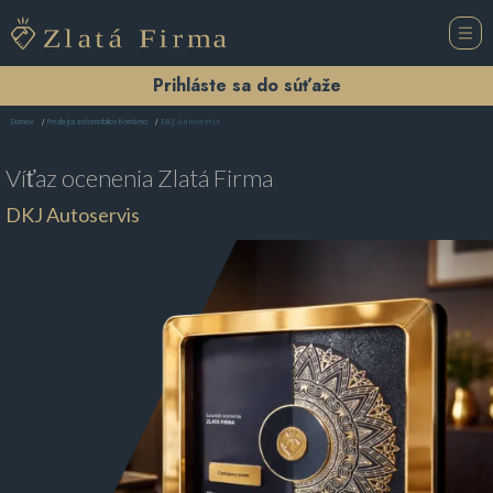
Prihláste sa do súťaže
DKJ Autoservis
Domov
Predajca automobilov Komárno
Víťaz ocenenia
Zlatá Firma
DKJ Autoservis