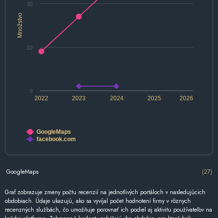
20
Množstvo
10
0
2022
2023
2024
2025
2026
GoogleMaps
facebook.com
GoogleMaps
(27)
Graf zobrazuje zmeny počtu recenzií na jednotlivých portáloch v nasledujúcich
obdobiach. Údaje ukazujú, ako sa vyvíjal počet hodnotení firmy v rôznych
recenzných službách, čo umožňuje porovnať ich podiel aj aktivitu používateľov na