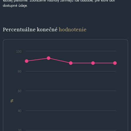
každej platforme. Zobrazené hodnoty zahŕňajú iba obdobie, pre ktoré boli
dostupné údaje.
Percentuálne konečné
hodnotenie
100
80
60
%
40
20