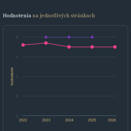
Hodnotenia
na jednotlivých stránkach
5
4
hodnotenie
3
2
1
2022
2023
2024
2025
2026