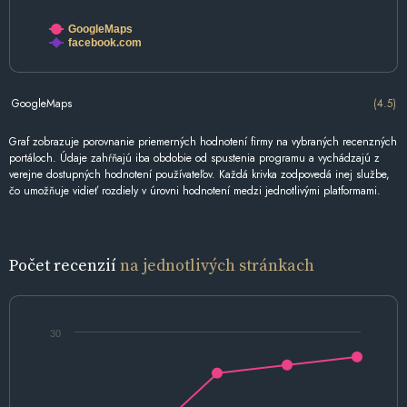
GoogleMaps
facebook.com
GoogleMaps
(4.5)
Graf zobrazuje porovnanie priemerných hodnotení firmy na vybraných recenzných
portáloch. Údaje zahŕňajú iba obdobie od spustenia programu a vychádzajú z
verejne dostupných hodnotení používateľov. Každá krivka zodpovedá inej službe,
čo umožňuje vidieť rozdiely v úrovni hodnotení medzi jednotlivými platformami.
Počet recenzií
na jednotlivých stránkach
30