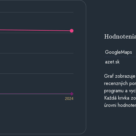
Hodnoteni
GoogleMaps
azet.sk
Graf zobrazuje
recenzných por
programu a vyc
Každá krivka zo
2024
úrovni hodnoten