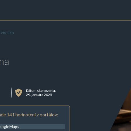
vis sro
ma
Dátum skenovania:
29. januára 2025
de 141 hodnotení z portálov:
oogleMaps