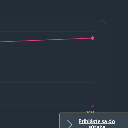
2024
Prihláste sa do
súťaže