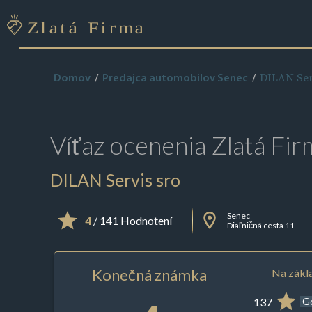
DILAN Ser
Domov
Predajca automobilov Senec
Víťaz ocenenia
Zlatá Fir
DILAN Servis sro
Senec
4
/ 141 Hodnotení
Diaľničná cesta 11
Konečná známka
Na zákla
137
G