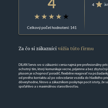
4
4
az
Celkový počet hodnotení: 141
Za čo si zákazníci
vážia túto firmu
DILAN Servis sro si zákazníci cenia najmä pre profesionálny prí
ochotný tím, ktorý komunikuje vecne, príjemne a bez zbytočný
plusom je schopnosť poradiť, flexibilne reagovať na požiadavk
od prvého kontaktu až po odovzdanie vozidla do hladkého pri
dôveryhodne, férovo a zákazníkom poskytuje pocit istoty, že sa
spoľahlivo a s maximálnou starostlivosťou.