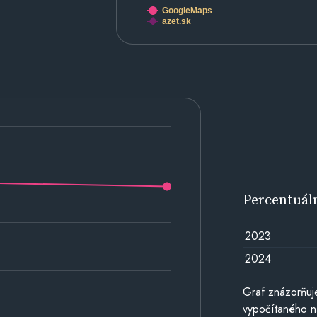
GoogleMaps
azet.sk
Percentuál
2023
2024
Graf znázorňuj
vypočítaného n