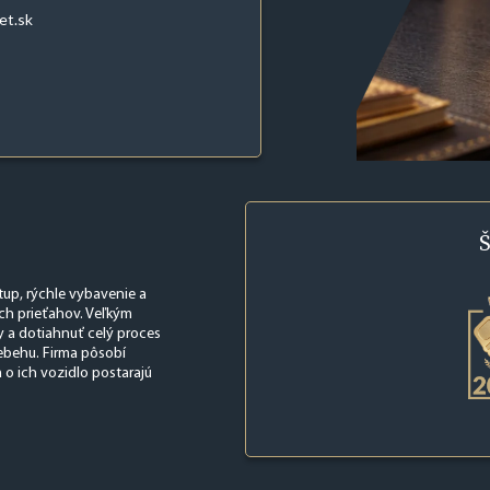
et.sk
Š
stup, rýchle vybavenie a
ch prieťahov. Veľkým
y a dotiahnuť celý proces
ebehu. Firma pôsobí
 o ich vozidlo postarajú