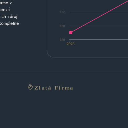
irme v
cenzií
132
ich zdroj.
 kompletné
130
128
2023