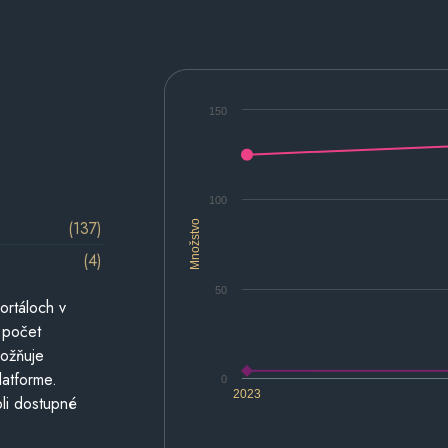
150
100
(137)
Množstvo
(4)
50
ortáloch v
 počet
možňuje
latforme.
0
2023
li dostupné