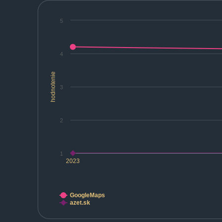
5
4
hodnotenie
3
2
1
2023
GoogleMaps
azet.sk