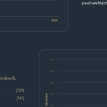
používateľských
2024
142
140
 rokoch
138
(129)
136
Množstvo
(141)
134