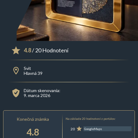
4.8
/ 20 Hodnotení
Svit
Hlavná 39
Dátum skenovania:
9. marca 2026
Konečná známka
Na základe 20 hodnotení z portálov:
4.8
20
GoogleMaps