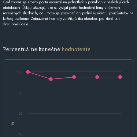
Graf zobrazuje zmeny počtu recenzií na jednotlivých portáloch v nasledujúcich
obdobiach. Údaje ukazujú, ako sa vyvíjal počet hodnotení firmy v rôznych
recenzných službách, čo umožňuje porovnať ich podiel aj aktivitu používateľov na
každej platforme. Zobrazené hodnoty zahŕňajú iba obdobie, pre ktoré boli
dostupné údaje.
Percentuálne konečné
hodnotenie
100
80
60
%
40