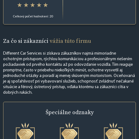
Celkový počet hodnotení: 20
Za čo si zákazníci
vážia túto firmu
Different Car Services si získava zákazníkov najmä mimoriadne
ochotným prístupom, rýchlou komunikáciou a profesionálnym riešením
požiadaviek od prvého kontaktu až po odovzdanie vozidla. Tím reaguje
promptne, často v priebehu niekoľkých minút, ochotne vysvetlí aj
jednoduché otázky a poradí aj menej skúseným motoristom. Oceňovaná
je aj spoľahlivosť pri vybavovaní služieb, schopnosť zvládnuť nečakané
situácie a férový, ústretový prístup, vďaka ktorému sa zákazníci cítia v
dobrých rukách.
Špeciálne
odznaky