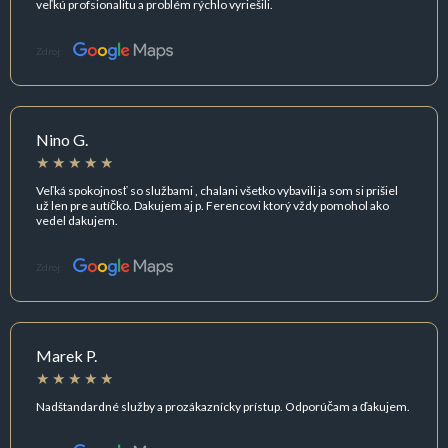
veľkú profsionalitu a problém rýchlo vyriešili.
Zdroj:
Nino G.
Veľká spokojnosť so službami , chalani všetko vybavili ja som si prišiel
už len pre autíčko. Dakujem aj p. Ferencovi ktorý vždy pomohol ako
vedel dakujem.
Zdroj:
Marek P.
Nadštandardné služby a prozákaznícky prístup. Odporúčam a ďakujem.