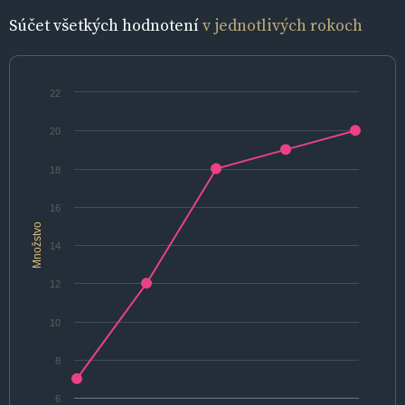
Súčet všetkých hodnotení
v jednotlivých rokoch
22
20
18
16
Množstvo
14
12
10
8
6