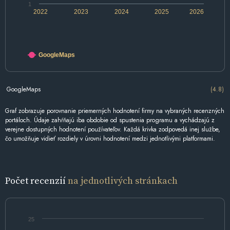
1
2022
2023
2024
2025
2026
GoogleMaps
GoogleMaps
(4.8)
Graf zobrazuje porovnanie priemerných hodnotení firmy na vybraných recenzných
portáloch. Údaje zahŕňajú iba obdobie od spustenia programu a vychádzajú z
verejne dostupných hodnotení používateľov. Každá krivka zodpovedá inej službe,
čo umožňuje vidieť rozdiely v úrovni hodnotení medzi jednotlivými platformami.
Počet recenzií
na jednotlivých stránkach
25