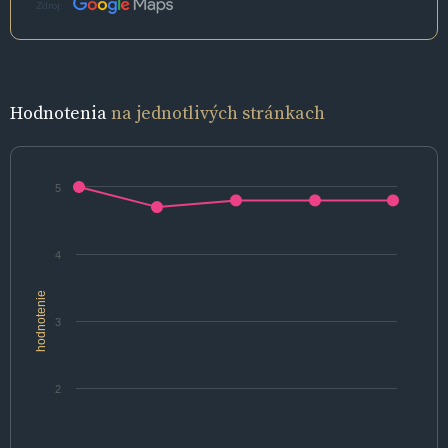
Zdroj:
Hodnotenia
na jednotlivých stránkach
5
4
hodnotenie
3
2