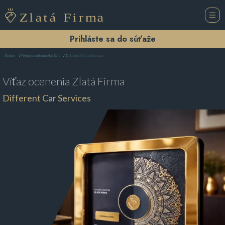
Prihláste sa do súťaže
Different Car Services
Domov
Predajca automobilov Svit
Víťaz ocenenia
Zlatá Firma
Different Car Services