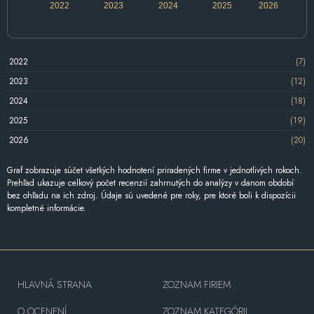
2022
2023
2024
2025
2026
2022
(7)
2023
(12)
2024
(18)
2025
(19)
2026
(20)
Graf zobrazuje súčet všetkých hodnotení priradených firme v jednotlivých rokoch.
Prehľad ukazuje celkový počet recenzií zahrnutých do analýzy v danom období
bez ohľadu na ich zdroj. Údaje sú uvedené pre roky, pre ktoré boli k dispozícii
kompletné informácie.
HLAVNÁ STRANA
ZOZNAM FIRIEM
O OCENENÍ
ZOZNAM KATEGÓRII