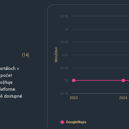
14.25
14
13.75
Množstvo
(14)
13.5
ortáloch v
13.25
 počet
13
možňuje
latforme.
12.75
li dostupné
2023
2024
GoogleMaps