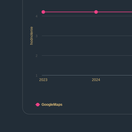
4
hodnotenie
3
2
1
2023
2024
GoogleMaps