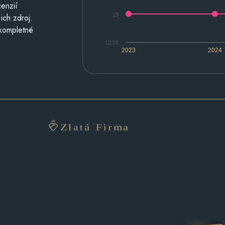
cenzií
13
ich zdroj.
 kompletné
12.75
2023
2024