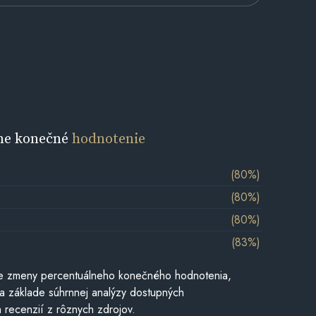
ne konečné
hodnotenie
(80%)
(80%)
(80%)
(83%)
e zmeny percentuálneho konečného hodnotenia,
a základe súhrnnej analýzy dostupných
 recenzií z rôznych zdrojov.