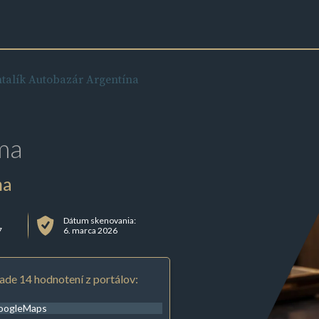
ntalík Autobazár Argentína
ma
na
Dátum skenovania:
7
6. marca 2026
ade 14 hodnotení z portálov:
oogleMaps