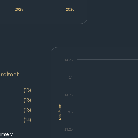
2025
2026
14.25
 rokoch
14
(13)
13.75
(13)
Množstvo
(13)
13.5
(14)
13.25
irme v