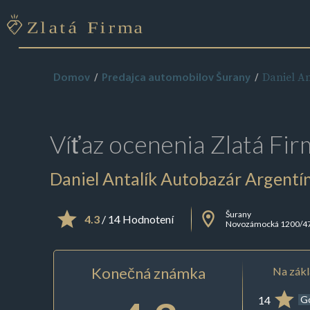
Daniel A
Domov
Predajca automobilov Šurany
Víťaz ocenenia
Zlatá Fir
Daniel Antalík Autobazár Argentí
Šurany
4.3
/ 14 Hodnotení
Novozámocká 1200/4
Konečná známka
Na zákl
14
G