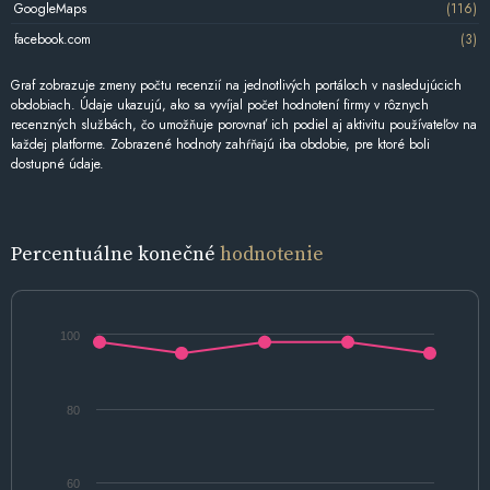
GoogleMaps
(116)
facebook.com
(3)
Graf zobrazuje zmeny počtu recenzií na jednotlivých portáloch v nasledujúcich
obdobiach. Údaje ukazujú, ako sa vyvíjal počet hodnotení firmy v rôznych
recenzných službách, čo umožňuje porovnať ich podiel aj aktivitu používateľov na
každej platforme. Zobrazené hodnoty zahŕňajú iba obdobie, pre ktoré boli
dostupné údaje.
Percentuálne konečné
hodnotenie
100
80
60