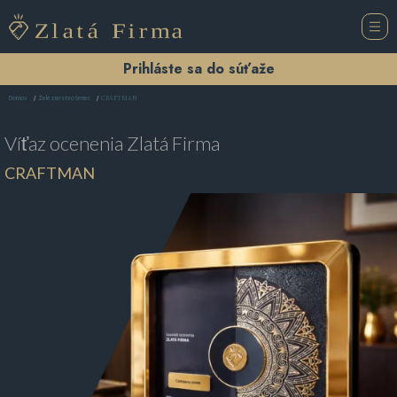
Prihláste sa do súťaže
CRAFTMAN
Domov
Železiarstvo Senec
Víťaz ocenenia
Zlatá Firma
CRAFTMAN