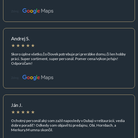
Zdroj:
Andrej S.
Skoro úplne všetko,čo človek potrebuje pri prerábke domu,či len hobby
práci. Super sortiment, super personál. Pomer cena/výkon je fajn!
Odporúčam!
Zdroj:
Ján J.
Ochotný personál aký som zažil naposledy v Dubaji v reštaurácii, vedia
dobre poradiť! Odkedy som objavil tú predajnu, Obi, Hornbach, a
Merkury.M umna skončil.