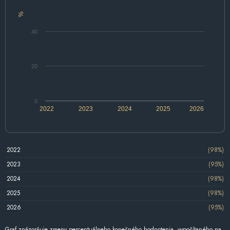
%
40
20
0
2022
2023
2024
2025
2026
2022
(98%)
2023
(95%)
2024
(98%)
2025
(98%)
2026
(95%)
Graf znázorňuje zmeny percentuálneho konečného hodnotenia, vypočítaného na