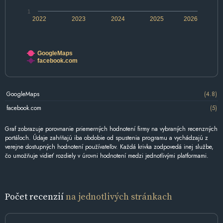
1
2022
2023
2024
2025
2026
GoogleMaps
facebook.com
GoogleMaps
(4.8)
facebook.com
(5)
Graf zobrazuje porovnanie priemerných hodnotení firmy na vybraných recenzných
portáloch. Údaje zahŕňajú iba obdobie od spustenia programu a vychádzajú z
verejne dostupných hodnotení používateľov. Každá krivka zodpovedá inej službe,
čo umožňuje vidieť rozdiely v úrovni hodnotení medzi jednotlivými platformami.
Počet recenzií
na jednotlivých stránkach