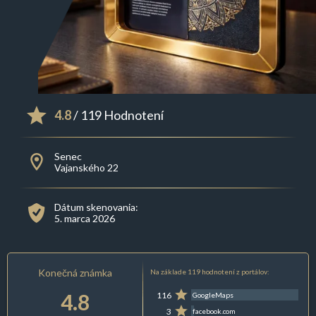
4.8
/ 119 Hodnotení
Senec
Vajanského 22
Dátum skenovania:
5. marca 2026
Konečná známka
Na základe 119 hodnotení z portálov:
4.8
116
GoogleMaps
3
facebook.com