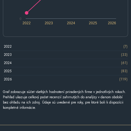
0
2022
2023
2024
2025
2026
2022
(7)
2023
(33)
2024
(61)
2025
(83)
2026
(119)
Graf zobrazuje súčet všetkých hodnotení priradených firme v jednotlivých rokoch.
Prehľad ukazuje celkový počet recenzií zahrnutých do analýzy v danom období
bez ohľadu na ich zdroj. Údaje sú uvedené pre roky, pre ktoré boli k dispozícii
kompletné informácie.