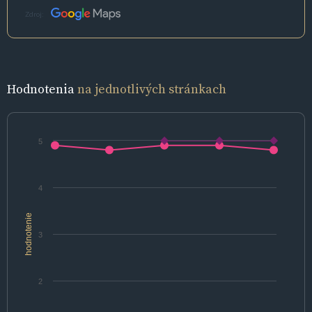
Zdroj:
Hodnotenia
na jednotlivých stránkach
5
4
hodnotenie
3
2