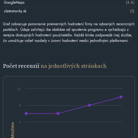
GoogleMaps
(4.6)
zlatestranky.sk
(5)
Graf zobrazuje porovnanie priemerných hodnotení firmy na vybraných recenzných
portáloch. Údaje zahŕňajú iba obdobie od spustenia programu a vychádzajú z
verejne dostupných hodnotení používateľov. Každá krivka zodpovedá inej službe,
čo umožňuje vidieť rozdiely v úrovni hodnotení medzi jednotlivými platformami.
Počet recenzií
na jednotlivých stránkach
10
8
6
Množstvo