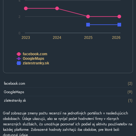
4
2
0
2023
2024
2025
2026
facebook.com
GoogleMaps
zlatestranky.sk
facebook.com
(2)
GoogleMaps
(9)
zlatestranky.sk
(1)
Graf zobrazuje zmeny počtu recenzií na jednotlivých portáloch v nasledujúcich
obdobiach. Údaje ukazujú, ako sa vyvíjal počet hodnotení firmy v rôznych
recenzných službách, čo umožňuje porovnať ich podiel aj aktivitu používateľov na
každej platforme. Zobrazené hodnoty zahŕňajú iba obdobie, pre ktoré boli
dostupné údaje.