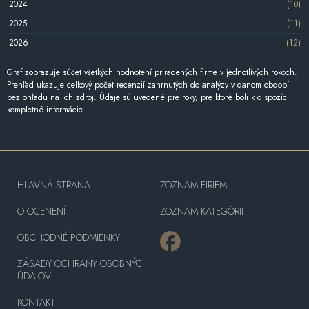
2024
(10)
2025
(11)
2026
(12)
Graf zobrazuje súčet všetkých hodnotení priradených firme v jednotlivých rokoch.
Prehľad ukazuje celkový počet recenzií zahrnutých do analýzy v danom období
bez ohľadu na ich zdroj. Údaje sú uvedené pre roky, pre ktoré boli k dispozícii
kompletné informácie.
HLAVNÁ STRANA
ZOZNAM FIRIEM
O OCENENÍ
ZOZNAM KATEGÓRII
OBCHODNÉ PODMIENKY
ZÁSADY OCHRANY OSOBNÝCH
ÚDAJOV
KONTAKT