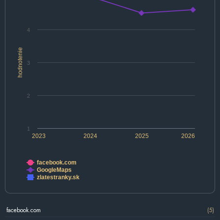
4
hodnotenie
3
2
1
2023
2024
2025
2026
facebook.com
GoogleMaps
zlatestranky.sk
facebook.com
(5)