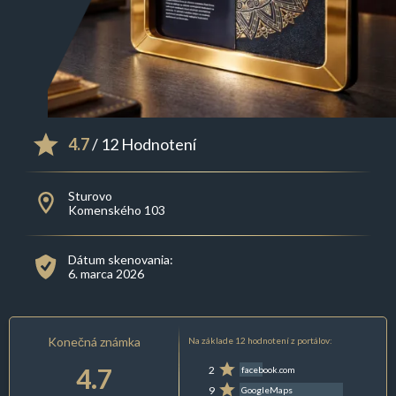
4.7
/ 12 Hodnotení
Sturovo
Komenského 103
Dátum skenovania:
6. marca 2026
Konečná známka
Na základe 12 hodnotení z portálov:
4.7
2
facebook.com
9
GoogleMaps