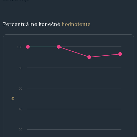
Percentuálne konečné
hodnotenie
100
80
60
%
40
20