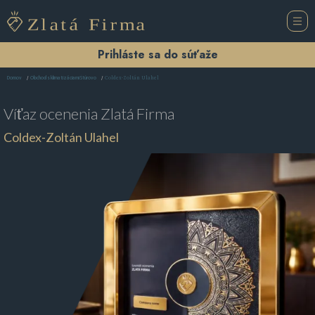
Prihláste sa do súťaže
Coldex-Zoltán Ulahel
Domov
Obchod s klimatizáciami Štúrovo
Víťaz ocenenia
Zlatá Firma
Coldex-Zoltán Ulahel