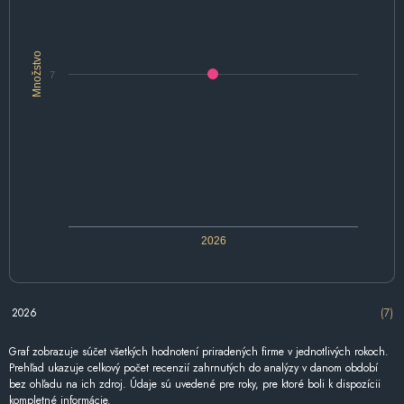
Množstvo
7
2026
2026
(7)
Graf zobrazuje súčet všetkých hodnotení priradených firme v jednotlivých rokoch.
Prehľad ukazuje celkový počet recenzií zahrnutých do analýzy v danom období
bez ohľadu na ich zdroj. Údaje sú uvedené pre roky, pre ktoré boli k dispozícii
kompletné informácie.