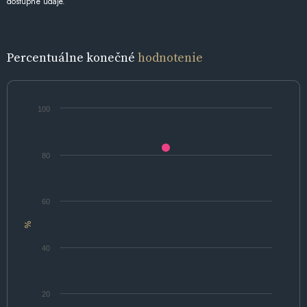
dostupné údaje.
Percentuálne konečné
hodnotenie
100
80
60
%
40
20