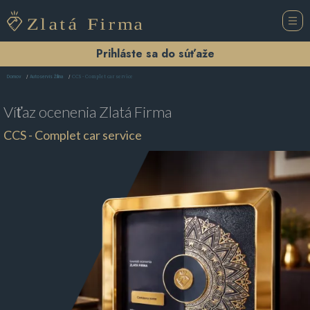
Prihláste sa do súťaže
CCS - Complet car service
Domov
Autoservis Žilina
Víťaz ocenenia
Zlatá Firma
CCS - Complet car service