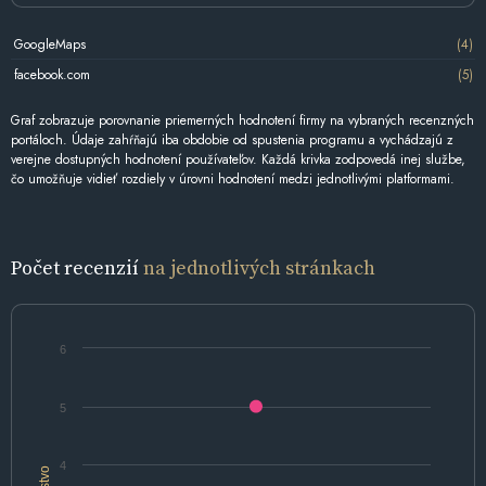
GoogleMaps
(4)
facebook.com
(5)
Graf zobrazuje porovnanie priemerných hodnotení firmy na vybraných recenzných
portáloch. Údaje zahŕňajú iba obdobie od spustenia programu a vychádzajú z
verejne dostupných hodnotení používateľov. Každá krivka zodpovedá inej službe,
čo umožňuje vidieť rozdiely v úrovni hodnotení medzi jednotlivými platformami.
Počet recenzií
na jednotlivých stránkach
6
5
4