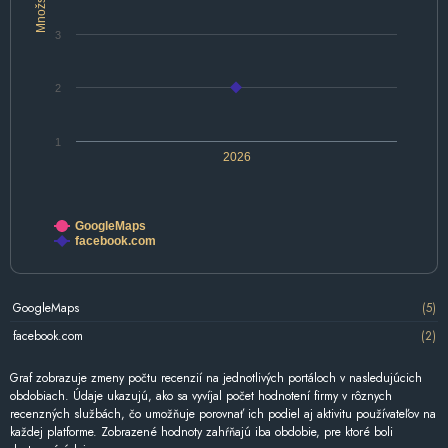
Množstvo
3
2
1
2026
GoogleMaps
facebook.com
GoogleMaps
(5)
facebook.com
(2)
Graf zobrazuje zmeny počtu recenzií na jednotlivých portáloch v nasledujúcich
obdobiach. Údaje ukazujú, ako sa vyvíjal počet hodnotení firmy v rôznych
recenzných službách, čo umožňuje porovnať ich podiel aj aktivitu používateľov na
každej platforme. Zobrazené hodnoty zahŕňajú iba obdobie, pre ktoré boli