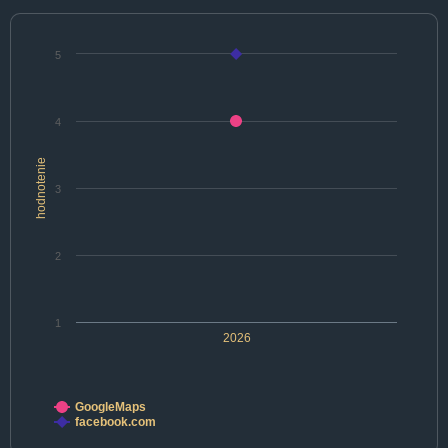
5
4
hodnotenie
3
2
1
2026
GoogleMaps
facebook.com