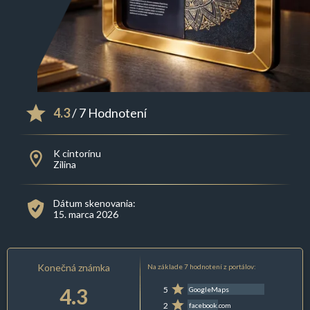
4.3
/ 7 Hodnotení
K cintorínu
Zilina
Dátum skenovania:
15. marca 2026
Konečná známka
Na základe 7 hodnotení z portálov:
4.3
5
GoogleMaps
2
facebook.com