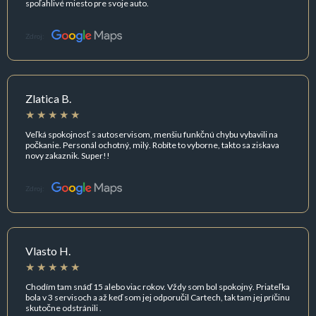
spoľahlivé miesto pre svoje auto.
Zdroj:
Zlatica B.
Veľká spokojnosť s autoservisom, menšiu funkčnú chybu vybavili na
počkanie. Personál ochotný, milý. Robíte to vyborne, takto sa ziskava
novy zakaznik. Super!!
Zdroj:
Vlasto H.
Chodím tam snáď 15 alebo viac rokov. Vždy som bol spokojný. Priateľka
bola v 3 servisoch a až keď som jej odporučil Cartech, tak tam jej príčinu
skutočne odstránili .