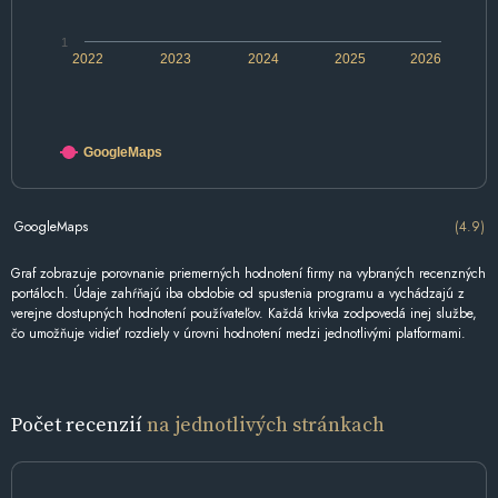
1
2022
2023
2024
2025
2026
GoogleMaps
GoogleMaps
(4.9)
Graf zobrazuje porovnanie priemerných hodnotení firmy na vybraných recenzných
portáloch. Údaje zahŕňajú iba obdobie od spustenia programu a vychádzajú z
verejne dostupných hodnotení používateľov. Každá krivka zodpovedá inej službe,
čo umožňuje vidieť rozdiely v úrovni hodnotení medzi jednotlivými platformami.
Počet recenzií
na jednotlivých stránkach