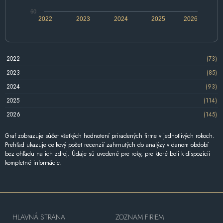
60
2022
2023
2024
2025
2026
2022
(73)
2023
(85)
2024
(93)
2025
(114)
2026
(145)
Graf zobrazuje súčet všetkých hodnotení priradených firme v jednotlivých rokoch.
Prehľad ukazuje celkový počet recenzií zahrnutých do analýzy v danom období
bez ohľadu na ich zdroj. Údaje sú uvedené pre roky, pre ktoré boli k dispozícii
kompletné informácie.
HLAVNÁ STRANA
ZOZNAM FIRIEM