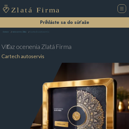
Prihláste sa do súťaže
Cartech autoservis
Domov
Autoservis Žilina
Víťaz ocenenia
Zlatá Firma
Cartech autoservis