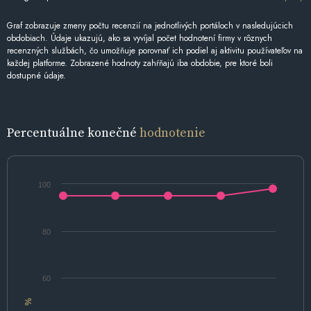
Graf zobrazuje zmeny počtu recenzií na jednotlivých portáloch v nasledujúcich
obdobiach. Údaje ukazujú, ako sa vyvíjal počet hodnotení firmy v rôznych
recenzných službách, čo umožňuje porovnať ich podiel aj aktivitu používateľov na
každej platforme. Zobrazené hodnoty zahŕňajú iba obdobie, pre ktoré boli
dostupné údaje.
Percentuálne konečné
hodnotenie
100
80
60
%