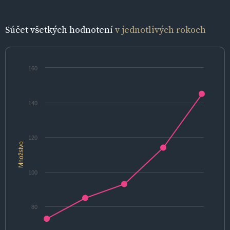
Súčet všetkých hodnotení
v jednotlivých rokoch
160
140
120
Množstvo
100
80