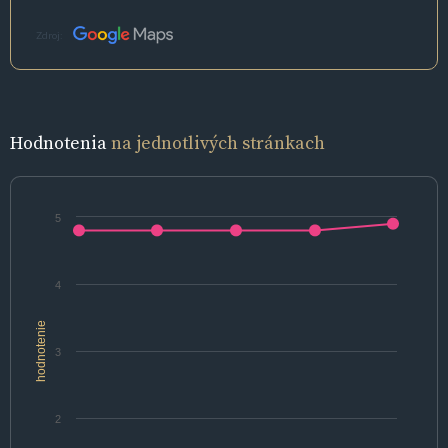
Zdroj:
Hodnotenia
na jednotlivých stránkach
5
4
hodnotenie
3
2