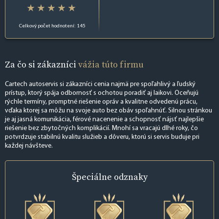
Celkový počet hodnotení: 145
Za čo si zákazníci
vážia túto firmu
Cartech autoservis si zákazníci cenia najmä pre spoľahlivý a ľudský
prístup, ktorý spája odbornosť s ochotou poradiť aj laikovi. Oceňujú
rýchle termíny, promptné riešenie opráv a kvalitne odvedenú prácu,
vďaka ktorej sa môžu na svoje auto bez obáv spoľahnúť. Silnou stránkou
je aj jasná komunikácia, férové nacenenie a schopnosť nájsť najlepšie
riešenie bez zbytočných komplikácií. Mnohí sa vracajú dlhé roky, čo
potvrdzuje stabilnú kvalitu služieb a dôveru, ktorú si servis buduje pri
každej návšteve.
Špeciálne
odznaky