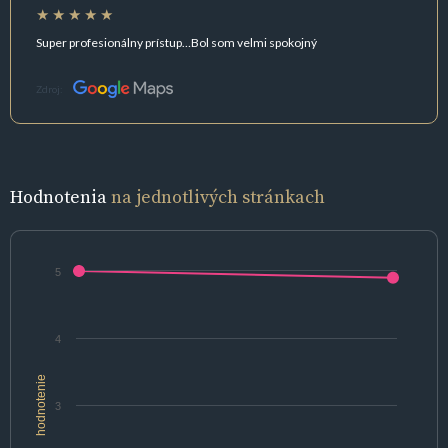
Super profesionálny prístup…Bol som velmi spokojný
Zdroj:
Hodnotenia
na jednotlivých stránkach
5
4
hodnotenie
3