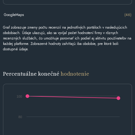
GoogleMaps
(46)
Graf zobrazuje zmeny počtu recenzií na jednotlivých portáloch v nasledujúcich
obdobiach. Údaje ukazujú, ako sa vyvíjal počet hodnotení firmy v rôznych
recenzných službách, čo umožňuje porovnať ich podiel aj aktivitu používateľov na
každej platforme. Zobrazené hodnoty zahŕňajú iba obdobie, pre ktoré boli
dostupné údaje.
Percentuálne konečné
hodnotenie
100
80