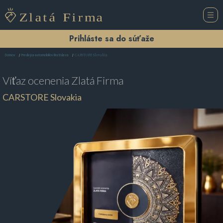
Prihláste sa do súťaže
CARSTORE Slovakia
Domov
Predajca automobilov Bratislava
Víťaz ocenenia
Zlatá Firma
CARSTORE Slovakia