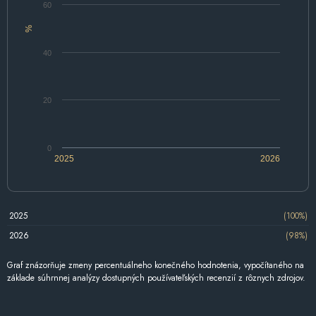
60
%
40
20
0
2025
2026
2025
(100%)
2026
(98%)
Graf znázorňuje zmeny percentuálneho konečného hodnotenia, vypočítaného na
základe súhrnnej analýzy dostupných používateľských recenzií z rôznych zdrojov.