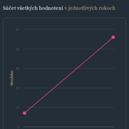
Súčet všetkých hodnotení
v jednotlivých rokoch
50
40
30
Množstvo
20
10
0