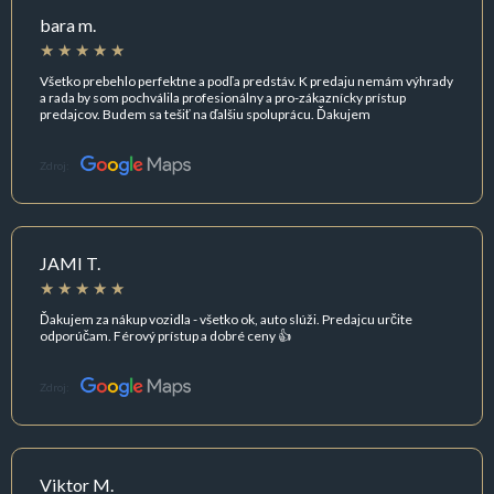
bara m.
Všetko prebehlo perfektne a podľa predstáv. K predaju nemám výhrady
a rada by som pochválila profesionálny a pro-zákaznícky prístup
predajcov. Budem sa tešiť na ďalšiu spoluprácu. Ďakujem
Zdroj:
JAMI T.
Ďakujem za nákup vozidla - všetko ok, auto slúži. Predajcu určite
odporúčam. Férový prístup a dobré ceny 👍
Zdroj:
Viktor M.