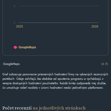
2
1
2025
2026
GoogleMaps
GoogleMaps
(4.9)
Graf zobrazuje porovnanie priemerných hodnotení firmy na vybraných recenzných
portáloch. Údaje zahŕňajú iba obdobie od spustenia programu a vychádzajú z
verejne dostupných hodnotení používateľov. Každá krivka zodpovedá inej službe,
čo umožňuje vidieť rozdiely v úrovni hodnotení medzi jednotlivými platformami.
Počet recenzií
na jednotlivých stránkach