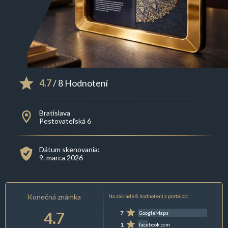
4.7
/ 8 Hodnotení
Bratislava
Pestovateľská 6
Dátum skenovania:
9. marca 2026
Konečná známka
Na základe 8 hodnotení z portálov:
4.7
7
GoogleMaps
1
facebook.com