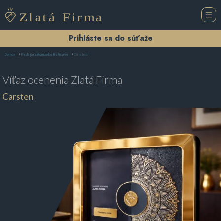
Prihláste sa do súťaže
Carsten
Domov
Predajca automobilov Bratislava
Víťaz ocenenia
Zlatá Firma
Carsten