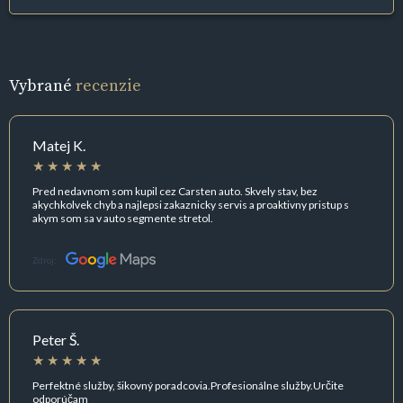
Vybrané
recenzie
Matej K.
Pred nedavnom som kupil cez Carsten auto. Skvely stav, bez
akychkolvek chyb a najlepsi zakaznicky servis a proaktivny pristup s
akym som sa v auto segmente stretol.
Zdroj:
Peter Š.
Perfektné služby, šikovný poradcovia.Profesionálne služby.Určite
odporúčam