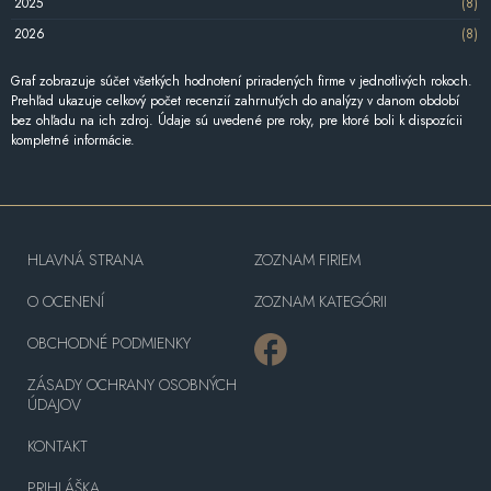
2025
(8)
2026
(8)
Graf zobrazuje súčet všetkých hodnotení priradených firme v jednotlivých rokoch.
Prehľad ukazuje celkový počet recenzií zahrnutých do analýzy v danom období
bez ohľadu na ich zdroj. Údaje sú uvedené pre roky, pre ktoré boli k dispozícii
kompletné informácie.
HLAVNÁ STRANA
ZOZNAM FIRIEM
O OCENENÍ
ZOZNAM KATEGÓRII
OBCHODNÉ PODMIENKY
ZÁSADY OCHRANY OSOBNÝCH
ÚDAJOV
KONTAKT
PRIHLÁŠKA