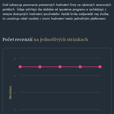
Graf zobrazuje porovnanie priemerných hodnotení firmy na vybraných recenzných
portáloch. Údaje zahŕňajú iba obdobie od spustenia programu a vychádzajú z
verejne dostupných hodnotení používateľov. Každá krivka zodpovedá inej službe,
čo umožňuje vidieť rozdiely v úrovni hodnotení medzi jednotlivými platformami.
Počet recenzií
na jednotlivých stránkach
8
6
Množstvo
4
2