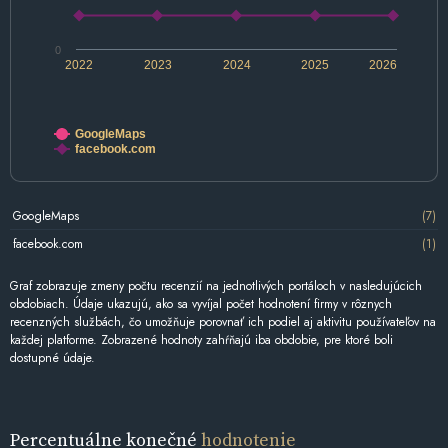
0
2022
2023
2024
2025
2026
GoogleMaps
facebook.com
GoogleMaps
(7)
facebook.com
(1)
Graf zobrazuje zmeny počtu recenzií na jednotlivých portáloch v nasledujúcich
obdobiach. Údaje ukazujú, ako sa vyvíjal počet hodnotení firmy v rôznych
recenzných službách, čo umožňuje porovnať ich podiel aj aktivitu používateľov na
každej platforme. Zobrazené hodnoty zahŕňajú iba obdobie, pre ktoré boli
dostupné údaje.
Percentuálne konečné
hodnotenie