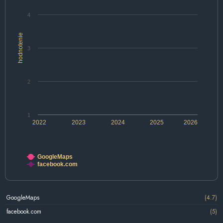
4
hodnotenie
3
2
1
2022
2023
2024
2025
2026
GoogleMaps
facebook.com
GoogleMaps
(4.7)
facebook.com
(5)