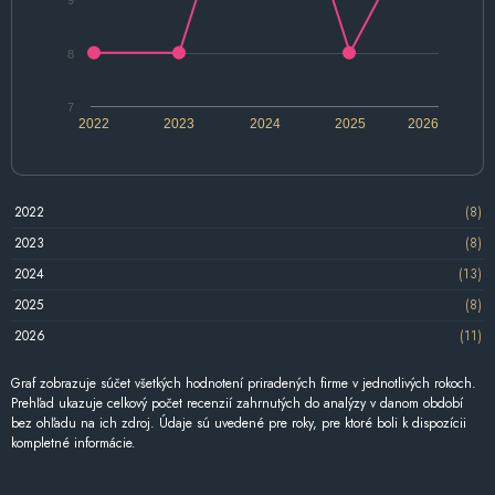
8
7
2022
2023
2024
2025
2026
2022
(8)
2023
(8)
2024
(13)
2025
(8)
2026
(11)
Graf zobrazuje súčet všetkých hodnotení priradených firme v jednotlivých rokoch.
Prehľad ukazuje celkový počet recenzií zahrnutých do analýzy v danom období
bez ohľadu na ich zdroj. Údaje sú uvedené pre roky, pre ktoré boli k dispozícii
kompletné informácie.