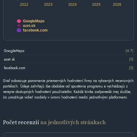
1
2022
2023
2024
2025
2026
GoogleMaps
azet.sk
facebook.com
GoogleMaps
(4.7)
azet.sk
(5)
facebook.com
(5)
Graf zobrazuje porovnanie priemerných hodnotení firmy na vybraných recenzných
portáloch. Údaje zahŕňajú iba obdobie od spustenia programu a vychádzajú z
verejne dostupných hodnotení používateľov. Každá krivka zodpovedá inej službe,
čo umožňuje vidieť rozdiely v úrovni hodnotení medzi jednotlivými platformami.
Počet recenzií
na jednotlivých stránkach