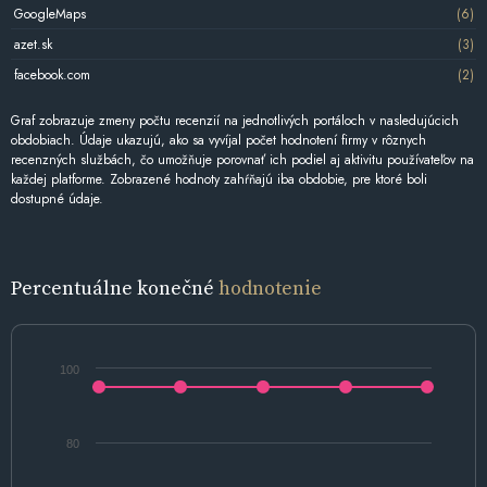
GoogleMaps
(6)
azet.sk
(3)
facebook.com
(2)
Graf zobrazuje zmeny počtu recenzií na jednotlivých portáloch v nasledujúcich
obdobiach. Údaje ukazujú, ako sa vyvíjal počet hodnotení firmy v rôznych
recenzných službách, čo umožňuje porovnať ich podiel aj aktivitu používateľov na
každej platforme. Zobrazené hodnoty zahŕňajú iba obdobie, pre ktoré boli
dostupné údaje.
Percentuálne konečné
hodnotenie
100
80