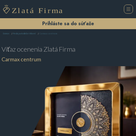
Prihláste sa do súťaže
Carmax centrum
Domov
Predaj autodielov Vrbové
Víťaz ocenenia
Zlatá Firma
Carmax centrum