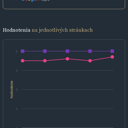
Hodnotenia
na jednotlivých stránkach
5
4
hodnotenie
3
2