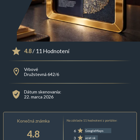
4.8
/ 11 Hodnotení
Vrbové
Družstevná 642/6
Dátum skenovania:
22. marca 2026
Konečná známka
Na základe 11 hodnotení z portálov:
4.8
6
GoogleMaps
3
azet.sk