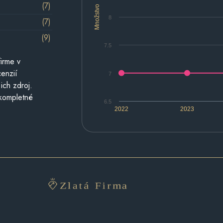
(7)
Množstvo
8
(7)
(9)
7.5
irme v
cenzií
7
ich zdroj.
 kompletné
6.5
2022
2023