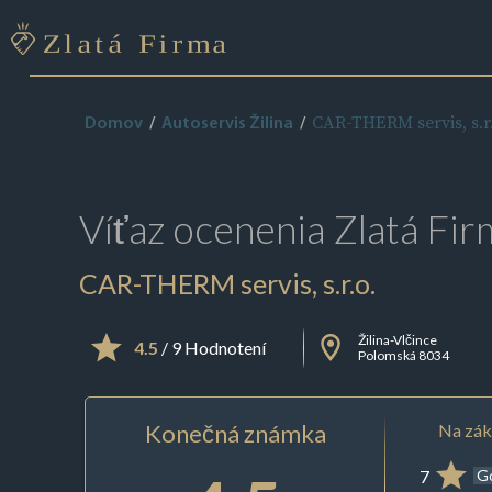
CAR-THERM servis, s.r.
Domov
Autoservis Žilina
Víťaz ocenenia
Zlatá Fir
CAR-THERM servis, s.r.o.
Žilina-Vlčince
4.5
/ 9 Hodnotení
Polomská 8034
Konečná známka
Na zák
7
G