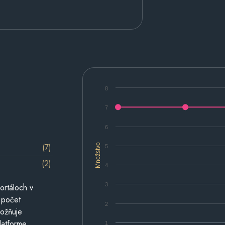
8
7
6
(7)
Množstvo
5
(2)
4
3
ortáloch v
 počet
2
možňuje
latforme.
1