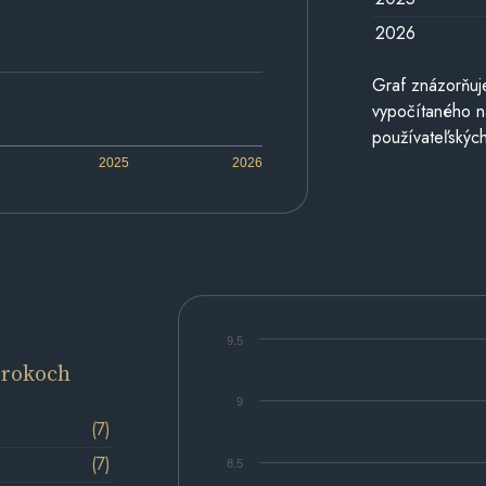
2026
Graf znázorňuj
vypočítaného n
používateľských
2025
2026
9.5
 rokoch
9
(7)
(7)
8.5