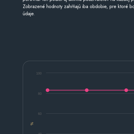
Zobrazené hodnoty zahŕňajú iba obdobie, pre ktoré bo
údaje.
100
80
60
%