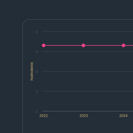
5
4
hodnotenie
3
2
1
2022
2023
2024