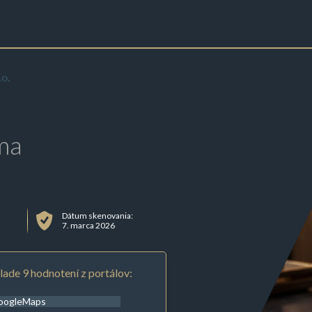
o.
ma
Dátum skenovania:
7. marca 2026
lade 9 hodnotení z portálov:
oogleMaps