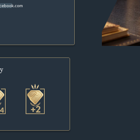
acebook.com
y
+2