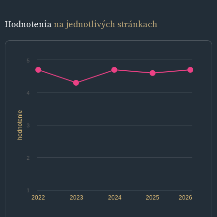
Hodnotenia
na jednotlivých stránkach
5
4
hodnotenie
3
2
1
2022
2023
2024
2025
2026