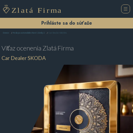
Prihláste sa do súťaže
Car Dealer SKODA
Domov
Predajca automobilov Nové Zámky 2
Víťaz ocenenia
Zlatá Firma
Car Dealer SKODA