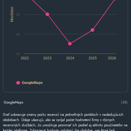
Množstvo
30
20
10
2022
2023
2024
2025
2026
GoogleMaps
GoogleMaps
(38)
Graf zobrazuje zmeny počtu recenzií na jednotlivých portáloch v nasledujúcich
obdobiach. Údaje ukazujú, ako sa vyvíjal počet hodnotení firmy v rôznych
recenzných službách, čo umožňuje porovnať ich podiel aj aktivitu používateľov na
každej platforme. Zobrazené hodnoty zahŕňajú iba obdobie, pre ktoré boli