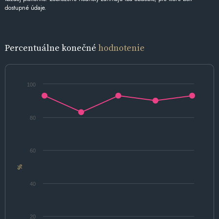
dostupné údaje.
Percentuálne konečné
hodnotenie
100
80
60
%
40
20