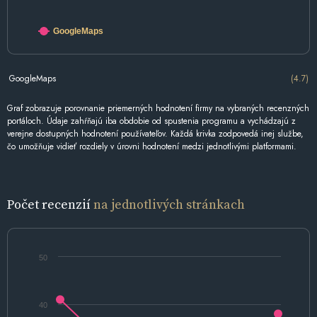
GoogleMaps
GoogleMaps
(4.7)
Graf zobrazuje porovnanie priemerných hodnotení firmy na vybraných recenzných
portáloch. Údaje zahŕňajú iba obdobie od spustenia programu a vychádzajú z
verejne dostupných hodnotení používateľov. Každá krivka zodpovedá inej službe,
čo umožňuje vidieť rozdiely v úrovni hodnotení medzi jednotlivými platformami.
Počet recenzií
na jednotlivých stránkach
50
40