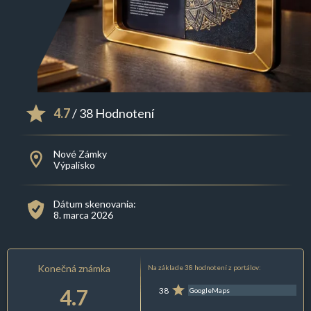
4.7
/ 38 Hodnotení
Nové Zámky
Výpalisko
Dátum skenovania:
8. marca 2026
Konečná známka
Na základe 38 hodnotení z portálov:
4.7
38
GoogleMaps