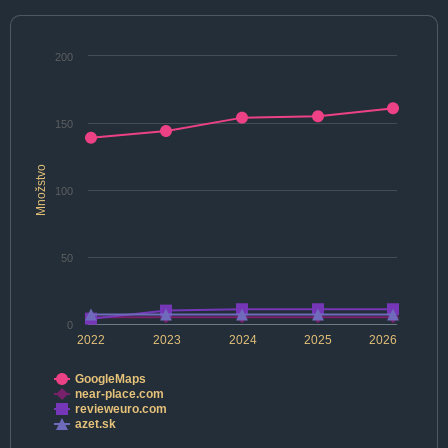
200
150
Množstvo
100
50
0
2022
2023
2024
2025
2026
GoogleMaps
near-place.com
revieweuro.com
azet.sk