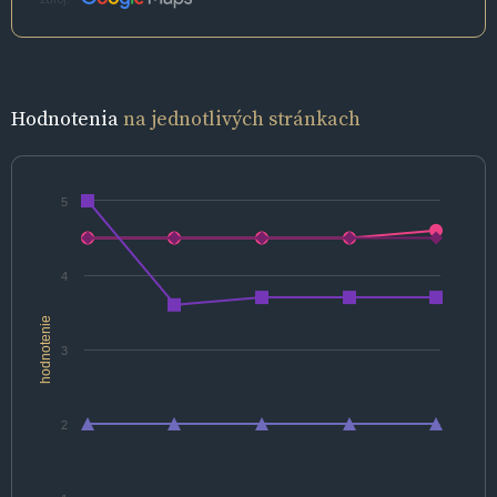
Hodnotenia
na jednotlivých stránkach
5
4
hodnotenie
3
2