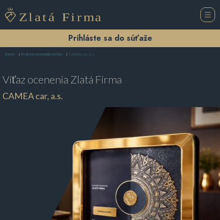
Prihláste sa do súťaže
CAMEA car, a.s.
Domov
Predajca automobilov Košice
Víťaz ocenenia
Zlatá Firma
CAMEA car, a.s.