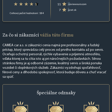
11
revieweuro.com
7
azet.sk
Celkový počet hodnotení: 184
Za čo si zákazníci
vážia túto firmu
CAMEA car a.s. si zákazníci cenia najmä pre profesionálny a ľudský
prístup, ktorý sprevádza celý proces od prvého kontaktu až po servis.
Oceňujú ochotný personál, rýchle vybavenie a príjemnú atmosféru,
vďaka ktorej sa tu cítia isto aj pri náročnejších požiadavkách. Silnou
stránkou firmy je aj odborné zázemie, kvalitný servis a široká ponuka
vozidiel či doplnkových služieb. Zákazníci vyzdvihujú spoľahlivosť,
férové ceny a dlhodobú spokojnosť, ktorá buduje dôveru a chuť vracať
sa späť.
Špeciálne
odznaky