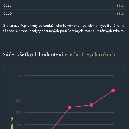
2025
(85%)
2026
(85%)
Graf znázorňuje zmeny percentuálneho konečného hodnotenia, vypočítaného na
základe súhrnnej analýzy dostupných používateľských recenzií z rôznych zdrojov.
Súčet všetkých hodnotení
v jednotlivých rokoch
190
185
180
175
Množstvo
170