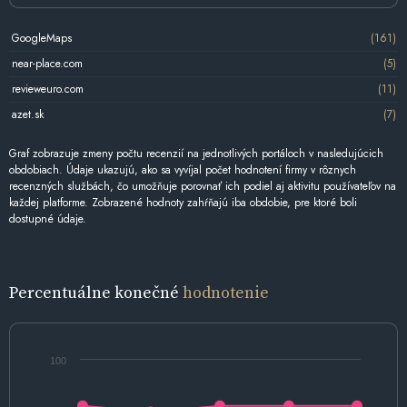
GoogleMaps
(161)
near-place.com
(5)
revieweuro.com
(11)
azet.sk
(7)
Graf zobrazuje zmeny počtu recenzií na jednotlivých portáloch v nasledujúcich
obdobiach. Údaje ukazujú, ako sa vyvíjal počet hodnotení firmy v rôznych
recenzných službách, čo umožňuje porovnať ich podiel aj aktivitu používateľov na
každej platforme. Zobrazené hodnoty zahŕňajú iba obdobie, pre ktoré boli
dostupné údaje.
Percentuálne konečné
hodnotenie
100