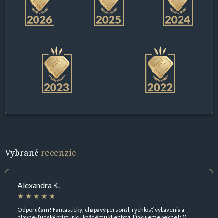
Vybrané
recenzie
Alexandra K.
Odporúčam! Fantastický, chápavý personál, rýchlosť vybavenia a
hlavne- ľudský prístup ku každému klientovi. Ďakujeme pekne!:)))