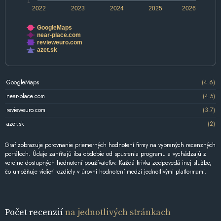
1
2022
2023
2024
2025
2026
GoogleMaps
near-place.com
revieweuro.com
azet.sk
GoogleMaps
(4.6)
near-place.com
(4.5)
revieweuro.com
(3.7)
azet.sk
(2)
Graf zobrazuje porovnanie priemerných hodnotení firmy na vybraných recenzných
portáloch. Údaje zahŕňajú iba obdobie od spustenia programu a vychádzajú z
verejne dostupných hodnotení používateľov. Každá krivka zodpovedá inej službe,
čo umožňuje vidieť rozdiely v úrovni hodnotení medzi jednotlivými platformami.
Počet recenzií
na jednotlivých stránkach