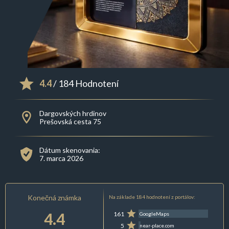
4.4
/ 184 Hodnotení
Dargovských hrdinov
Prešovská cesta 75
Dátum skenovania:
7. marca 2026
Konečná známka
Na základe 184 hodnotení z portálov:
4.4
161
GoogleMaps
5
near-place.com