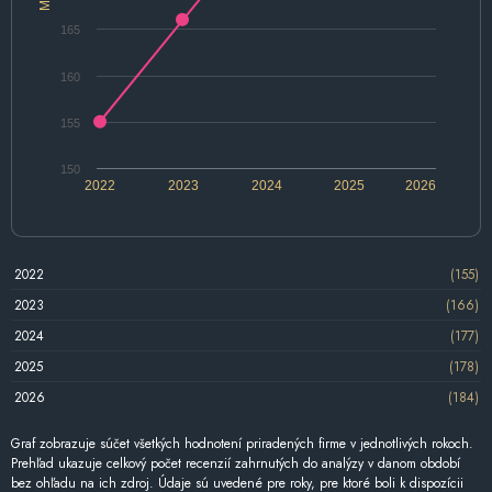
165
160
155
150
2022
2023
2024
2025
2026
2022
(155)
2023
(166)
2024
(177)
2025
(178)
2026
(184)
Graf zobrazuje súčet všetkých hodnotení priradených firme v jednotlivých rokoch.
Prehľad ukazuje celkový počet recenzií zahrnutých do analýzy v danom období
bez ohľadu na ich zdroj. Údaje sú uvedené pre roky, pre ktoré boli k dispozícii