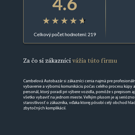
4.6
Celkový počet hodnotení: 219
Za čo si zákazníci
vážia túto firmu
Cambelová Autobazár si zákazníci cenia najmä pre profesionálny
vybavenie a výbornú komunikáciu počas celého procesu kúpy a
personál, ktorý poradí pri výbere vozidla, pomôže s prepisom a
všetko vybaviť na jednom mieste. Veľkým plusom je aj serióznos
starostlivosť o zákazníka, vďaka ktorej pôsobí celý obchod hla
zbytočných komplikácií.