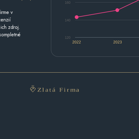
160
irme v
cenzií
140
ich zdroj.
 kompletné
120
2022
2023