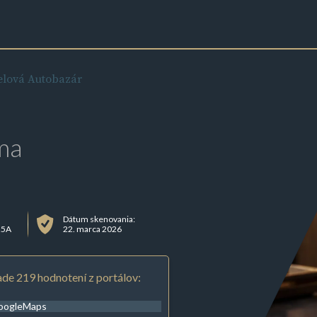
lová Autobazár
ma
Dátum skenovania:
25A
22. marca 2026
de 219 hodnotení z portálov:
oogleMaps