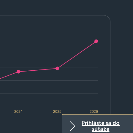
2024
2025
2026
Prihláste sa do
súťaže