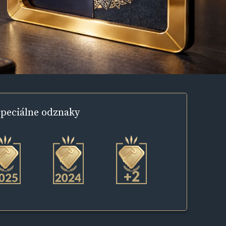
peciálne
odznaky
+2