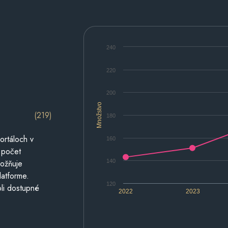
240
220
200
Množstvo
(219)
180
ortáloch v
160
 počet
140
možňuje
latforme.
120
li dostupné
2022
2023