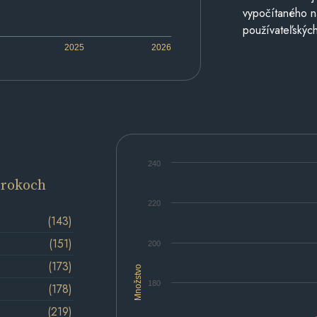
vypočítaného n
používateľských
2025
2026
240
 rokoch
220
(143)
(151)
200
(173)
Množstvo
180
(178)
(219)