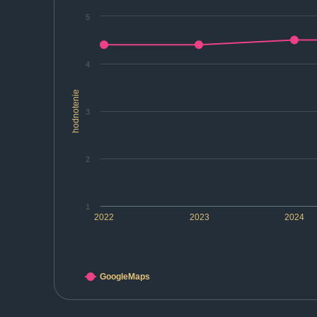
5
4
hodnotenie
3
2
1
2022
2023
2024
GoogleMaps