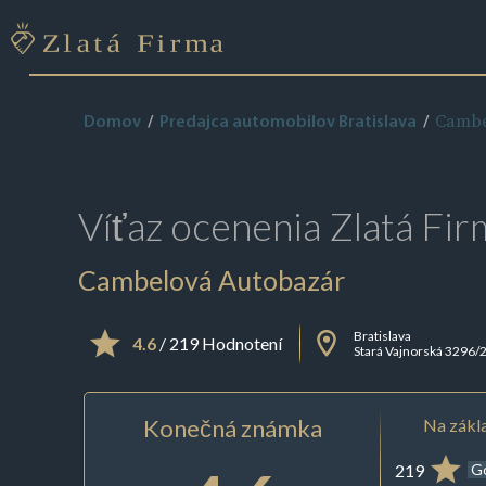
Cambe
Domov
Predajca automobilov Bratislava
Víťaz ocenenia
Zlatá Fir
Cambelová Autobazár
Bratislava
4.6
/ 219 Hodnotení
Stará Vajnorská 3296/
Konečná známka
Na zákla
219
G