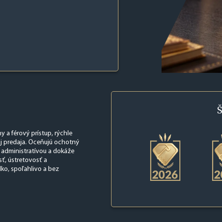
Š
 a férový prístup, rýchle
j predaja. Oceňujú ochotný
j administratívou a dokáže
ť, ústretovosť a
dko, spoľahlivo a bez