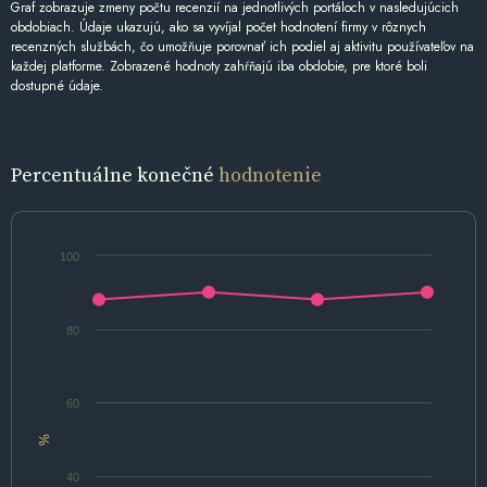
Graf zobrazuje zmeny počtu recenzií na jednotlivých portáloch v nasledujúcich
obdobiach. Údaje ukazujú, ako sa vyvíjal počet hodnotení firmy v rôznych
recenzných službách, čo umožňuje porovnať ich podiel aj aktivitu používateľov na
každej platforme. Zobrazené hodnoty zahŕňajú iba obdobie, pre ktoré boli
dostupné údaje.
Percentuálne konečné
hodnotenie
100
80
60
%
40