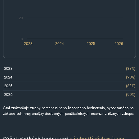
20
0
2023
2024
2025
2026
2023
(88%)
2024
(90%)
2025
(88%)
2026
(90%)
Graf znázorňuje zmeny percentuálneho konečného hodnotenia, vypočítaného na
základe súhrnnej analýzy dostupných používateľských recenzií z rôznych zdrojov.
Súčet všetkých hodnotení
v jednotlivých rokoch