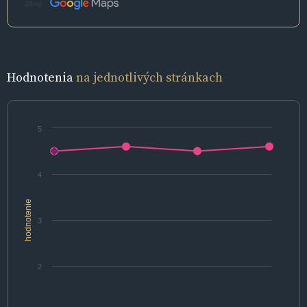
Zdroj:
Hodnotenia
na jednotlivých stránkach
5
4
hodnotenie
3
2