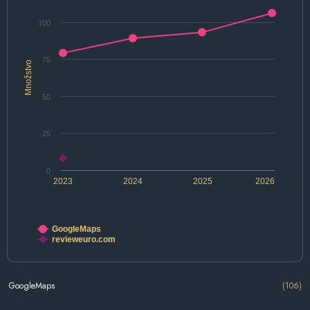
100
75
Množstvo
50
25
0
2023
2024
2025
2026
GoogleMaps
revieweuro.com
GoogleMaps
(106)