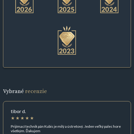
Vybrané
recenzie
tibor d.
Prijímací technik pán Kubis je milý a ústretový. Jeden veľký palec hore
všetkým. Ďakujem