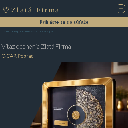
Prihláste sa do súťaže
C-CAR Poprad
Domov
Predajca automobilov Poprad
Víťaz ocenenia
Zlatá Firma
C-CAR Poprad