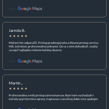
Zdroj:
Jarmila B.
Môžem len odporučiť. Prístup predávajúceho a hlavne prístup servisu.
Milí, ústretoví ,profesionálne jednanie. Dá sa s nimi dohodnúť, snažia
sa nájsť najlepšie riešenie každej situácie.
Zdroj:
Martin ‚.
Profesionálny a milý prístup zamestnancov, ktorí nám vychádzali v
ústrety aj pri termíne opravy. S opravou v záručnej dobe sme spokojní.