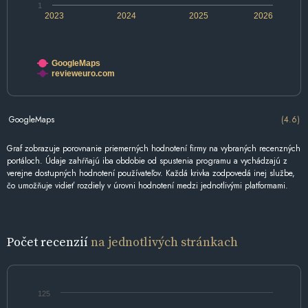
1
2023
2024
2025
2026
GoogleMaps
revieweuro.com
GoogleMaps
(4.6)
Graf zobrazuje porovnanie priemerných hodnotení firmy na vybraných recenzných
portáloch. Údaje zahŕňajú iba obdobie od spustenia programu a vychádzajú z
verejne dostupných hodnotení používateľov. Každá krivka zodpovedá inej službe,
čo umožňuje vidieť rozdiely v úrovni hodnotení medzi jednotlivými platformami.
Počet recenzií
na jednotlivých stránkach
125