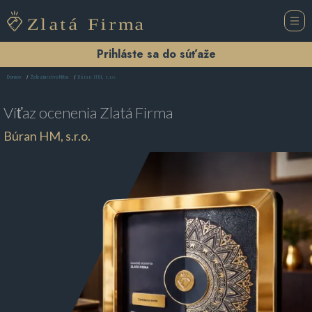
Prihláste sa do súťaže
Búran HM, s.r.o.
Domov
Železiarstvo Nitra
Víťaz ocenenia
Zlatá Firma
Búran HM, s.r.o.