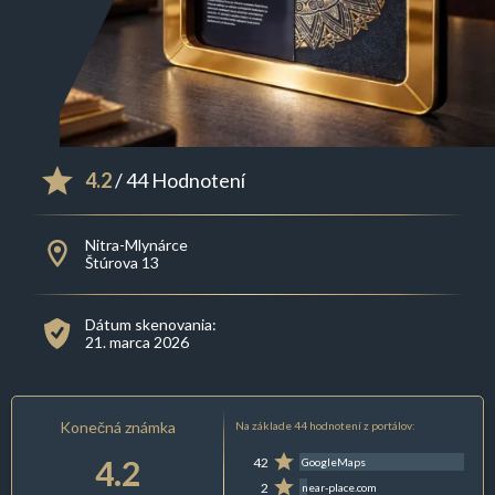
4.2
/ 44 Hodnotení
Nitra-Mlynárce
Štúrova 13
Dátum skenovania:
21. marca 2026
Konečná známka
Na základe 44 hodnotení z portálov:
4.2
42
GoogleMaps
2
near-place.com