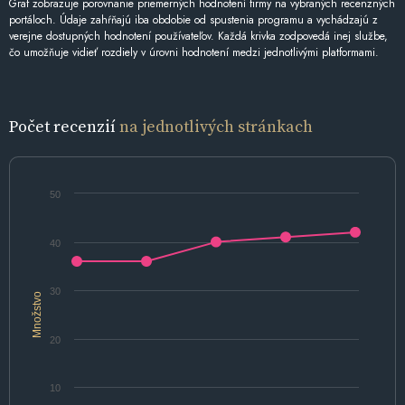
Graf zobrazuje porovnanie priemerných hodnotení firmy na vybraných recenzných
portáloch. Údaje zahŕňajú iba obdobie od spustenia programu a vychádzajú z
verejne dostupných hodnotení používateľov. Každá krivka zodpovedá inej službe,
čo umožňuje vidieť rozdiely v úrovni hodnotení medzi jednotlivými platformami.
Počet recenzií
na jednotlivých stránkach
50
40
30
Množstvo
20
10