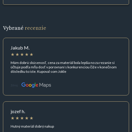
Vybrané
recenzie
Jakub M.
Mám dobrú skúsenosť, cena za materiál bola lepšia no za rezanie si
účtuje podľa mňa dosť v porovnaní s konkurenciou čiže v konečnom
dôsledku to iste. Kupoval som Jokle
Zdroj:
jozef h.
Hutný materiál dobrý nakup