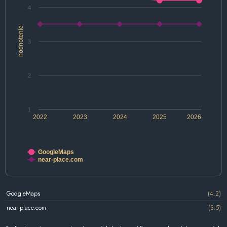
4
hodnotenie
3
2
1
2022
2023
2024
2025
2026
GoogleMaps
near-place.com
GoogleMaps
(4.2)
near-place.com
(3.5)