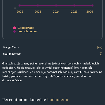
0
2022
2023
2024
2025
2026
GoogleMaps
near-place.com
GoogleMaps
(42)
near-place.com
(2)
Graf zobrazuje zmeny počtu recenzií na jednotlivých portáloch v nasledujúcich
obdobiach. Údaje ukazujú, ako sa vyvíjal počet hodnotení firmy v rôznych
recenzných službách, čo umožňuje porovnať ich podiel aj aktivitu používateľov na
každej platforme. Zobrazené hodnoty zahŕňajú iba obdobie, pre ktoré boli
dostupné údaje.
Percentuálne konečné
hodnotenie