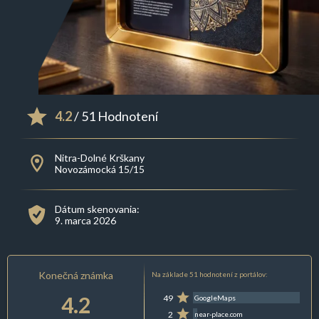
4.2
/ 51 Hodnotení
Nitra-Dolné Krškany
Novozámocká 15/15
Dátum skenovania:
9. marca 2026
Konečná známka
Na základe 51 hodnotení z portálov:
4.2
49
GoogleMaps
2
near-place.com