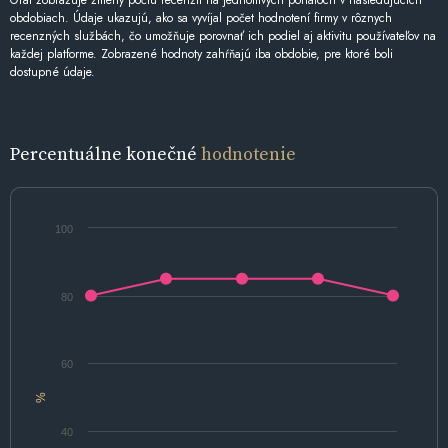
Graf zobrazuje zmeny počtu recenzií na jednotlivých portáloch v nasledujúcich
obdobiach. Údaje ukazujú, ako sa vyvíjal počet hodnotení firmy v rôznych
recenzných službách, čo umožňuje porovnať ich podiel aj aktivitu používateľov na
každej platforme. Zobrazené hodnoty zahŕňajú iba obdobie, pre ktoré boli
dostupné údaje.
Percentuálne konečné
hodnotenie
100
80
60
%
40