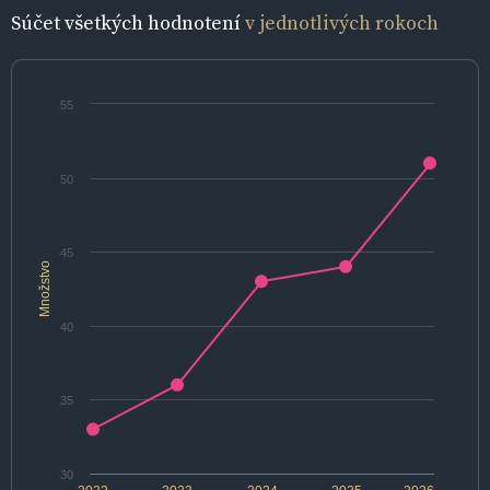
Súčet všetkých hodnotení
v jednotlivých rokoch
55
50
45
Množstvo
40
35
30