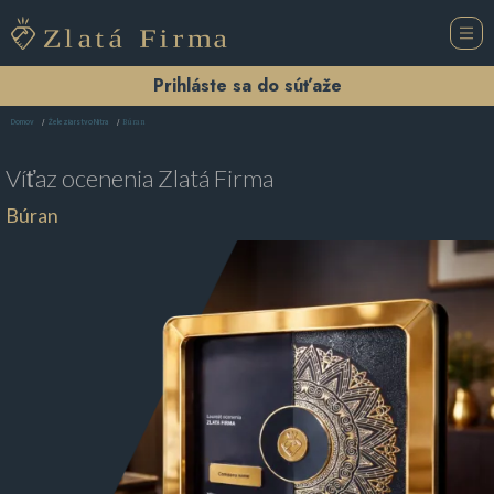
Prihláste sa do súťaže
Búran
Domov
Železiarstvo Nitra
Víťaz ocenenia
Zlatá Firma
Búran