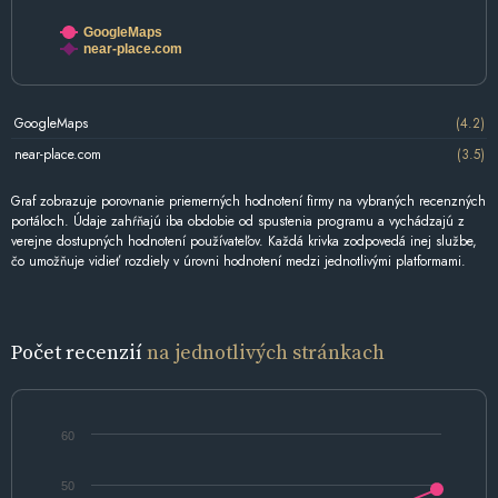
GoogleMaps
near-place.com
GoogleMaps
(4.2)
near-place.com
(3.5)
Graf zobrazuje porovnanie priemerných hodnotení firmy na vybraných recenzných
portáloch. Údaje zahŕňajú iba obdobie od spustenia programu a vychádzajú z
verejne dostupných hodnotení používateľov. Každá krivka zodpovedá inej službe,
čo umožňuje vidieť rozdiely v úrovni hodnotení medzi jednotlivými platformami.
Počet recenzií
na jednotlivých stránkach
60
50