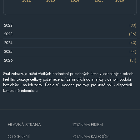
2022
2023
2024
2025
2026
2022
(33)
2023
(36)
2024
(43)
2025
(44)
2026
(51)
Graf zobrazuje súčet všetkých hodnotení priradených firme v jednotlivých rokoch.
Prehľad ukazuje celkový počet recenzií zahrnutých do analýzy v danom období
bez ohľadu na ich zdroj. Údaje sú uvedené pre roky, pre ktoré boli k dispozícii
kompletné informácie.
HLAVNÁ STRANA
ZOZNAM FIRIEM
O OCENENÍ
ZOZNAM KATEGÓRII