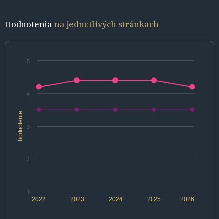
Hodnotenia
na jednotlivých stránkach
5
4
hodnotenie
3
2
1
2022
2023
2024
2025
2026