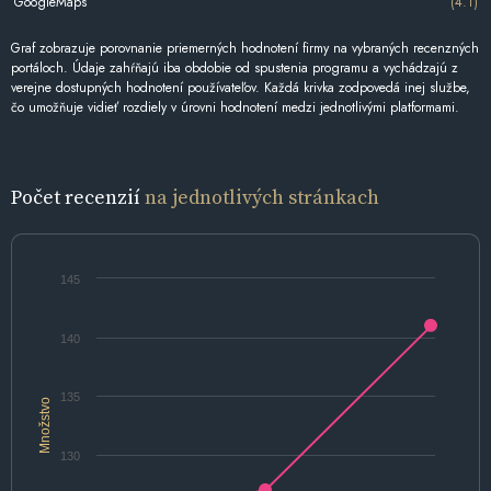
GoogleMaps
(4.1)
Graf zobrazuje porovnanie priemerných hodnotení firmy na vybraných recenzných
portáloch. Údaje zahŕňajú iba obdobie od spustenia programu a vychádzajú z
verejne dostupných hodnotení používateľov. Každá krivka zodpovedá inej službe,
čo umožňuje vidieť rozdiely v úrovni hodnotení medzi jednotlivými platformami.
Počet recenzií
na jednotlivých stránkach
145
140
135
Množstvo
130