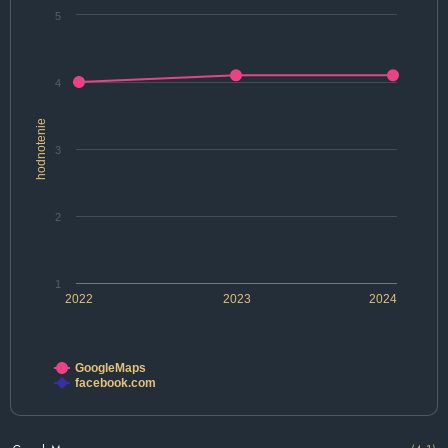
5
4
hodnotenie
3
2
1
2022
2023
2024
GoogleMaps
facebook.com