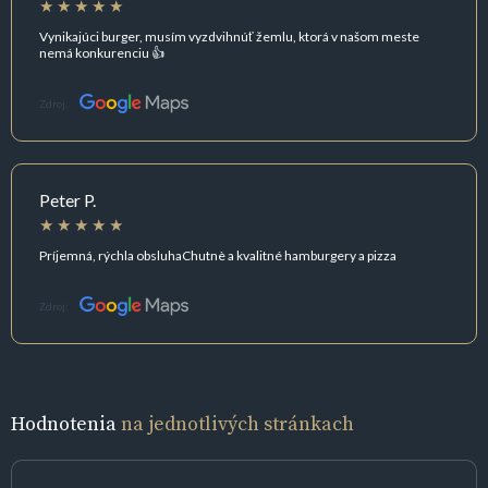
Vynikajúci burger, musím vyzdvihnúť žemlu, ktorá v našom meste
nemá konkurenciu 👍
Zdroj:
Peter P.
Príjemná, rýchla obsluhaChutnè a kvalitné hamburgery a pizza
Zdroj:
Hodnotenia
na jednotlivých stránkach