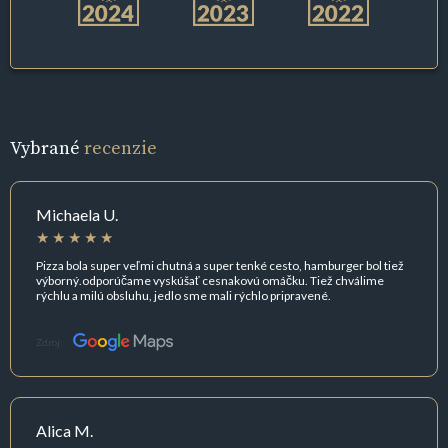
Vybrané
recenzie
Michaela U.
Pizza bola super veľmi chutná a super tenké cesto, hamburger bol tiež
výborný.odporúčame vyskúšať cesnakovú omáčku. Tiež chválime
rýchlu a milú obsluhu, jedlo sme mali rýchlo pripravené.
Zdroj:
Alica M.