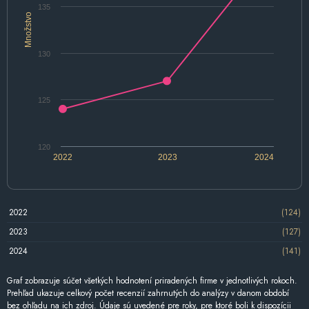
135
Množstvo
130
125
120
2022
2023
2024
2022
(124)
2023
(127)
2024
(141)
Graf zobrazuje súčet všetkých hodnotení priradených firme v jednotlivých rokoch.
Prehľad ukazuje celkový počet recenzií zahrnutých do analýzy v danom období
bez ohľadu na ich zdroj. Údaje sú uvedené pre roky, pre ktoré boli k dispozícii