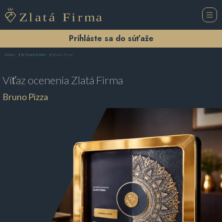
Prihláste sa do súťaže
Bruno Pizza
Domov
Reštaurácia Nitra
Víťaz ocenenia
Zlatá Firma
Bruno Pizza