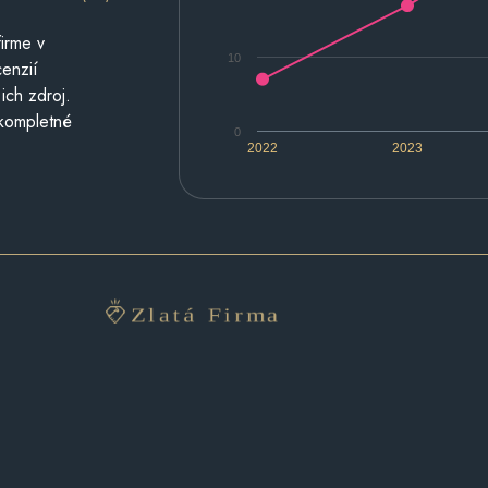
irme v
10
cenzií
ich zdroj.
 kompletné
0
2022
2023