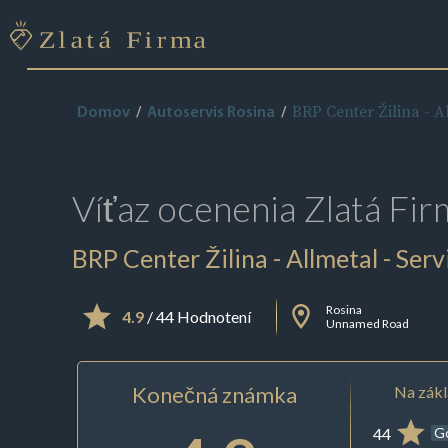
BRP Center Žilina - Al
Domov
Autoservis Rosina
Víťaz ocenenia
Zlatá Fir
BRP Center Žilina - Allmetal - Serv
Rosina
4.9
/ 44 Hodnotení
Unnamed Road
Konečná známka
Na zákl
44
G