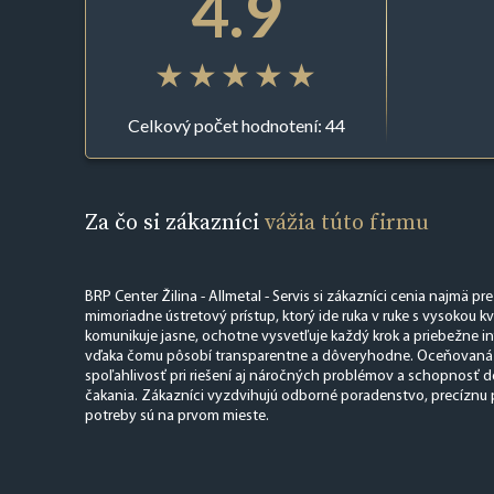
4.9
Celkový počet hodnotení: 44
Za čo si zákazníci
vážia túto firmu
BRP Center Žilina - Allmetal - Servis si zákazníci cenia najmä pre
mimoriadne ústretový prístup, ktorý ide ruka v ruke s vysokou kva
komunikuje jasne, ochotne vysvetľuje každý krok a priebežne in
vďaka čomu pôsobí transparentne a dôveryhodne. Oceňovaná je 
spoľahlivosť pri riešení aj náročných problémov a schopnosť 
čakania. Zákazníci vyzdvihujú odborné poradenstvo, precíznu p
potreby sú na prvom mieste.