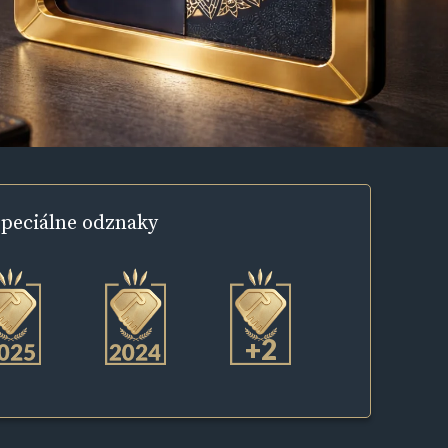
peciálne
odznaky
+2