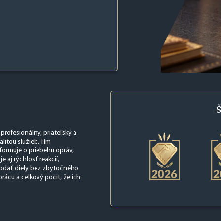
Š
 profesionálny, priateľský a
litou služieb. Tím
formuje o priebehu opráv,
aj rýchlosť reakcií,
dodať diely bez zbytočného
rácu a celkový pocit, že ich