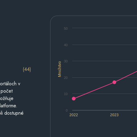
50
40
30
Množstvo
(44)
20
ortáloch v
 počet
10
možňuje
latforme.
0
li dostupné
2022
2023