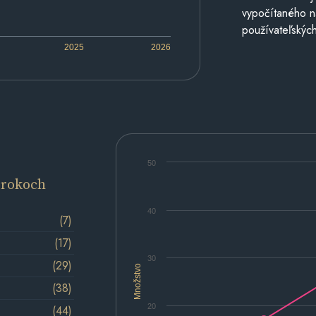
vypočítaného n
používateľských
2025
2026
50
 rokoch
40
(7)
(17)
30
(29)
Množstvo
(38)
20
(44)