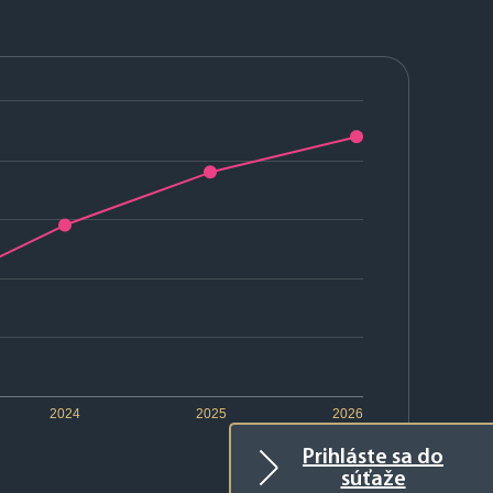
2024
2025
2026
Prihláste sa do
súťaže