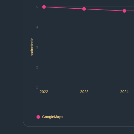
5
4
hodnotenie
3
2
1
2022
2023
2024
GoogleMaps