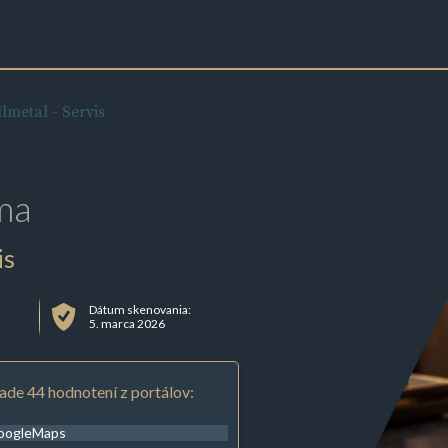
lmetal - Servis
ma
is
Dátum skenovania:
5. marca 2026
ade 44 hodnotení z portálov:
oogleMaps