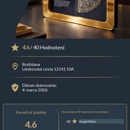
4.6
/ 40 Hodnotení
Bratislava
Lieskovská cesta 12141 10A
Dátum skenovania:
4. marca 2026
Konečná známka
Na základe 40 hodnotení z portálov:
4.6
40
GoogleMaps