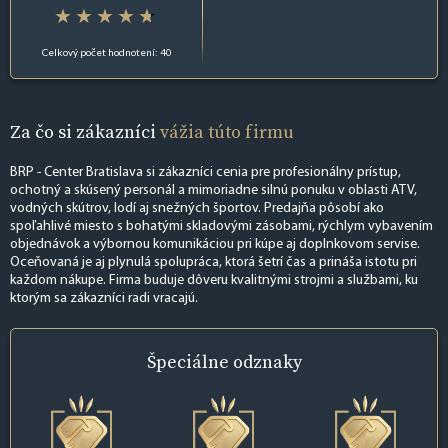
Celkový počet hodnotení: 40
Za čo si zákazníci
vážia túto firmu
BRP - Center Bratislava si zákazníci cenia pre profesionálny prístup,
ochotný a skúsený personál a mimoriadne silnú ponuku v oblasti ATV,
vodných skútrov, lodí aj snežných športov. Predajňa pôsobí ako
spoľahlivé miesto s bohatými skladovými zásobami, rýchlym vybavením
objednávok a výbornou komunikáciou pri kúpe aj doplnkovom servise.
Oceňovaná je aj plynulá spolupráca, ktorá šetrí čas a prináša istotu pri
každom nákupe. Firma buduje dôveru kvalitnými strojmi a službami, ku
ktorým sa zákazníci radi vracajú.
Špeciálne
odznaky