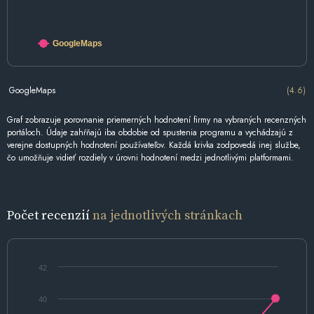
GoogleMaps
GoogleMaps
(4.6)
Graf zobrazuje porovnanie priemerných hodnotení firmy na vybraných recenzných
portáloch. Údaje zahŕňajú iba obdobie od spustenia programu a vychádzajú z
verejne dostupných hodnotení používateľov. Každá krivka zodpovedá inej službe,
čo umožňuje vidieť rozdiely v úrovni hodnotení medzi jednotlivými platformami.
Počet recenzií
na jednotlivých stránkach
42
40