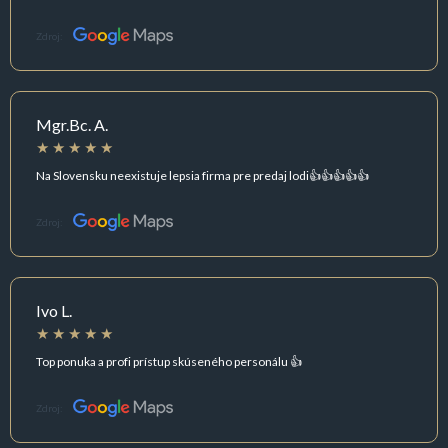
Zdroj:
Mgr.Bc. A.
Na Slovensku neexistuje lepsia firma pre predaj lodi👍👍👍👍👍
Zdroj:
Ivo L.
Top ponuka a profi prístup skúseného personálu 👍
Zdroj: