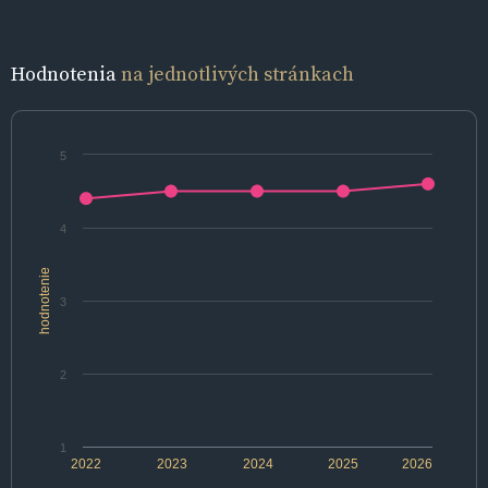
Hodnotenia
na jednotlivých stránkach
5
4
hodnotenie
3
2
1
2022
2023
2024
2025
2026