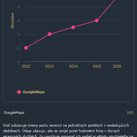
38
Množstvo
36
34
32
30
2022
2023
2024
2025
2026
GoogleMaps
GoogleMaps
(40)
Graf zobrazuje zmeny počtu recenzií na jednotlivých portáloch v nasledujúcich
obdobiach. Údaje ukazujú, ako sa vyvíjal počet hodnotení firmy v rôznych
recenzných službách, čo umožňuje porovnať ich podiel aj aktivitu používateľov na