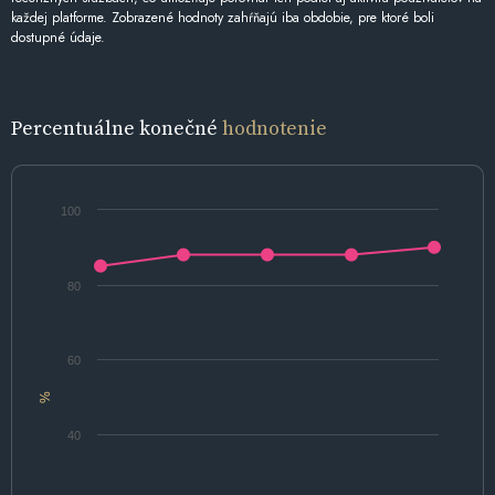
každej platforme. Zobrazené hodnoty zahŕňajú iba obdobie, pre ktoré boli
dostupné údaje.
Percentuálne konečné
hodnotenie
100
80
60
%
40