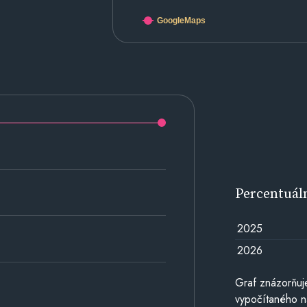
GoogleMaps
Percentuál
2025
2026
Graf znázorňuj
vypočítaného n