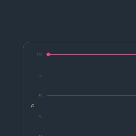
100
80
60
%
40