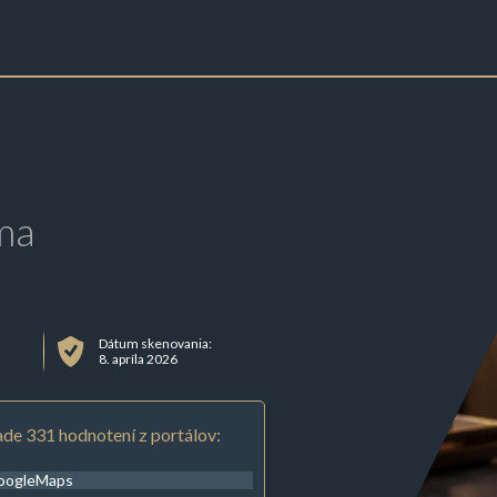
ma
Dátum skenovania:
8. apríla 2026
de 331 hodnotení z portálov:
oogleMaps