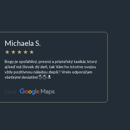
Michaela S.
Bogy je spoľahlivý, presný a priateľský taxikár, ktorý
aj keď má človek zlý deň, tak Vám ho istotne svojou
vždy pozitívnou náladou zlepší ! Vrelo odporúčam
všetkými desiatimi 🖐🖐🔝
Zdroj: