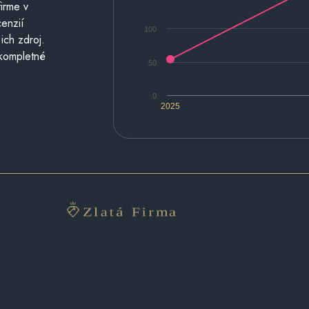
irme v
cenzií
100
ich zdroj.
 kompletné
50
0
2025