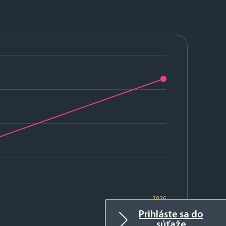
2026
Prihláste sa do
súťaže