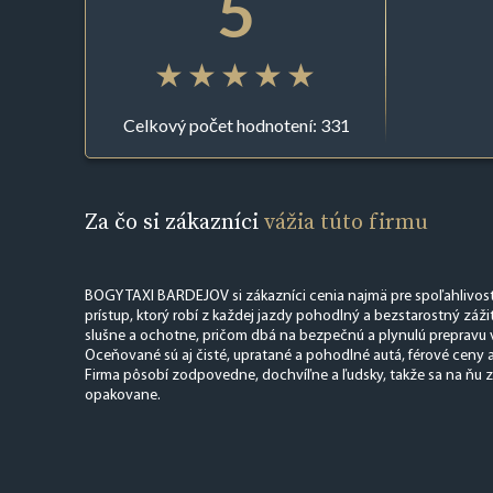
5
Celkový počet hodnotení: 331
Za čo si zákazníci
vážia túto firmu
BOGY TAXI BARDEJOV si zákazníci cenia najmä pre spoľahlivosť
prístup, ktorý robí z každej jazdy pohodlný a bezstarostný zážit
slušne a ochotne, pričom dbá na bezpečnú a plynulú prepravu v
Oceňované sú aj čisté, upratané a pohodlné autá, férové ceny 
Firma pôsobí zodpovedne, dochvíľne a ľudsky, takže sa na ňu z
opakovane.