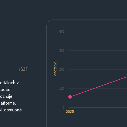
400
300
Množstvo
(331)
200
ortáloch v
 počet
100
možňuje
latforme.
0
li dostupné
2025