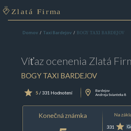
BOGY TAXI BARDEJOV
Domov
Taxi Bardejov
Víťaz ocenenia
Zlatá Fir
BOGY TAXI BARDEJOV
Bardejov
5
/ 331 Hodnotení
Andreja Svianteka 8
Konečná známka
Na zákla
331
G