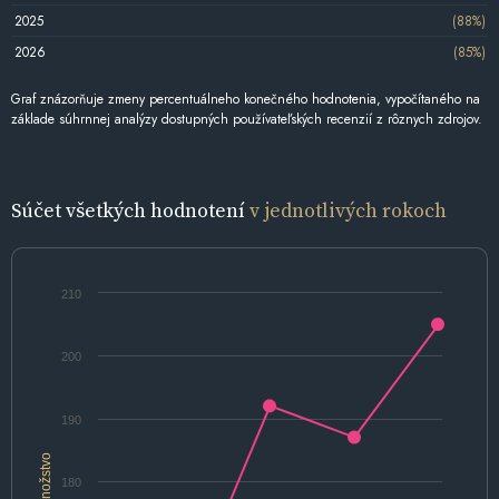
2025
(88%)
2026
(85%)
Graf znázorňuje zmeny percentuálneho konečného hodnotenia, vypočítaného na
základe súhrnnej analýzy dostupných používateľských recenzií z rôznych zdrojov.
Súčet všetkých hodnotení
v jednotlivých rokoch
210
200
190
Množstvo
180