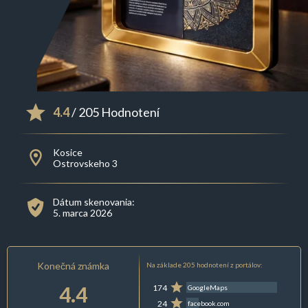
4.4
/ 205 Hodnotení
Kosice
Ostrovskeho 3
Dátum skenovania:
5. marca 2026
Konečná známka
Na základe 205 hodnotení z portálov:
4.4
174
GoogleMaps
24
facebook.com