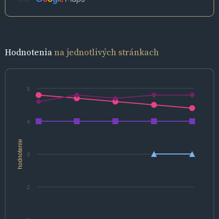
Hodnotenia
na jednotlivých stránkach
5
4
hodnotenie
3
2