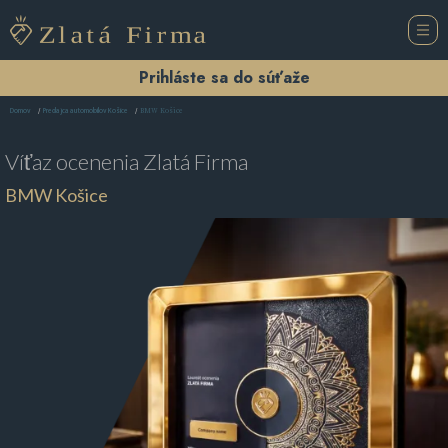
Prihláste sa do súťaže
BMW Košice
Domov
Predajca automobilov Košice
Víťaz ocenenia
Zlatá Firma
BMW Košice