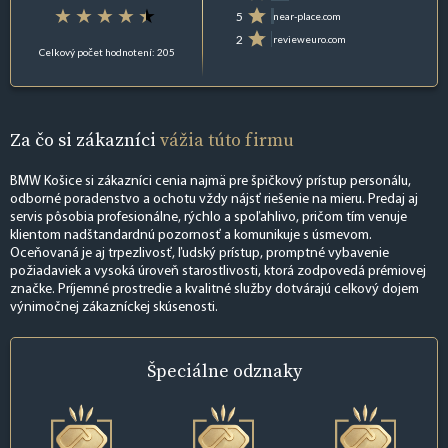
5
near-place.com
2
revieweuro.com
Celkový počet hodnotení: 205
Za čo si zákazníci
vážia túto firmu
BMW Košice si zákazníci cenia najmä pre špičkový prístup personálu,
odborné poradenstvo a ochotu vždy nájsť riešenie na mieru. Predaj aj
servis pôsobia profesionálne, rýchlo a spoľahlivo, pričom tím venuje
klientom nadštandardnú pozornosť a komunikuje s úsmevom.
Oceňovaná je aj trpezlivosť, ľudský prístup, promptné vybavenie
požiadaviek a vysoká úroveň starostlivosti, ktorá zodpovedá prémiovej
značke. Príjemné prostredie a kvalitné služby dotvárajú celkový dojem
výnimočnej zákazníckej skúsenosti.
Špeciálne
odznaky