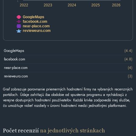
1
2022
2023
2024
2025
2026
GoogleMaps
facebook.com
near-place.com
revieweuro.com
GoogleMaps
(4.4)
facebook.com
(4.8)
near-place.com
(4)
revieweuro.com
(3)
Graf zobrazuje porovnanie priemerných hodnotení firmy na vybraných recenzných
portáloch. Údaje zahŕňajú iba obdobie od spustenia programu a vychádzajú z
verejne dostupných hodnotení používateľov. Každá krivka zodpovedá inej službe,
čo umožňuje vidieť rozdiely v úrovni hodnotení medzi jednotlivými platformami.
Počet recenzií
na jednotlivých stránkach