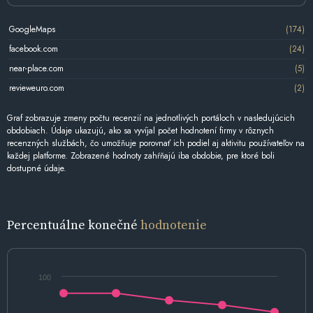
GoogleMaps
(174)
facebook.com
(24)
near-place.com
(5)
revieweuro.com
(2)
Graf zobrazuje zmeny počtu recenzií na jednotlivých portáloch v nasledujúcich
obdobiach. Údaje ukazujú, ako sa vyvíjal počet hodnotení firmy v rôznych
recenzných službách, čo umožňuje porovnať ich podiel aj aktivitu používateľov na
každej platforme. Zobrazené hodnoty zahŕňajú iba obdobie, pre ktoré boli
dostupné údaje.
Percentuálne konečné
hodnotenie
100