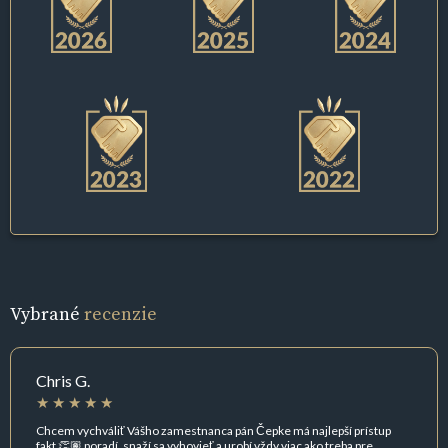
Vybrané
recenzie
Chris G.
Chcem vychváliť Vášho zamestnanca pán Čepke má najlepší prístup
fakt 👏🏽 poradí, snaží sa vyhovieť a urobí vždy viac ako treba pre