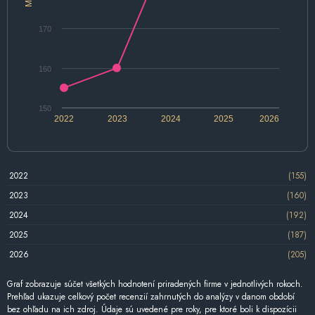
170
160
150
2022
2023
2024
2025
2026
2022
(155)
2023
(160)
2024
(192)
2025
(187)
2026
(205)
Graf zobrazuje súčet všetkých hodnotení priradených firme v jednotlivých rokoch.
Prehľad ukazuje celkový počet recenzií zahrnutých do analýzy v danom období
bez ohľadu na ich zdroj. Údaje sú uvedené pre roky, pre ktoré boli k dispozícii