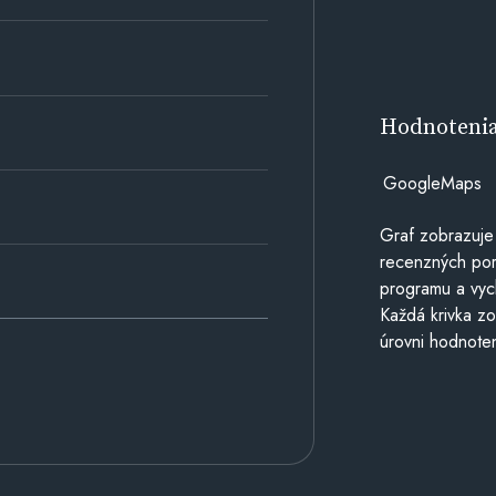
Hodnoteni
GoogleMaps
Graf zobrazuje
recenzných por
programu a vyc
Každá krivka zo
úrovni hodnoten