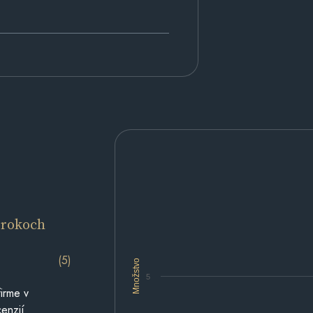
 rokoch
(5)
Množstvo
5
irme v
cenzií