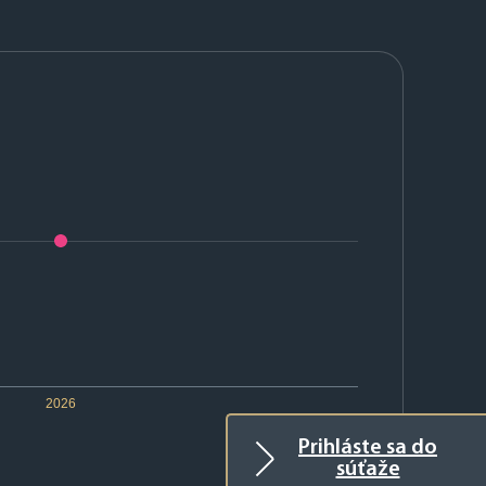
2026
Prihláste sa do
súťaže