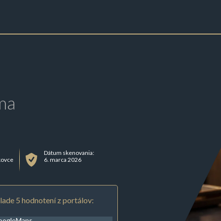
.
ma
Dátum skenovania:
kovce
6. marca 2026
lade 5 hodnotení z portálov:
oogleMaps