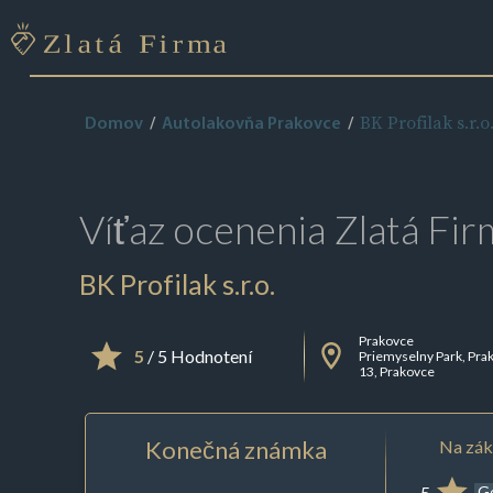
BK Profilak s.r.o
Domov
Autolakovňa Prakovce
Víťaz ocenenia
Zlatá Fir
BK Profilak s.r.o.
Prakovce
5
/ 5 Hodnotení
Priemyselny Park, Pra
13, Prakovce
Konečná známka
Na zák
5
G