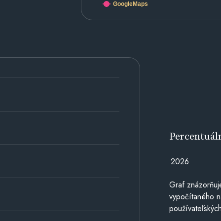
GoogleMaps
Percentuál
2026
Graf znázorňuj
vypočítaného n
používateľských