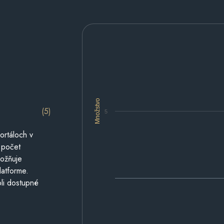
Množstvo
(5)
5
ortáloch v
 počet
možňuje
latforme.
li dostupné