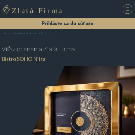
Prihláste sa do súťaže
Bistro SOHO Nitra
Domov
Reštaurácia Nitra
Víťaz ocenenia
Zlatá Firma
Bistro SOHO Nitra