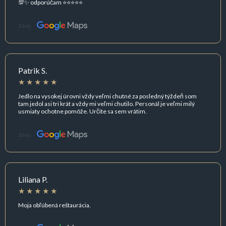
💯✨ odporúčam ⭐⭐⭐⭐⭐
Zdroj:
Patrik S.
Jedlo na vysokej úrovni vždy veľmi chutné za posledný týždeň som
tam jedol asi tri krát a vždy mi veľmi chutilo. Personál je veľmi milý
usmiaty ochotne pomôže. Určite sa sem vrátim.
Zdroj:
Liliana P.
Moja obľúbená reštaurácia.