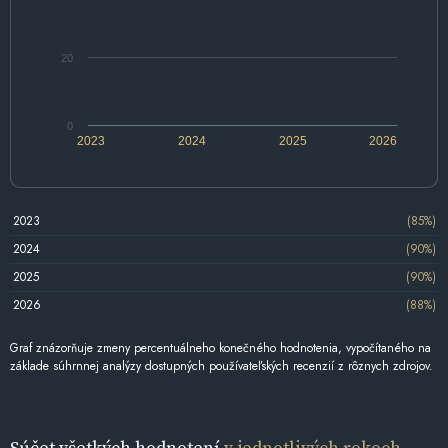
20
0
2023
2024
2025
2026
2023
(85%)
2024
(90%)
2025
(90%)
2026
(88%)
Graf znázorňuje zmeny percentuálneho konečného hodnotenia, vypočítaného na
základe súhrnnej analýzy dostupných používateľských recenzií z rôznych zdrojov.
Súčet všetkých hodnotení
v jednotlivých rokoch