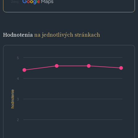
Zdroj:
Hodnotenia
na jednotlivých stránkach
5
4
hodnotenie
3
2