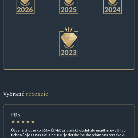
Vybrané
recenzie
FB s.
Úžasné chutné koláčiky 😋Milá priateľská obsluhaPrenádherný výhľad,
ticho a čo je za nás aktuálne TOP je detské ihrisko priamo na teraske ♨️