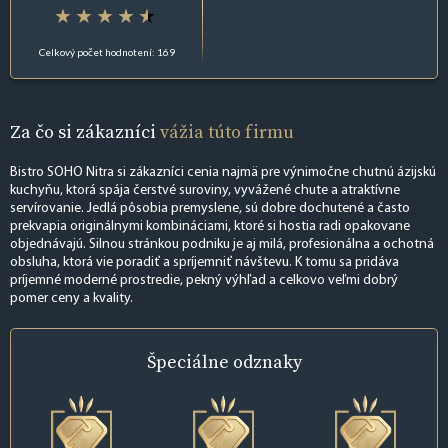
Celkový počet hodnotení: 169
Za čo si zákazníci
vážia túto firmu
Bistro SOHO Nitra si zákazníci cenia najmä pre výnimočne chutnú ázijskú
kuchyňu, ktorá spája čerstvé suroviny, vyvážené chute a atraktívne
servírovanie. Jedlá pôsobia premyslene, sú dobre dochutené a často
prekvapia originálnymi kombináciami, ktoré si hostia radi opakovane
objednávajú. Silnou stránkou podniku je aj milá, profesionálna a ochotná
obsluha, ktorá vie poradiť a spríjemniť návštevu. K tomu sa pridáva
príjemné moderné prostredie, pekný výhľad a celkovo veľmi dobrý
pomer ceny a kvality.
Špeciálne
odznaky