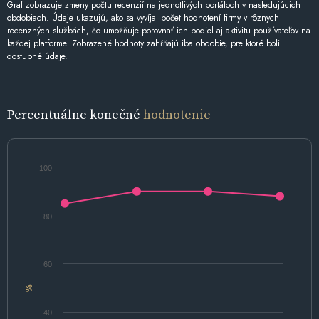
Graf zobrazuje zmeny počtu recenzií na jednotlivých portáloch v nasledujúcich
obdobiach. Údaje ukazujú, ako sa vyvíjal počet hodnotení firmy v rôznych
recenzných službách, čo umožňuje porovnať ich podiel aj aktivitu používateľov na
každej platforme. Zobrazené hodnoty zahŕňajú iba obdobie, pre ktoré boli
dostupné údaje.
Percentuálne konečné
hodnotenie
100
80
60
%
40