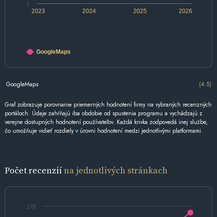
1
2023
2024
2025
2026
GoogleMaps
GoogleMaps
(4.5)
Graf zobrazuje porovnanie priemerných hodnotení firmy na vybraných recenzných
portáloch. Údaje zahŕňajú iba obdobie od spustenia programu a vychádzajú z
verejne dostupných hodnotení používateľov. Každá krivka zodpovedá inej službe,
čo umožňuje vidieť rozdiely v úrovni hodnotení medzi jednotlivými platformami.
Počet recenzií
na jednotlivých stránkach
175