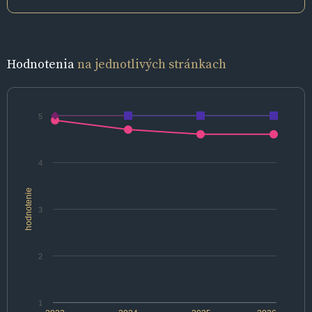
Hodnotenia
na jednotlivých stránkach
5
4
hodnotenie
3
2
1