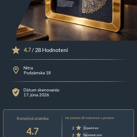
4.7
/ 28 Hodnotení
Nitra
Podzámska 18
Dátum skenovania:
17. júna 2026
Konečná známka
Na základe 28 hodnotení z portálov:
4.7
2
tripadvisor
3
facebook.com