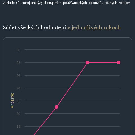
základe súhrnnej analýzy dostupných používateľských recenzií z rôznych zdrojov.
Súčet všetkých hodnotení
v jednotlivých rokoch
30
28
26
24
Množstvo
22
20
18