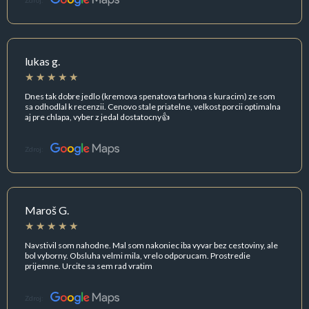
Zdroj:
lukas g.
Dnes tak dobre jedlo (kremova spenatova tarhona s kuracim) ze som
sa odhodlal k recenzii. Cenovo stale priatelne, velkost porcii optimalna
aj pre chlapa, vyber z jedal dostatocny👍
Zdroj:
Maroš G.
Navstivil som nahodne. Mal som nakoniec iba vyvar bez cestoviny, ale
bol vyborny. Obsluha velmi mila, vrelo odporucam. Prostredie
prijemne. Urcite sa sem rad vratim
Zdroj: