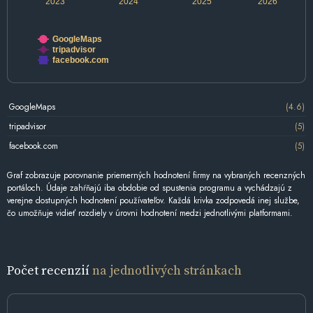
2023
2024
2025
2026
GoogleMaps
tripadvisor
facebook.com
GoogleMaps
(4.6)
tripadvisor
(5)
facebook.com
(5)
Graf zobrazuje porovnanie priemerných hodnotení firmy na vybraných recenzných
portáloch. Údaje zahŕňajú iba obdobie od spustenia programu a vychádzajú z
verejne dostupných hodnotení používateľov. Každá krivka zodpovedá inej službe,
čo umožňuje vidieť rozdiely v úrovni hodnotení medzi jednotlivými platformami.
Počet recenzií
na jednotlivých stránkach