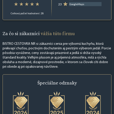
23
GoogleMaps
Celkový počet hodnotení: 28
Za čo si zákazníci
vážia túto firmu
BISTRO CESTOVKA NR si zákazníci cenia pre výbornú kuchyňu, ktorá
prekvapí chuťou, poctivým dochutením aj pestrým výberom jedál. Porcie
pôsobia vyvážene, ceny zostávajú priaznivé a jedlá si držia vysoký
štandard kvality. Veľkým plusom je aj príjemná atmosféra, milá a rýchla
obsluha a moderné, dizajnové prostredie, v ktorom sa človek cíti dobre
pri obede aj pri opakovanej návšteve.
Špeciálne
odznaky