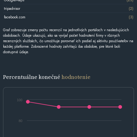
tripadvisor
(2)
facebook.com
(3)
Graf zobrazuje zmeny počtu recenzií na jednotlivých portáloch v nasledujúcich
obdobiach. Údaje ukazujú, ako sa vyvíjal počet hodnotení firmy v rôznych
recenzných službách, čo umožňuje porovnať ich podiel aj aktivitu používateľov na
každej platforme. Zobrazené hodnoty zahŕňajú iba obdobie, pre ktoré boli
dostupné údaje.
Percentuálne konečné
hodnotenie
100
80