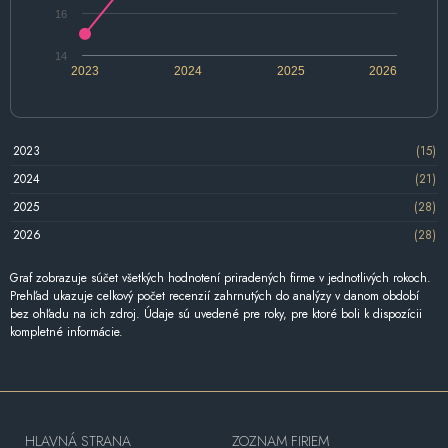
16
14
2023
2024
2025
2026
2023
(15)
2024
(21)
2025
(28)
2026
(28)
Graf zobrazuje súčet všetkých hodnotení priradených firme v jednotlivých rokoch.
Prehľad ukazuje celkový počet recenzií zahrnutých do analýzy v danom období
bez ohľadu na ich zdroj. Údaje sú uvedené pre roky, pre ktoré boli k dispozícii
kompletné informácie.
HLAVNÁ STRANA
ZOZNAM FIRIEM