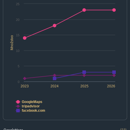
25
20
15
Množstvo
10
5
0
2023
2024
2025
2026
GoogleMaps
tripadvisor
facebook.com
GoogleMaps
(23)