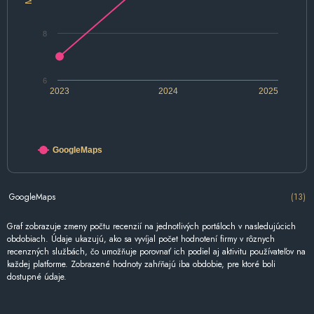
8
6
2023
2024
2025
GoogleMaps
GoogleMaps
(13)
Graf zobrazuje zmeny počtu recenzií na jednotlivých portáloch v nasledujúcich
obdobiach. Údaje ukazujú, ako sa vyvíjal počet hodnotení firmy v rôznych
recenzných službách, čo umožňuje porovnať ich podiel aj aktivitu používateľov na
každej platforme. Zobrazené hodnoty zahŕňajú iba obdobie, pre ktoré boli
dostupné údaje.