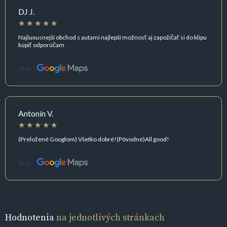
DJ J.
Najluxusnejší obchod s autami najlepší možnosť aj zapožičať si do klipu
kúpiť odporúčam
Zdroj:
Antonín V.
(Preložené Googlom) Všetko dobré!(Pôvodné)All good!
Zdroj:
Hodnotenia
na jednotlivých stránkach