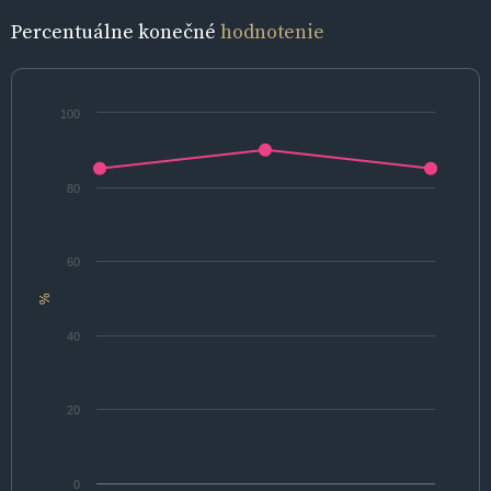
Percentuálne konečné
hodnotenie
100
80
60
%
40
20
0