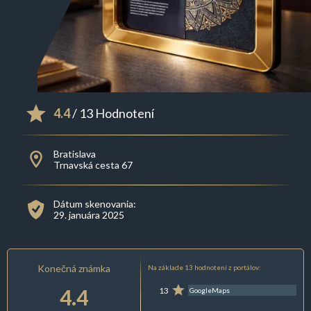
4.4
/ 13 Hodnotení
Bratislava
Trnavská cesta 67
Dátum skenovania:
29. januára 2025
Konečná známka
Na základe 13 hodnotení z portálov:
4.4
13
GoogleMaps