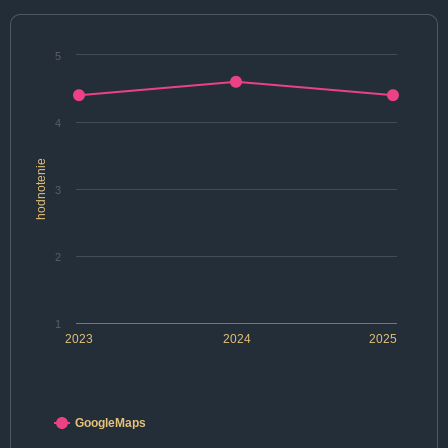
5
4
hodnotenie
3
2
1
2023
2024
2025
GoogleMaps