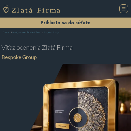
Prihláste sa do súťaže
Bespoke Group ️
Domov
Predajca automobilov Bratislava
Víťaz ocenenia
Zlatá Firma
Bespoke Group ️