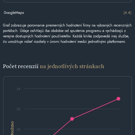
GoogleMaps
(4.4)
Graf zobrazuje porovnanie priemerných hodnotení firmy na vybraných recenzných
portáloch. Údaje zahŕňajú iba obdobie od spustenia programu a vychádzajú z
verejne dostupných hodnotení používateľov. Každá krivka zodpovedá inej službe,
čo umožňuje vidieť rozdiely v úrovni hodnotení medzi jednotlivými platformami.
Počet recenzií
na jednotlivých stránkach
14
12
Množstvo
10