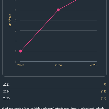
11
Množstvo
10
9
8
7
6
2023
2024
2025
2023
(7)
2024
(11)
2025
(13)
Graf zobrazuje súčet všetkých hodnotení priradených firme v jednotlivých rokoch.